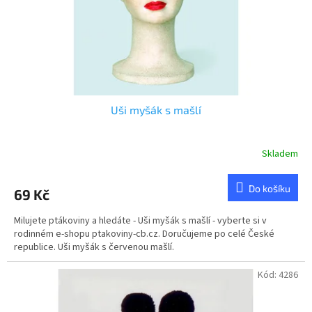
d
u
k
t
ů
Uši myšák s mašlí
Skladem
Do košíku
69 Kč
Milujete ptákoviny a hledáte - Uši myšák s mašlí - vyberte si v
rodinném e-shopu ptakoviny-cb.cz. Doručujeme po celé České
republice. Uši myšák s červenou mašlí.
Kód:
4286