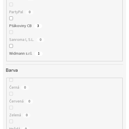
PartyPal
0
Ptákoviny CB
3
Sanroma I, S.L.
0
Widmann s.r.l.
1
Barva
Černá
0
Červená
0
Zelená
0
Hnědá
0