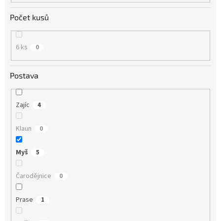
Počet kusů
6 ks
0
Postava
Zajíc
4
Klaun
0
Myš
5
Čarodějnice
0
Prase
1