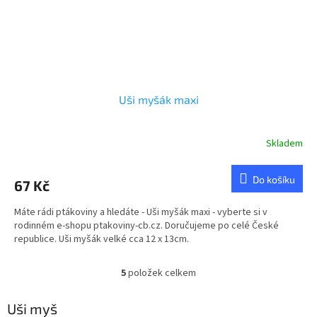
Uši myšák maxi
Skladem
Průměrné
hodnocení
produktu
Do košíku
67 Kč
je
3,0
Máte rádi ptákoviny a hledáte - Uši myšák maxi - vyberte si v
z
rodinném e-shopu ptakoviny-cb.cz. Doručujeme po celé České
5
republice. Uši myšák velké cca 12 x 13cm.
hvězdiček.
5
položek celkem
O
v
l
Uši myš