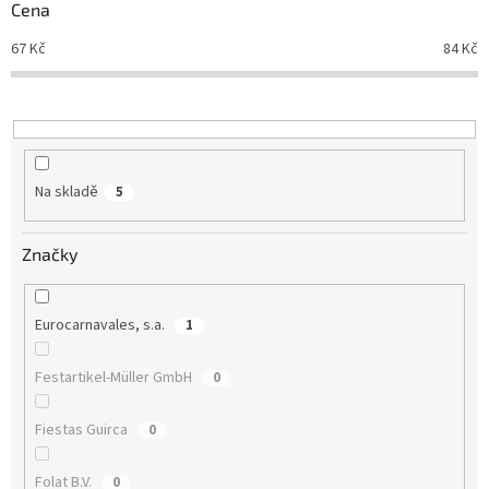
r
Cena
o
d
67
Kč
84
Kč
u
k
t
ů
Na skladě
5
Značky
Eurocarnavales, s.a.
1
Festartikel-Müller GmbH
0
Fiestas Guirca
0
Folat B.V.
0