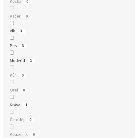
Kočka
0
Kačer
0
Vlk
3
Pes
3
Medvěd
1
Kůň
0
Orel
0
Kráva
1
Čaroděj
0
Kouzelník
0