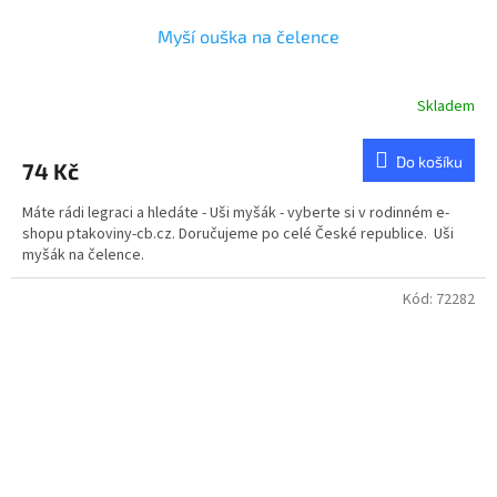
Myší ouška na čelence
Skladem
Do košíku
74 Kč
Máte rádi legraci a hledáte - Uši myšák - vyberte si v rodinném e-
shopu ptakoviny-cb.cz. Doručujeme po celé České republice. Uši
myšák na čelence.
Kód:
72282