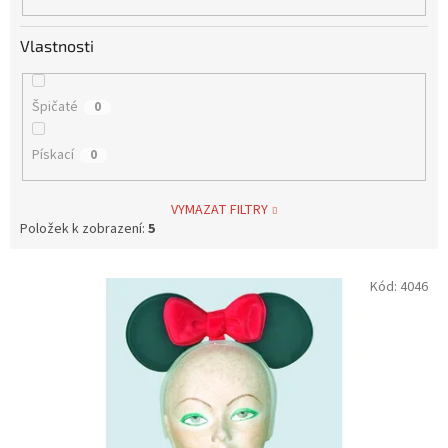
Vlastnosti
Špičaté
0
Pískací
0
VYMAZAT FILTRY
Položek k zobrazení:
5
V
Kód:
4046
ý
p
i
s
p
r
o