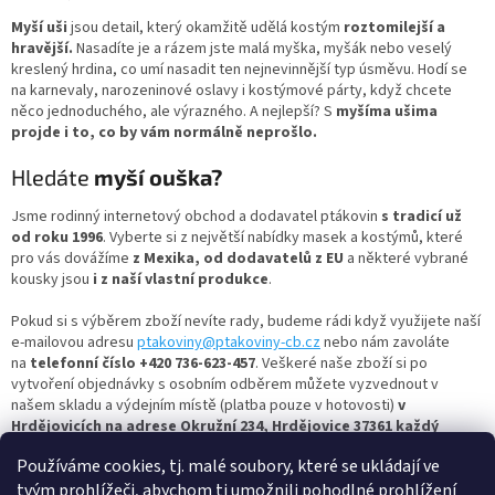
á
d
Myší uši
jsou detail, který okamžitě udělá kostým
roztomilejší a
a
hravější.
Nasadíte je a rázem jste malá myška, myšák nebo veselý
c
kreslený hrdina, co umí nasadit ten nejnevinnější typ úsměvu. Hodí se
í
na karnevaly, narozeninové oslavy i kostýmové párty, když chcete
p
něco jednoduchého, ale výrazného. A nejlepší? S
myšíma ušima
r
projde i to, co by vám normálně neprošlo.
v
k
Hledáte
myší ouška?
y
v
Jsme rodinný internetový obchod a dodavatel ptákovin
s tradicí už
ý
od roku 1996
. Vyberte si z největší nabídky masek a kostýmů, které
p
pro vás dovážíme
z Mexika, od dodavatelů z EU
a některé vybrané
i
kousky jsou
i z naší vlastní produkce
.
s
u
Pokud si s výběrem zboží nevíte rady, budeme rádi když využijete naší
e-mailovou adresu
ptakoviny@ptakoviny-cb.cz
nebo nám zavoláte
na
telefonní číslo +420 736-623-457
. Veškeré naše zboží si po
vytvoření objednávky s osobním odběrem můžete vyzvednout v
našem skladu a výdejním místě (platba pouze v hotovosti)
v
Hrdějovicích na adrese Okružní 234, Hrdějovice 37361 každý
všední den od 13:00 do 17:00.
Používáme cookies, tj. malé soubory, které se ukládají ve
tvým prohlížeči, abychom ti umožnili pohodlné prohlížení
Nejbohatší člověk je ten, kdo se umí celý život smát a radovat,