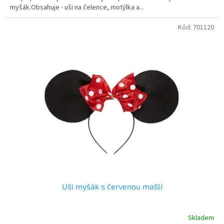
myšák.Obsahuje - uši na čelence, motýlka a...
Kód:
701120
Uši myšák s červenou mašlí
Skladem
Průměrné