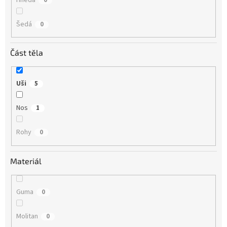
Šedá
0
Část těla
Uši
5
Nos
1
Rohy
0
Materiál
Guma
0
Molitan
0