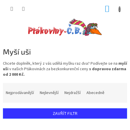
Přejít
NÁKUP
na
obsah
KOŠÍK
Myší uši
Chcete doplněk, který z vás udělá myšku raz dva? Podívejte se na
myší
uši
v našich Ptákovinách za bezkonkurenční ceny
s dopravou zdarma
od 2 000 Kč.
Ř
a
Nejprodávanější
Nejlevnější
Nejdražší
Abecedně
z
e
n
ZAVŘÍT FILTR
í
p