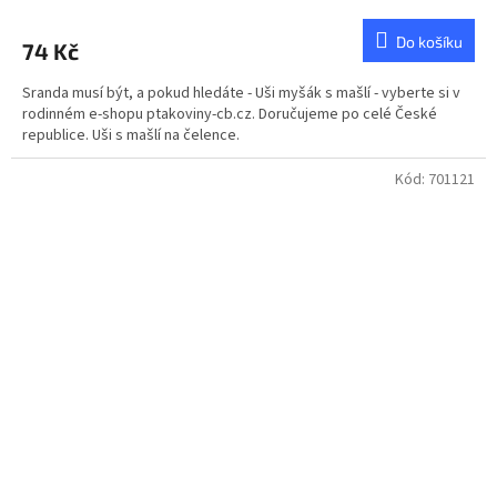
hodnocení
produktu
Do košíku
74 Kč
je
3,0
Sranda musí být, a pokud hledáte - Uši myšák s mašlí - vyberte si v
z
rodinném e-shopu ptakoviny-cb.cz. Doručujeme po celé České
5
republice. Uši s mašlí na čelence.
hvězdiček.
Kód:
701121