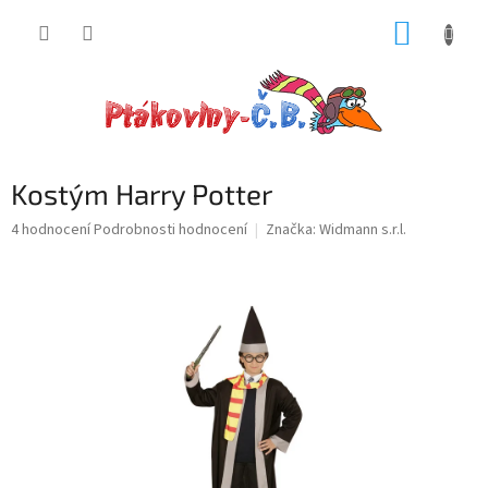
Přejít
NÁKUP
na
obsah
KOŠÍK
Kostým Harry Potter
Průměrné
4 hodnocení
Podrobnosti hodnocení
Značka:
Widmann s.r.l.
hodnocení
produktu
je
5,0
z
5
hvězdiček.