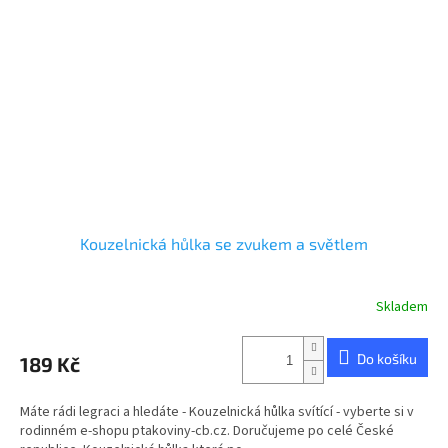
Kouzelnická hůlka se zvukem a světlem
Skladem
Průměrné
hodnocení
produktu
Do košíku
189 Kč
je
4,9
z
Máte rádi legraci a hledáte - Kouzelnická hůlka svítící - vyberte si v
5
rodinném e-shopu ptakoviny-cb.cz. Doručujeme po celé České
hvězdiček.