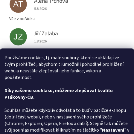
Alena Trchova
AT
Hodnocení obchodu je 5 z 5 hvězdiček.
5.8.2026
Vše v pořádku
Jiří Zalaba
JZ
Hodnocení obchodu je 5 z 5 hvězdiček.
1.8.2026
Rychlé dodání zboží super
Používáme cookies, tj. malé soubory, které se ukládají ve
tvým prohlížeči, abychom ti umožnili pohodlné prohlížení
Lída
L
webu a neustále zlepšovali jeho funkce, výkon a
Hodnocení obchodu je 5 z 5 hvězdiček.
31.7.2026
použitelnost.
Velmi rychlé vyřízení objednávky
Díky vašemu souhlasu, můžeme zlepšovat kvalitu
Ptákovny-ČB.
Zobrazit další hodnocení
Z
Souhlas můžete kdykoliv odvolat a to buď v patičce e-shopu
á
(dolní část webu), nebo v nastavení svého prohlížeče
Způsob ověřování recenzí
p
(Chrome, Explorer, Opera, Firefox a další). Stejně tak můžete
a
svůj souhlas modifikovat kliknutím na tlačítko "
Nastavení
" v