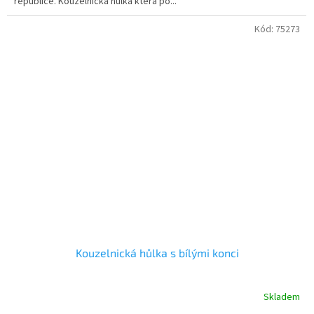
republice. Kouzelnická hůlka která po...
Kód:
75273
Kouzelnická hůlka s bílými konci
Skladem
Průměrné
hodnocení