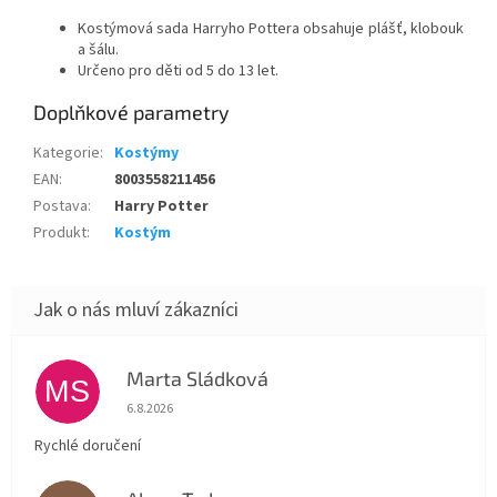
Kostýmová sada Harryho Pottera obsahuje plášť, klobouk
a šálu.
Určeno pro děti od 5 do 13 let.
Doplňkové parametry
Kategorie
:
Kostýmy
EAN
:
8003558211456
Postava
:
Harry Potter
Produkt
:
Kostým
Marta Sládková
MS
Hodnocení obchodu je 5 z 5 hvězdiček.
6.8.2026
Rychlé doručení