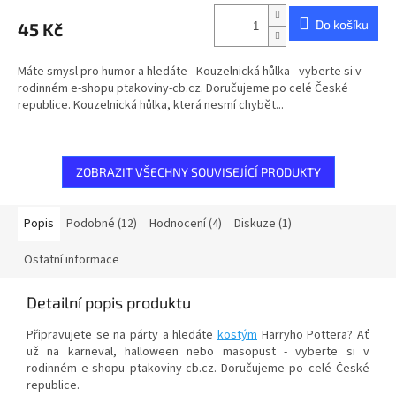
produktu
Do košíku
45 Kč
je
5,0
z
Máte smysl pro humor a hledáte - Kouzelnická hůlka - vyberte si v
5
rodinném e-shopu ptakoviny-cb.cz. Doručujeme po celé České
hvězdiček.
republice. Kouzelnická hůlka, která nesmí chybět...
ZOBRAZIT VŠECHNY SOUVISEJÍCÍ PRODUKTY
Popis
Podobné (12)
Hodnocení (4)
Diskuze (1)
Ostatní informace
Detailní popis produktu
Připravujete se na párty a hledáte
kostým
Harryho Pottera? Ať
už na karneval, halloween nebo masopust - vyberte si v
rodinném e-shopu ptakoviny-cb.cz. Doručujeme po celé České
republice.