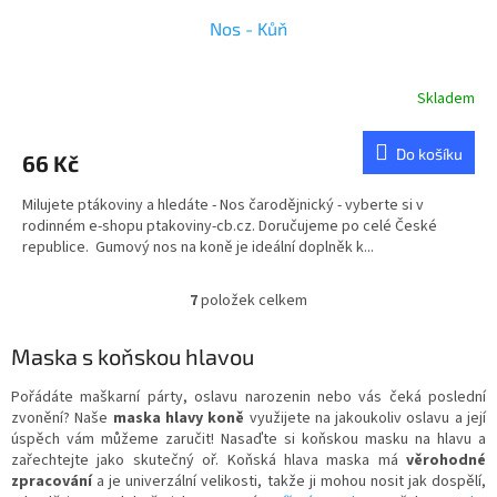
Nos - Kůň
Skladem
Do košíku
66 Kč
Milujete ptákoviny a hledáte - Nos čarodějnický - vyberte si v
rodinném e-shopu ptakoviny-cb.cz. Doručujeme po celé České
republice. Gumový nos na koně je ideální doplněk k...
7
položek celkem
O
v
l
Maska s koňskou hlavou
á
d
Pořádáte maškarní párty, oslavu narozenin nebo vás čeká poslední
a
zvonění? Naše
maska hlavy koně
využijete na jakoukoliv oslavu a její
c
úspěch vám můžeme zaručit! Nasaďte si koňskou masku na hlavu a
í
zařechtejte jako skutečný oř. Koňská hlava maska má
věrohodné
p
zpracování
a je univerzální velikosti, takže ji mohou nosit jak dospělí,