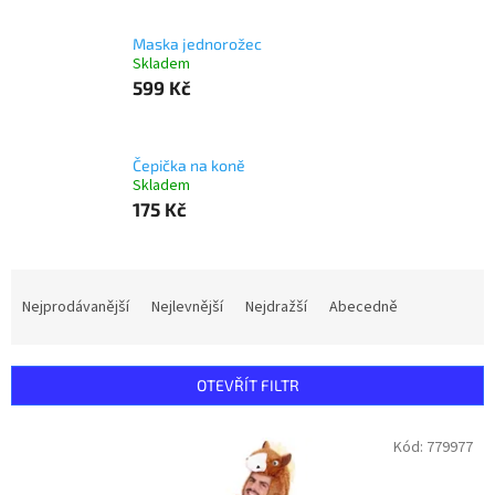
Maska jednorožec
Skladem
599 Kč
Čepička na koně
Skladem
175 Kč
Ř
a
Nejprodávanější
Nejlevnější
Nejdražší
Abecedně
z
e
n
OTEVŘÍT FILTR
í
p
V
Kód:
779977
r
ý
o
p