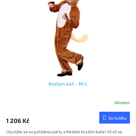
d
i
u
s
k
p
t
r
ů
o
d
u
k
t
ů
Kostým kůň - M/L
Skladem
Do košíku
1 206 Kč
Chystáte se na pořádnou párty a hledáte kostým koňe? Ať už na