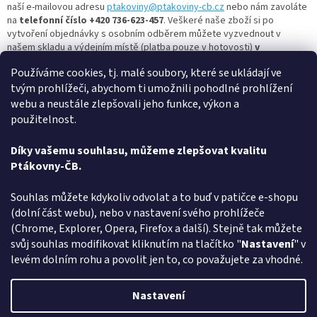
naší e-mailovou adresu
ptakoviny@ptakoviny-cb.cz
nebo nám zavoláte
na
telefonní číslo +420 736-623-457
. Veškeré naše zboží si po
vytvoření objednávky s osobním odběrem můžete vyzvednout v
našem skladu a výdejním místě (platba pouze v hotovosti)
v
Hrdějovicích na adrese Okružní 234, Hrdějovice 37361 každý
Používáme cookies, tj. malé soubory, které se ukládají ve
všední den od 13:00 do 17:00.
tvým prohlížeči, abychom ti umožnili pohodlné prohlížení
Nejbohatší člověk je ten, kdo se umí celý život smát a radovat,
webu a neustále zlepšovali jeho funkce, výkon a
tak si vyberte masku dle vašich představ a bavte se s
použitelnost.
námi.
Ptakoviny-cb.cz
nabízí největší výběr
masek koně!
Potřebujete
více inspirace na ten správný kostým? Mrkněte se na další
masky
Díky vašemu souhlasu, můžeme zlepšovat kvalitu
zvířat
i jiné zajímavé
kostýmy
-
maska lev
,
maska medvěd
,
maska
Ptákovny-ČB.
vlka
,
halloweenské kostýmy
,
pohádkové postavy
a další.
Z
Souhlas můžete kdykoliv odvolat a to buď v patičce e-shopu
á
(dolní část webu), nebo v nastavení svého prohlížeče
Způsob ověřování recenzí
p
(Chrome, Explorer, Opera, Firefox a další). Stejně tak můžete
a
svůj souhlas modifikovat kliknutím na tlačítko "
Nastavení
" v
t
levém dolním rohu a povolit jen to, co považujete za vhodné.
í
Vytvořil Shoptet
Nastavení