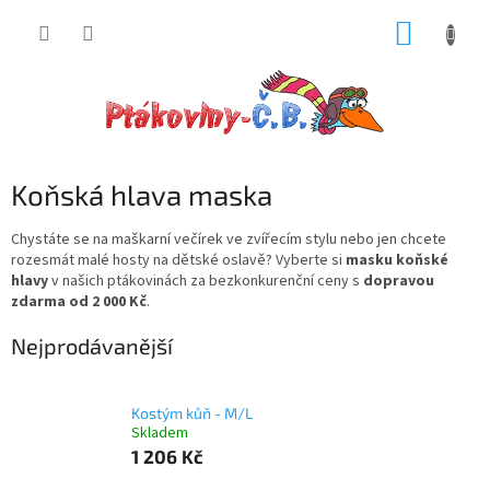
Přejít
NÁKUP
na
obsah
KOŠÍK
Koňská hlava maska
Chystáte se na maškarní večírek ve zvířecím stylu nebo jen chcete
rozesmát malé hosty na dětské oslavě? Vyberte si
masku koňské
hlavy
v našich ptákovinách za bezkonkurenční ceny s
dopravou
zdarma od 2 000 Kč
.
Nejprodávanější
Kostým kůň - M/L
Skladem
1 206 Kč