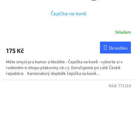
Čepička na koně
Skladem
Průměrné
hodnocení
produktu
Do košíku
175 Kč
je
5,0
Máte smysl pro humor a hledáte - Čepička na koně - vyberte si v
z
rodinném e-shopu ptakoviny-cb.cz. Doručujeme po celé České
5
republice. Karnevalový doplněk čepička na koně....
hvězdiček.
Kód:
771216