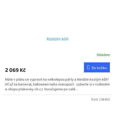
Kostým kůň
Skladem
Do košíku
2 069 Kč
Máte v plánu se vypravit na velkolepou párty a hledáte kostým kůň?
Ať už na karneval, halloween nebo masopust - vyberte si v rodinném
e-shopu ptakoviny-cb.cz. Doručujeme po celé...
Kód:
108403