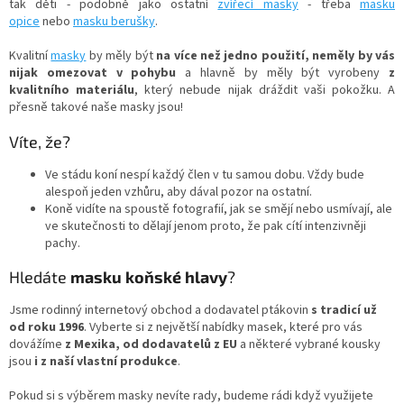
r
tak děti -
podobně jako ostatní
zvířecí masky
- třeba
masku
v
opice
nebo
masku berušky
.
k
y
Kvalitní
masky
by měly být
na více než jedno použití, neměly by vás
v
nijak omezovat v pohybu
a hlavně by měly být vyrobeny
z
ý
kvalitního materiálu
, který nebude nijak dráždit vaši pokožku. A
p
přesně takové naše masky jsou!
i
s
Víte, že?
u
Ve stádu koní nespí každý člen v tu samou dobu. Vždy bude
alespoň jeden vzhůru, aby dával pozor na ostatní.
Koně vidíte na spoustě fotografií, jak se smějí nebo usmívají, ale
ve skutečnosti to dělají jenom proto, že pak cítí intenzivněji
pachy.
Hledáte
masku koňské hlavy
?
Jsme rodinný internetový obchod a dodavatel ptákovin
s tradicí už
od roku 1996
. Vyberte si z největší nabídky masek, které pro vás
dovážíme
z Mexika, od dodavatelů z EU
a některé vybrané kousky
jsou
i z naší vlastní produkce
.
Pokud si s výběrem masky nevíte rady, budeme rádi když využijete