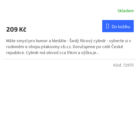
Skladem
Průměrné
hodnocení
produktu
Do košíku
209 Kč
je
5,0
Máte smysl pro humor a hledáte - Šedý filcový cylindr - vyberte si v
z
rodinném e-shopu ptakoviny-cb.cz. Doručujeme po celé České
5
republice. Cylindr má obvod cca 59cm a výška je...
hvězdiček.
Kód:
72975