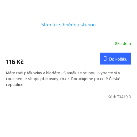
Slamák s hnědou stuhou
Skladem
Průměrné
hodnocení
produktu
Do košíku
116 Kč
je
4,6
Máte rádi ptákoviny a hledáte - Slamák se stuhou - vyberte si v
z
rodinném e-shopu ptakoviny-cb.cz. Doručujeme po celé České
5
republice.
hvězdiček.
Kód:
73410-3