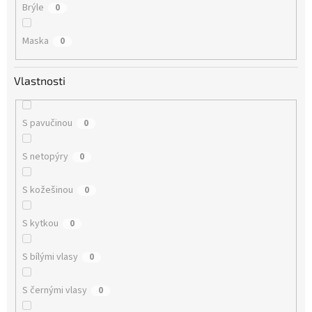
Brýle
0
Maska
0
Vlastnosti
S pavučinou
0
S netopýry
0
S kožešinou
0
S kytkou
0
S bílými vlasy
0
S černými vlasy
0