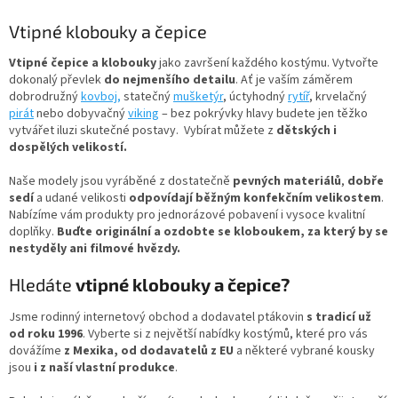
v
l
Vtipné klobouky a čepice
á
d
Vtipné čepice a klobouky
jako završení každého kostýmu. Vytvořte
a
dokonalý převlek
do nejmenšího detailu
. Ať je vaším záměrem
c
dobrodružný
kovboj,
statečný
mušketýr
, úctyhodný
rytíř
, krvelačný
í
pirát
nebo dobyvačný
viking
– bez pokrývky hlavy budete jen těžko
p
vytvářet iluzi skutečné postavy. Vybírat můžete z
dětských i
r
dospělých velikostí.
v
k
Naše modely jsou vyráběné z dostatečně
pevných materiálů
,
dobře
y
sedí
a udané velikosti
odpovídají běžným konfekčním velikostem
.
v
Nabízíme vám produkty pro jednorázové pobavení i vysoce kvalitní
ý
doplňky.
Buďte originální a ozdobte se kloboukem, za který by se
p
nestyděly ani filmové hvězdy.
i
s
Hledáte
vtipné klobouky a čepice?
u
Jsme rodinný internetový obchod a dodavatel ptákovin
s tradicí už
od roku 1996
. Vyberte si z největší nabídky kostýmů, které pro vás
dovážíme
z Mexika, od dodavatelů z EU
a některé vybrané kousky
jsou
i z naší vlastní produkce
.