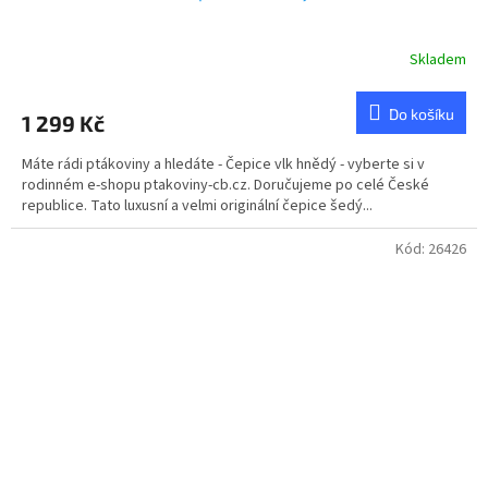
Skladem
Do košíku
1 299 Kč
Máte rádi ptákoviny a hledáte - Čepice vlk hnědý - vyberte si v
rodinném e-shopu ptakoviny-cb.cz. Doručujeme po celé České
republice. Tato luxusní a velmi originální čepice šedý...
Kód:
26426