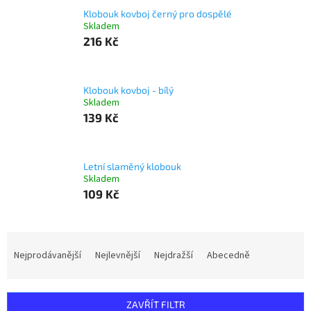
Klobouk kovboj černý pro dospělé
Skladem
216 Kč
Klobouk kovboj - bílý
Skladem
139 Kč
Letní slaměný klobouk
Skladem
109 Kč
Ř
a
Nejprodávanější
Nejlevnější
Nejdražší
Abecedně
z
e
n
ZAVŘÍT FILTR