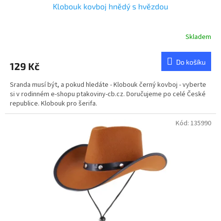
Klobouk kovboj hnědý s hvězdou
Skladem
Průměrné
hodnocení
produktu
Do košíku
129 Kč
je
5,0
Sranda musí být, a pokud hledáte - Klobouk černý kovboj - vyberte
z
si v rodinném e-shopu ptakoviny-cb.cz. Doručujeme po celé České
5
republice. Klobouk pro šerifa.
hvězdiček.
Kód:
135990