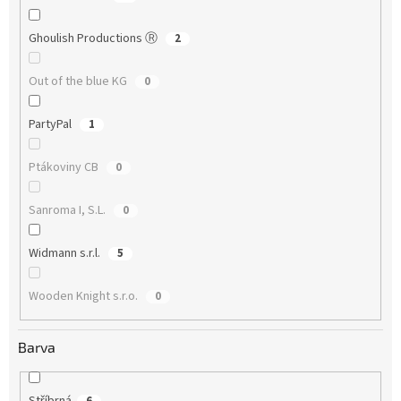
Ghoulish Productions Ⓡ
2
Out of the blue KG
0
PartyPal
1
Ptákoviny CB
0
Sanroma I, S.L.
0
Widmann s.r.l.
5
Wooden Knight s.r.o.
0
Barva