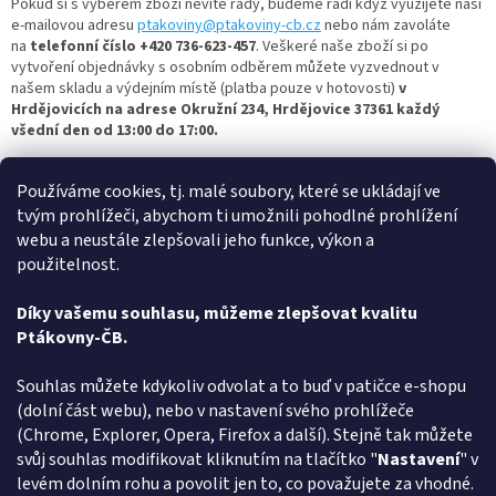
Pokud si s výběrem zboží nevíte rady, budeme rádi když využijete naší
e-mailovou adresu
ptakoviny@ptakoviny-cb.cz
nebo nám zavoláte
na
telefonní číslo +420 736-623-457
. Veškeré naše zboží si po
vytvoření objednávky s osobním odběrem můžete vyzvednout v
našem skladu a výdejním místě (platba pouze v hotovosti)
v
Hrdějovicích na adrese Okružní 234, Hrdějovice 37361 každý
všední den od 13:00 do 17:00.
Nejbohatší člověk je ten, kdo se umí celý život smát a radovat,
Používáme cookies, tj. malé soubory, které se ukládají ve
tak si vyberte masku dle vašich představ a bavte se s
námi.
Ptakoviny-cb.cz
- největší výběr
čepic a klobouků
najdete u nás
tvým prohlížeči, abychom ti umožnili pohodlné prohlížení
- a vše skladem! Pro více inspirace se nezapomeňte mrknout i na
další
webu a neustále zlepšovali jeho funkce, výkon a
kategorie
kostýmů
,
masek
a jiných ptákovin
! Oblíbené jsou třeba:
použitelnost.
šerpy
,
křídla
,
vějíře
,
škrabošky
,
čelenky
, ale také
náhrdelníky a
náušnice
,
pláště
a
vtipné dárky
.
Díky vašemu souhlasu, můžeme zlepšovat kvalitu
Ptákovny-ČB.
Z
Souhlas můžete kdykoliv odvolat a to buď v patičce e-shopu
á
(dolní část webu), nebo v nastavení svého prohlížeče
Způsob ověřování recenzí
p
(Chrome, Explorer, Opera, Firefox a další). Stejně tak můžete
a
svůj souhlas modifikovat kliknutím na tlačítko "
Nastavení
" v
t
levém dolním rohu a povolit jen to, co považujete za vhodné.