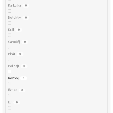
Karkulka
0
Detektiv
0
Král
0
Čaroděj
0
Pirát
0
Policajt
0
Kovboj
5
Říman
0
Elf
0