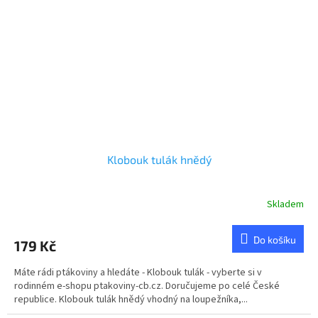
Klobouk tulák hnědý
Skladem
Průměrné
hodnocení
produktu
Do košíku
179 Kč
je
5,0
Máte rádi ptákoviny a hledáte - Klobouk tulák - vyberte si v
z
rodinném e-shopu ptakoviny-cb.cz. Doručujeme po celé České
5
republice. Klobouk tulák hnědý vhodný na loupežníka,...
hvězdiček.