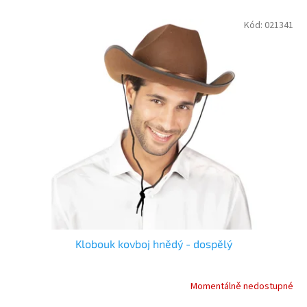
V
Kód:
021341
ý
p
i
s
p
r
o
d
u
k
t
ů
Klobouk kovboj hnědý - dospělý
Momentálně nedostupné
Průměrné
hodnocení