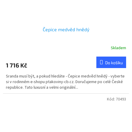
Čepice medvěd hnědý
Skladem
Průměrné
hodnocení
produktu
Do košíku
1 716 Kč
je
5,0
Sranda musí být, a pokud hledáte - Čepice medvěd hnědý - vyberte
z
si v rodinném e-shopu ptakoviny-cb.cz. Doručujeme po celé České
5
republice. Tato luxusní a velmi originální...
hvězdiček.
Kód:
70493