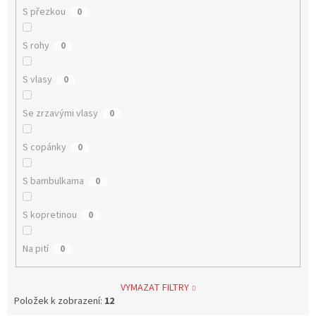
S přezkou
0
S rohy
0
S vlasy
0
Se zrzavými vlasy
0
S copánky
0
S bambulkama
0
S kopretinou
0
Na pití
0
VYMAZAT FILTRY
Položek k zobrazení:
12