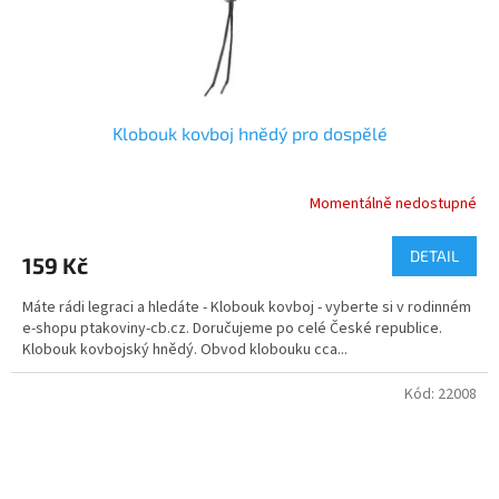
Klobouk kovboj hnědý pro dospělé
Momentálně nedostupné
Průměrné
hodnocení
produktu
DETAIL
159 Kč
je
5,0
Máte rádi legraci a hledáte - Klobouk kovboj - vyberte si v rodinném
z
e-shopu ptakoviny-cb.cz. Doručujeme po celé České republice.
5
Klobouk kovbojský hnědý. Obvod klobouku cca...
hvězdiček.
Kód:
22008