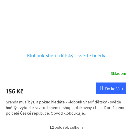
Klobouk Sherif dětský - světle hnědý
Skladem
Do košíku
156 Kč
Sranda musí být, a pokud hledáte - Klobouk Sherif dětský - světle
hnědý - vyberte si v rodinném e-shopu ptakoviny-cb.cz. Doručujeme
po celé České republice. Obvod klobouku je...
12
položek celkem
O