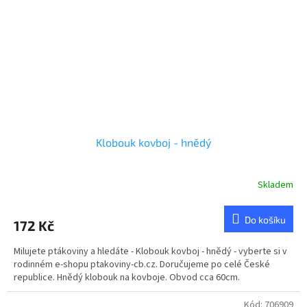
Klobouk kovboj - hnědý
Skladem
Do košíku
172 Kč
Milujete ptákoviny a hledáte - Klobouk kovboj - hnědý - vyberte si v
rodinném e-shopu ptakoviny-cb.cz. Doručujeme po celé České
republice. Hnědý klobouk na kovboje. Obvod cca 60cm.
Kód:
706909