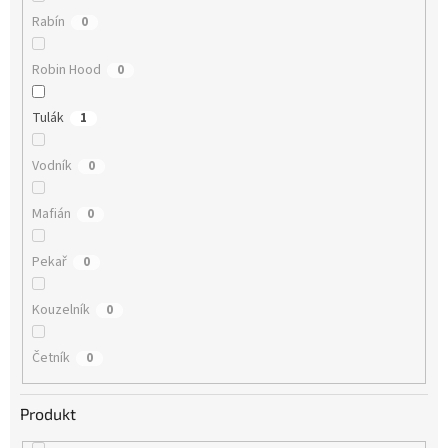
Rabín
0
Robin Hood
0
Tulák
1
Vodník
0
Mafián
0
Pekař
0
Kouzelník
0
Četník
0
Produkt