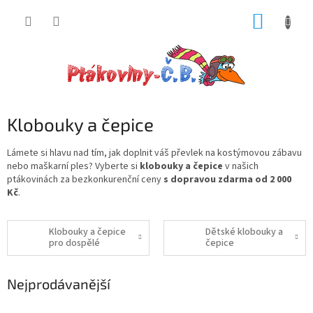
Přejít
NÁKUP
na
obsah
KOŠÍK
Klobouky a čepice
Lámete si hlavu nad tím, jak doplnit váš převlek na kostýmovou zábavu
nebo maškarní ples?
Vyberte si
klobouky a čepice
v našich
ptákovinách za bezkonkurenční ceny
s dopravou zdarma od 2 000
Kč
.
Klobouky a čepice
Dětské klobouky a
pro dospělé
čepice
Nejprodávanější