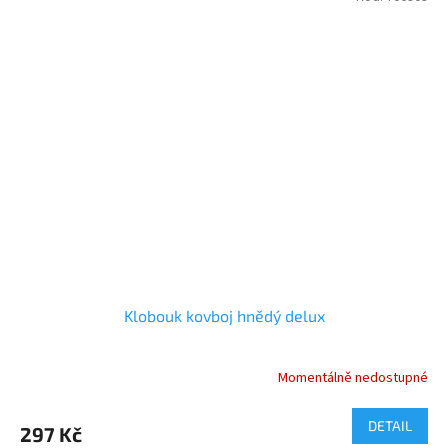
Klobouk kovboj hnědý delux
Momentálně nedostupné
DETAIL
297 Kč