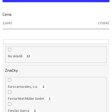
í
p
r
Cena
o
d
116
Kč
1716
Kč
u
k
t
ů
Na skladě
12
Značky
Eurocarnavales, s.a.
2
Festartikel-Müller GmbH
1
Fiestas Guirca
1