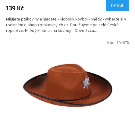
produktu
DETAIL
139 Kč
je
5,0
Milujete ptákoviny a hledáte - Klobouk kovboj - hnědý - vyberte si v
z
rodinném e-shopu ptakoviny-cb.cz. Doručujeme po celé České
5
republice. Hnědý klobouk na kovboje. Obvod cca...
hvězdiček.
Kód:
104678