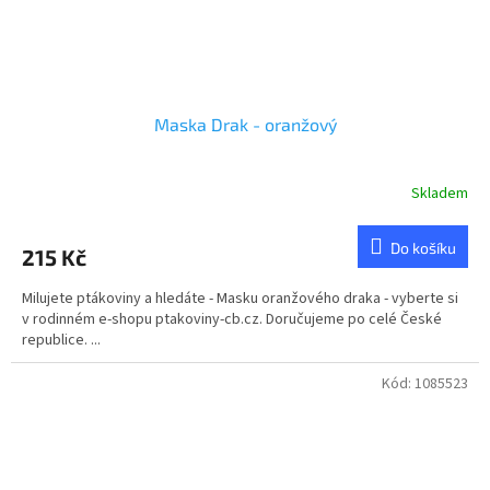
Maska Drak - oranžový
Skladem
Do košíku
215 Kč
Milujete ptákoviny a hledáte - Masku oranžového draka - vyberte si
v rodinném e-shopu ptakoviny-cb.cz. Doručujeme po celé České
republice. ...
Kód:
1085523