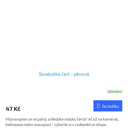
Škraboška čert - pěnová
Skladem
Do košíku
47 Kč
Připravujete se na párty a hledáte masku čerta? Ať už na karneval,
helloween nebo masopust - vyberte si v rodinném e-shopu