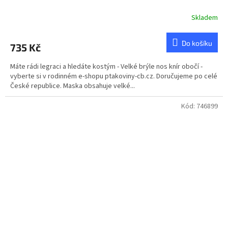
Skladem
Do košíku
735 Kč
Máte rádi legraci a hledáte kostým - Velké brýle nos knír obočí -
vyberte si v rodinném e-shopu ptakoviny-cb.cz. Doručujeme po celé
České republice. Maska obsahuje velké...
Kód:
746899