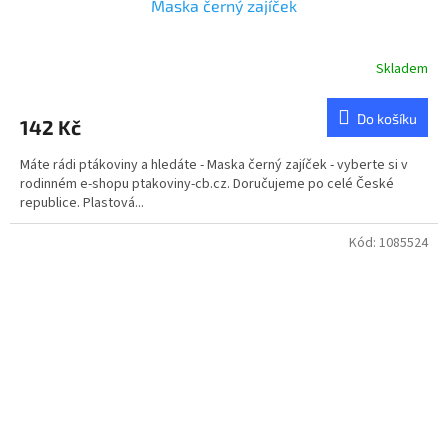
Maska černý zajíček
Skladem
Do košíku
142 Kč
Máte rádi ptákoviny a hledáte - Maska černý zajíček - vyberte si v
rodinném e-shopu ptakoviny-cb.cz. Doručujeme po celé České
republice. Plastová...
Kód:
1085524