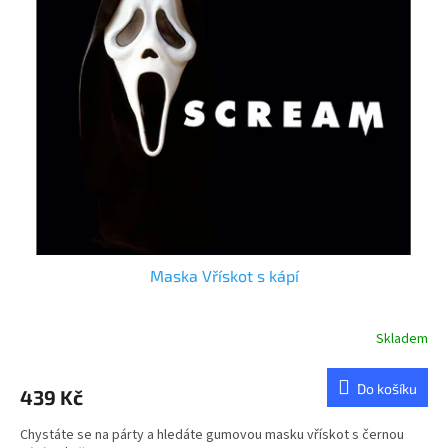
d
i
u
s
k
p
t
r
ů
o
d
u
k
t
ů
Maska Vřískot s kápí
Skladem
Průměrné
hodnocení
produktu
Do košíku
439 Kč
je
5,0
Chystáte se na párty a hledáte gumovou masku vřískot s černou
z