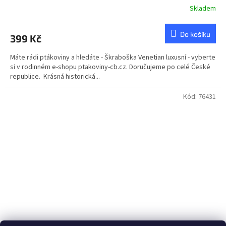
Skladem
Do košíku
399 Kč
Máte rádi ptákoviny a hledáte - Škraboška Venetian luxusní - vyberte
si v rodinném e-shopu ptakoviny-cb.cz. Doručujeme po celé České
republice. Krásná historická...
Kód:
76431