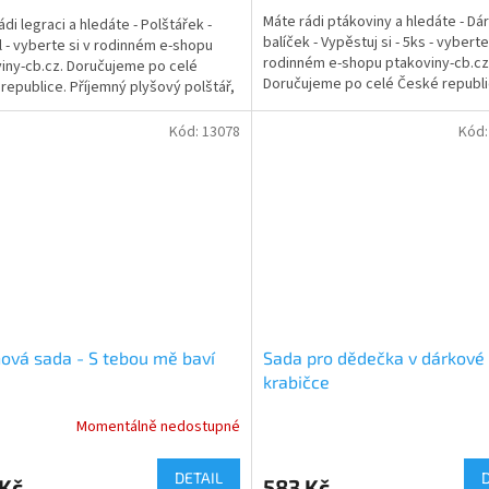
5,0
Máte rádi ptákoviny a hledáte - Dá
di legraci a hledáte - Polštářek -
z
balíček - Vypěstuj si - 5ks - vyberte
 - vyberte si v rodinném e-shopu
5
rodinném e-shopu ptakoviny-cb.cz
iny-cb.cz. Doručujeme po celé
ček.
hvězdiček.
Doručujeme po celé České republi
republice. Příjemný plyšový polštář,
Dárkový balíček...
ědčeným...
Kód:
13078
Kód
ová sada - S tebou mě baví
Sada pro dědečka v dárkové
krabičce
Momentálně nedostupné
rné
Průměrné
cení
hodnocení
ktu
produktu
DETAIL
 Kč
583 Kč