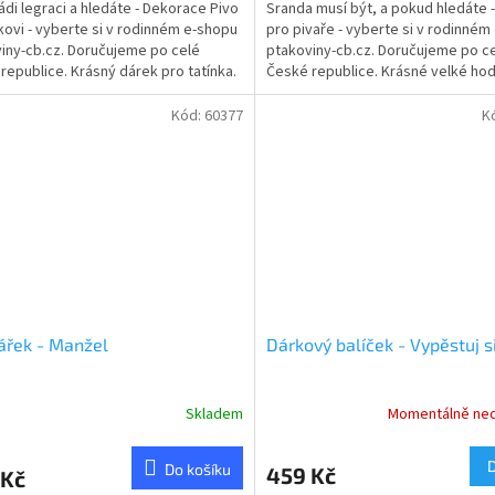
ádi legraci a hledáte - Dekorace Pivo
Sranda musí být, a pokud hledáte 
nkovi - vyberte si v rodinném e-shopu
pro pivaře - vyberte si v rodinném
iny-cb.cz. Doručujeme po celé
ptakoviny-cb.cz. Doručujeme po c
republice. Krásný dárek pro tatínka.
České republice. Krásné velké hod
..
tvaru zátky....
Kód:
60377
K
ářek - Manžel
Dárkový balíček - Vypěstuj si
Skladem
Momentálně ne
rné
Průměrné
cení
hodnocení
ktu
produktu
Do košíku
459 Kč
 Kč
je