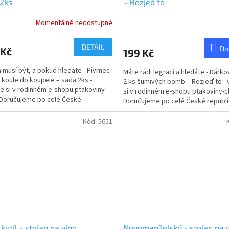
2ks
– Rozjeď to
Momentálně nedostupné
rné
Průměrné
cení
hodnocení
ktu
produktu
DETAIL
Do
 Kč
199 Kč
je
5,0
 musí být, a pokud hledáte - Pivrnec
Máte rádi legraci a hledáte - Dárko
z
 koule do koupele – sada 2ks -
2 ks šumivých bomb – Rozjeď to -
5
e si v rodinném e-shopu ptakoviny-
si v rodinném e-shopu ptakoviny-c
ček.
hvězdiček.
 Doručujeme po celé České
Doručujeme po celé České republi
ce. Pivrncovy...
Ještě není čas...
Kód:
5651
 kutil - stojan na víno
Novomanželský - stojan na 