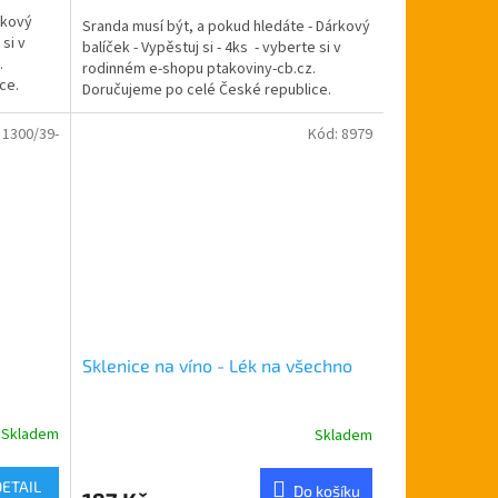
5,0
rkový
Sranda musí být, a pokud hledáte - Dárkový
z
 si v
balíček - Vypěstuj si - 4ks - vyberte si v
5
.
rodinném e-shopu ptakoviny-cb.cz.
hvězdiček.
ce.
Doručujeme po celé České republice.
Dárkový...
:
1300/39-
Kód:
8979
Sklenice na víno - Lék na všechno
Skladem
Skladem
Průměrné
hodnocení
produktu
DETAIL
Do košíku