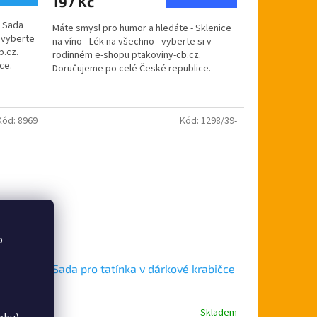
197 Kč
je
5,0
- Sada
Máte smysl pro humor a hledáte - Sklenice
z
 vyberte
na víno - Lék na všechno - vyberte si v
5
b.cz.
rodinném e-shopu ptakoviny-cb.cz.
hvězdiček.
ce.
Doručujeme po celé České republice.
Hledáte originální dárek...
Kód:
8969
Kód:
1298/39-
o
fline
Sada pro tatínka v dárkové krabičce
Skladem
Skladem
Průměrné