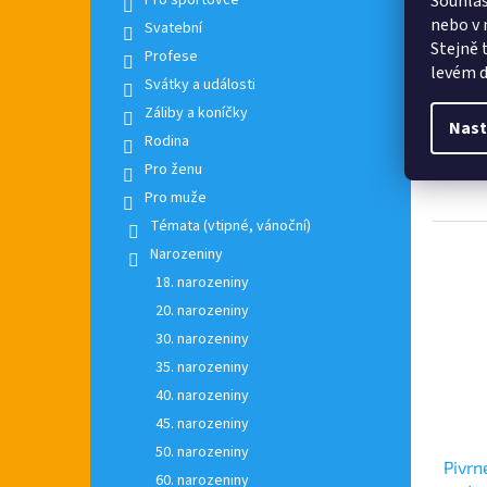
Pro sportovce
Souhlas
nebo v 
Svatební
Stejně 
197 
Profese
levém d
Svátky a události
Máte s
Záliby a koníčky
na víno
Nast
rodinn
Rodina
Doruču
Pro ženu
Hledáte
Pro muže
Témata (vtipné, vánoční)
Narozeniny
18. narozeniny
20. narozeniny
30. narozeniny
35. narozeniny
40. narozeniny
45. narozeniny
50. narozeniny
Pivrn
60. narozeniny