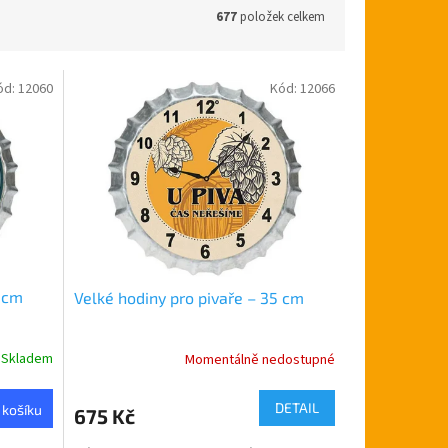
677
položek celkem
ód:
12060
Kód:
12066
5 cm
Velké hodiny pro pivaře – 35 cm
Skladem
Momentálně nedostupné
Průměrné
hodnocení
produktu
DETAIL
 košíku
675 Kč
je
5,0