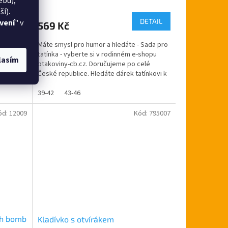
ebu),
hodnocení
í).
produktu
DETAIL
vení
" v
 košíku
569 Kč
je
5,0
Máte smysl pro humor a hledáte - Sada pro
z
tatínka - vyberte si v rodinném e-shopu
vyberte si
5
lasím
ptakoviny-cb.cz. Doručujeme po celé
cz.
hvězdiček.
České republice. Hledáte dárek tatínkovi k
ce.
svátku výročí...
39-42
43-46
ód:
12009
Kód:
795007
ch bomb
Kladívko s otvírákem