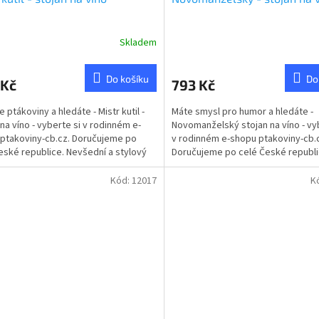
Skladem
Průměrné
hodnocení
produktu
Do košíku
Do
 Kč
793 Kč
je
5,0
e ptákoviny a hledáte - Mistr kutil -
Máte smysl pro humor a hledáte -
z
 na víno - vyberte si v rodinném e-
Novomanželský stojan na víno - vy
5
ptakoviny-cb.cz. Doručujeme po
v rodinném e-shopu ptakoviny-cb.
hvězdiček.
eské republice. Nevšední a stylový
Doručujeme po celé České republi
na...
Krásný dárek v podobě stojanu...
Kód:
12017
K