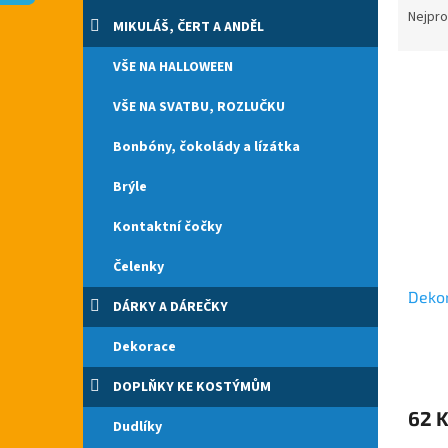
n
a
Nejpro
e
MIKULÁŠ, ČERT A ANDĚL
z
l
e
VŠE NA HALLOWEEN
V
n
ý
í
VŠE NA SVATBU, ROZLUČKU
p
p
i
r
Bonbóny, čokolády a lízátka
s
o
Brýle
p
d
r
u
Kontaktní čočky
o
k
d
t
Čelenky
u
ů
Dekor
k
DÁRKY A DÁREČKY
t
ů
Dekorace
DOPLŇKY KE KOSTÝMŮM
62 
Dudlíky