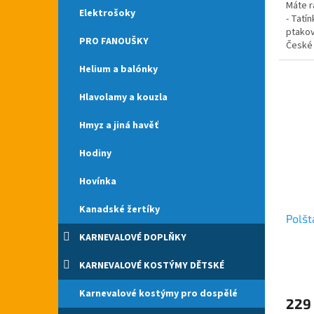
Máte r
Elektrošoky
- Tatí
ptakov
PRO FANOUŠKY
České 
Pivo si.
Helium a balónky
Hlavolamy a kouzla
Hmyz a jiná havěť
Hodiny
Hovínka
Kanadské žertíky
Polšt
KARNEVALOVÉ DOPLŇKY
Průmě
KARNEVALOVÉ KOSTÝMY DĚTSKÉ
hodno
produ
Karnevalové kostýmy pro dospělé
229
je