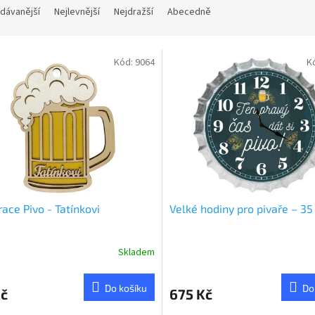
dávanější
Nejlevnější
Nejdražší
Abecedně
Kód:
9064
K
ace Pivo - Tatínkovi
Velké hodiny pro pivaře – 3
Skladem
Do košíku
Do
Kč
675 Kč