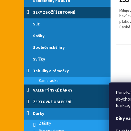
je
Samolepky na auto
4,8
Miluje
z
SEXY ZBOŽÍ ŽERTOVNÉ
baví s
5
ptakov
hvězdi
Sliz
České 
s kosm
Sošky
Společenské hry
Svíčky
Tabulky a rámečky
Kamarádka
VALENTÝNSKÉ DÁRKY
Používá
abychom
ŽERTOVNÉ OBLEČENÍ
funkce,
Sklen
Dárky
Díky v
Z lásky