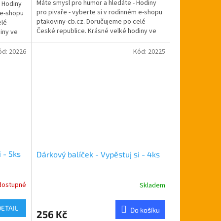
Máte smysl pro humor a hledáte - Hodiny
- Hodiny
z
pro pivaře - vyberte si v rodinném e-shopu
 e-shopu
5
ptakoviny-cb.cz. Doručujeme po celé
elé
hvězdiček.
České republice. Krásné velké hodiny ve
iny ve
tvaru zátky....
ód:
20226
Kód:
20225
 - 5ks
Dárkový balíček - Vypěstuj si - 4ks
dostupné
Skladem
Průměrné
hodnocení
produktu
DETAIL
Do košíku
256 Kč
je