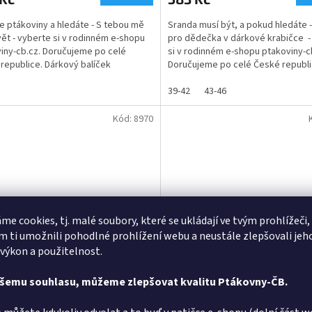
je
5,0
te ptákoviny a hledáte - S tebou mě
Sranda musí být, a pokud hledáte 
z
vět - vyberte si v rodinném e-shopu
pro dědečka v dárkové krabičce -
5
iny-cb.cz. Doručujeme po celé
si v rodinném e-shopu ptakoviny-c
ček.
hvězdiček.
republice. Dárkový balíček
Doručujeme po celé České republi
etikou pro muže...
Hledáte dárek pro...
39-42
43-46
Kód:
8970
me cookies, tj. malé soubory, které se ukládají ve tvým prohlížeči,
 ti umožnili pohodlné prohlížení webu a neustále zlepšovali jeh
 výkon a použitelnost.
ice na víno - Tahle párty
Sklenice na víno - Online/Of
ašemu souhlasu, můžeme zlepšovat kvalitu Ptákovny-ČB.
Skladem
Průměrné