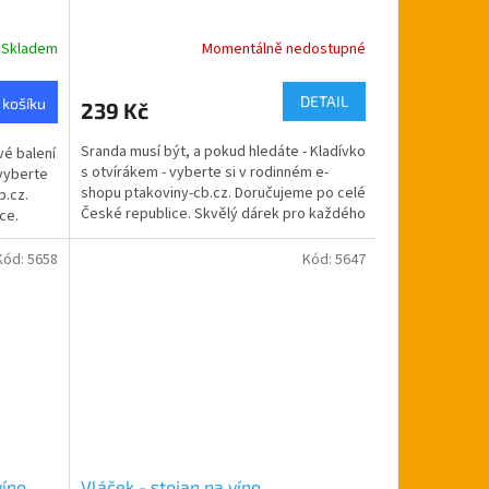
Skladem
Momentálně nedostupné
Průměrné
hodnocení
produktu
DETAIL
 košíku
239 Kč
je
5,0
Sranda musí být, a pokud hledáte - Kladívko
vé balení
z
s otvírákem - vyberte si v rodinném e-
 vyberte
5
shopu ptakoviny-cb.cz. Doručujeme po celé
b.cz.
hvězdiček.
České republice. Skvělý dárek pro každého
ce.
kutila....
Kód:
5658
Kód:
5647
víno
Vláček - stojan na víno