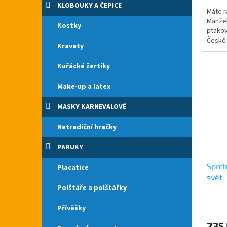
5,0
KLOBOUKY A ČEPICE
Máte rá
z
Manžel
5
Kostky
ptakov
hvězdi
České 
Kravaty
je osv
Kuřácké žertíky
Make-up a latex
MASKY KARNEVALOVÉ
Netradiční hračky
PARUKY
Sprch
Placatice
svět
Polštáře a polštářky
Průmě
Přívěšky
hodno
produ
235