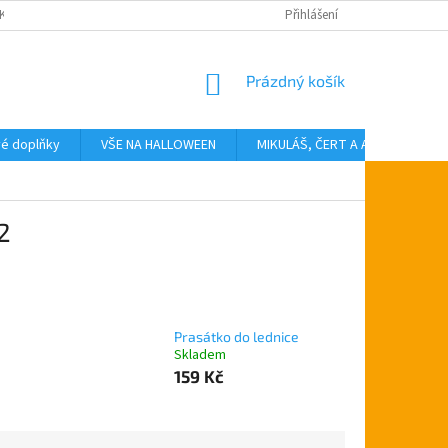
KTY
Přihlášení
NÁKUPNÍ
Prázdný košík
KOŠÍK
vé doplňky
VŠE NA HALLOWEEN
MIKULÁŠ, ČERT A ANDĚL
T
2
Prasátko do lednice
Skladem
159 Kč