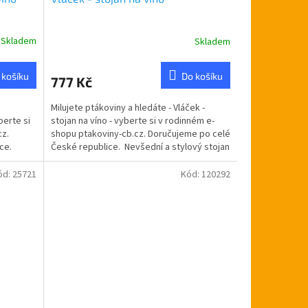
Skladem
Skladem
 košíku
Do košíku
777 Kč
Milujete ptákoviny a hledáte - Vláček -
berte si
stojan na víno - vyberte si v rodinném e-
cz.
shopu ptakoviny-cb.cz. Doručujeme po celé
ce.
České republice. Nevšední a stylový stojan
na...
ód:
25721
Kód:
120292