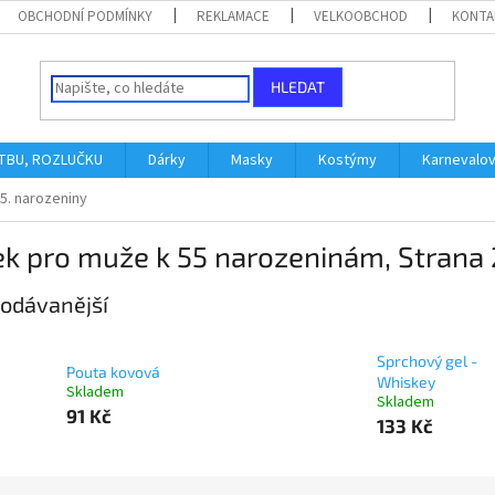
OBCHODNÍ PODMÍNKY
REKLAMACE
VELKOOBCHOD
KONTA
HLEDAT
ATBU, ROZLUČKU
Dárky
Masky
Kostýmy
Karnevalo
5. narozeniny
ek pro muže k 55 narozeninám
, Strana 
odávanější
Sprchový gel -
Pouta kovová
Whiskey
Skladem
Skladem
91 Kč
133 Kč