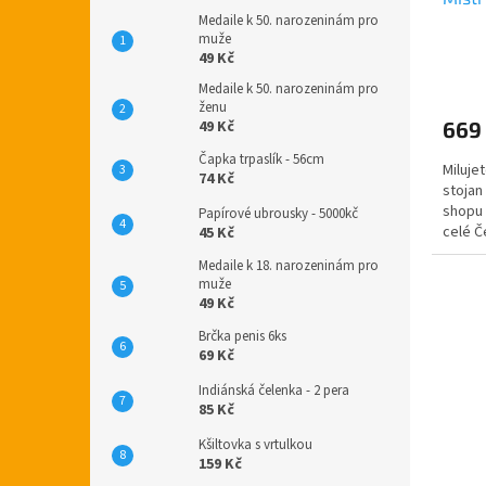
Medaile k 50. narozeninám pro
muže
49 Kč
Medaile k 50. narozeninám pro
ženu
669
49 Kč
Čapka trpaslík - 56cm
Milujet
74 Kč
stojan
shopu 
Papírové ubrousky - 5000kč
celé Č
45 Kč
stojan 
Medaile k 18. narozeninám pro
muže
49 Kč
Brčka penis 6ks
69 Kč
Indiánská čelenka - 2 pera
85 Kč
Kšiltovka s vrtulkou
159 Kč