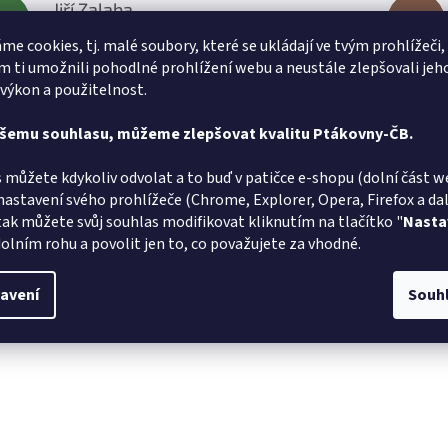
Jiří Zalaba
JZ
L
Hodnocení obchodu je 5 z 5 hvězdiček.
1.8.2026
me cookies, tj. malé soubory, které se ukládají ve tvým prohlížeči,
 ti umožnili pohodlné prohlížení webu a neustále zlepšovali jeh
lé dodání zboží super
Velmi rych
 výkon a použitelnost.
ašemu souhlasu, můžeme zlepšovat kvalitu Ptákovny-ČB.
 můžete kdykoliv odvolat a to buď v patičce e-shopu (dolní část w
nastavení svého prohlížeče (Chrome, Explorer, Opera, Firefox a dalš
tak můžete svůj souhlas modifikovat kliknutím na tlačítko "
Nasta
olním rohu a povolit jen to, co považujete za vhodné.
avení
Souh