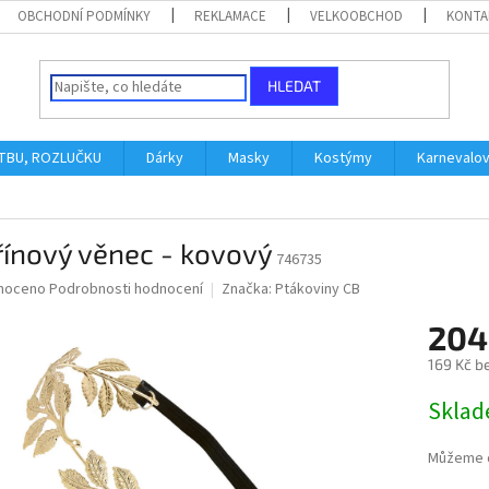
OBCHODNÍ PODMÍNKY
REKLAMACE
VELKOOBCHOD
KONTA
HLEDAT
ATBU, ROZLUČKU
Dárky
Masky
Kostýmy
Karnevalo
ínový věnec - kovový
746735
né
noceno
Podrobnosti hodnocení
Značka:
Ptákoviny CB
ní
204
u
169 Kč b
Měrná
Skla
cena:
ek.
Můžeme d