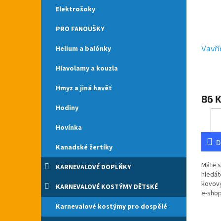
Elektrošoky
PRO FANOUŠKY
Vavří
Helium a balónky
Hlavolamy a kouzla
Průmě
Hmyz a jiná havěť
hodno
86 
produ
Hodiny
je
5,0
z
Hovínka
5
D
hvězdi
Kanadské žertíky
Máte s
KARNEVALOVÉ DOPLŇKY
hledát
kovový
KARNEVALOVÉ KOSTÝMY DĚTSKÉ
e-shop
Doruč
Karnevalové kostýmy pro dospělé
republ