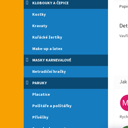
KLOBOUKY A ČEPICE
Popi
Kostky
Det
Kravaty
Vavř
Kuřácké žertíky
Make-up a latex
MASKY KARNEVALOVÉ
Netradiční hračky
PARUKY
Placatice
Polštáře a polštářky
Rych
Přívěšky