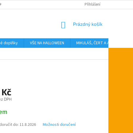
KTY
Přihlášení
NÁKUPNÍ
Prázdný košík
KOŠÍK
vé doplňky
VŠE NA HALLOWEEN
MIKULÁŠ, ČERT A ANDĚL
T
 Kč
ez DPH
dem
oručit do:
11.8.2026
Možnosti doručení