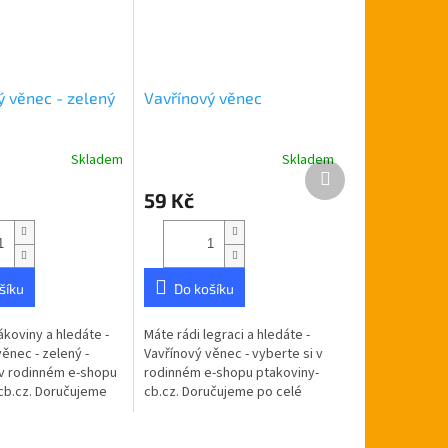
ý věnec - zelený
Vavřínový věnec
Skladem
Skladem
Další
produkt
59 Kč
šíku
Do košíku
ákoviny a hledáte -
Máte rádi legraci a hledáte -
ěnec - zelený -
Vavřínový věnec - vyberte si v
 v rodinném e-shopu
rodinném e-shopu ptakoviny-
cb.cz. Doručujeme
cb.cz. Doručujeme po celé
ské republice.
České republice. Vavřínový
cm Průměr: 20cm
věnec na gumičce. Krásně se...