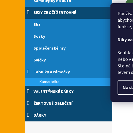
Samolepky na auto
SEXY ZBOŽÍ ŽERTOVNÉ
Používá
abychom
Rych
Sliz
funkce,
Sošky
Díky v
Společenské hry
Souhlas
nebo v 
Svíčky
Stejně 
levém d
Tabulky a rámečky
Kamarádka
Nast
VALENTÝNSKÉ DÁRKY
ŽERTOVNÉ OBLEČENÍ
DÁRKY