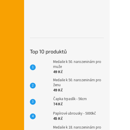
Top 10 produktů
Medaile k 50. narozeninám pro
muže
49 Kč
Medaile k 50. narozeninám pro
ženu
49 Kč
Čapka trpaslík - 56cm
74 Kč
Papírové ubrousky - 5000kč
45 Kč
Medaile k 18. narozeninám pro