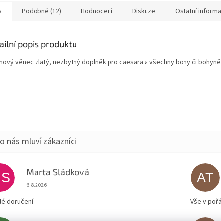
s
Podobné (12)
Hodnocení
Diskuze
Ostatní inform
ailní popis produktu
ínový věnec zlatý, nezbytný doplněk pro caesara a všechny bohy či bohyně
Marta Sládková
MS
AT
Hodnocení obchodu je 5 z 5 hvězdiček.
6.8.2026
lé doručení
Vše v poř