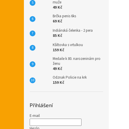
muže
49 Kč
Brčka penis 6ks
69 Kč
Indiánská čelenka - 2 pera
85 Kč
Kšiltovka s vrtulkou
159 Kč
Medaile k 80. narozeninám pro
ženu
49 Kč
Odznak Policie na krk
159 Kč
Přihlášení
E-mail
Heslo