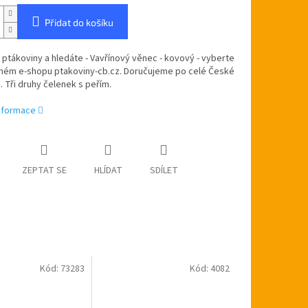
Přidat do košíku
 ptákoviny a hledáte -
Vavřínový věnec - kovový
- vyberte
inném e-shopu ptakoviny-cb.cz. Doručujeme po celé České
. Tři druhy čelenek s peřím.
informace
ZEPTAT SE
HLÍDAT
SDÍLET
Kód:
73283
Kód:
4082