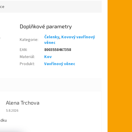
ace
Doplňkové parametry
.
Čelenky
,
Kovový vavřínový
Kategorie
:
věnec
EAN
:
8003558467358
Materiál
:
Kov
Produkt
:
Vavřínový věnec
Alena Trchova
Hodnocení obchodu je 5 z 5 hvězdiček.
5.8.2026
ádku