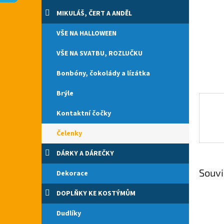
n
e
MIKULÁŠ, ČERT A ANDĚL
l
VŠE NA HALLOWEEN
VŠE NA SVATBU, ROZLUČKU
Bonbóny, čokolády a lízátka
Brýle
Kontaktní čočky
Čelenky
DÁRKY A DÁREČKY
Souvi
Dekorace
DOPLŇKY KE KOSTÝMŮM
Dudlíky