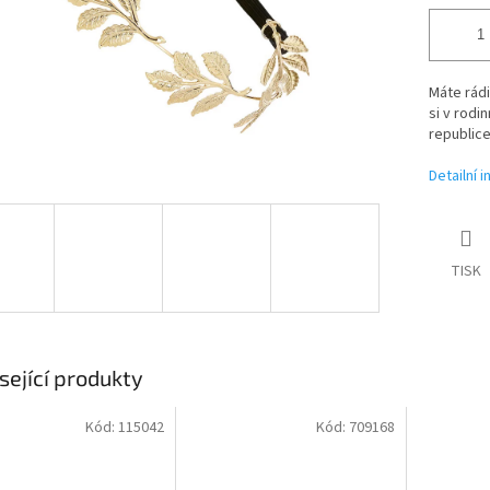
Máte rádi
si v rod
republice
Detailní 
TISK
sející produkty
Kód:
115042
Kód:
709168