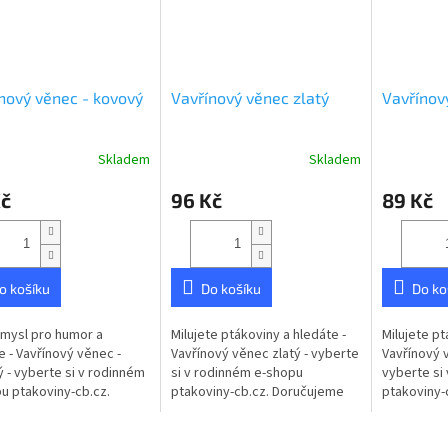
nový věnec - kovový
Vavřínový věnec zlatý
Vavřínov
Skladem
Skladem
rné
cení
Kč
96 Kč
89 Kč
ktu
o košíku
Do košíku
Do ko
ček.
mysl pro humor a
Milujete ptákoviny a hledáte -
Milujete pt
e - Vavřínový věnec -
Vavřínový věnec zlatý - vyberte
Vavřínový v
 - vyberte si v rodinném
si v rodinném e-shopu
vyberte si
u ptakoviny-cb.cz.
ptakoviny-cb.cz. Doručujeme
ptakoviny-
ujeme po celé České
po celé České republice. Zlatý
po celé Če
ice.
vavřínový věnec s látkovými...
Obvod: 60