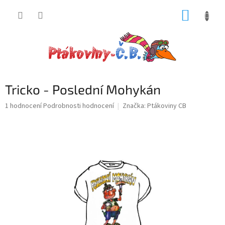
Přejít
NÁKUP
na
obsah
KOŠÍK
Tricko - Poslední Mohykán
Průměrné
1 hodnocení
Podrobnosti hodnocení
Značka:
Ptákoviny CB
hodnocení
produktu
je
5,0
z
5
hvězdiček.