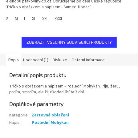
e-shopu ptakoviny-cb.cz. Doručujeme po celé České republice.
Tričko s obrázkem a nápisem - Sumec. Dodací...
S
M
L
XL
XXL
XXXL
ZOBRAZIT VŠECHNY SOUVISEJÍCÍ PRODUKTY
Popis
Hodnocení (1)
Diskuze
Ostatní informace
Detailní popis produktu
Tričko s obrázkem a nápisem - Poslední Mohykán. Piju, žeru,
prdím, smrdím, ale žiju!Dodací lhůta 7 dní.
Doplňkové parametry
Kategorie
:
Žertovné oblečení
Nápis
:
Poslední Mohykán