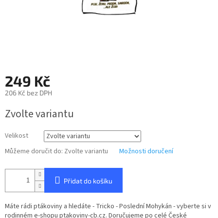
249 Kč
206 Kč bez DPH
Měrná
Zvolte variantu
cena:
Velikost
Můžeme doručit do:
Zvolte variantu
Možnosti doručení
Přidat do košíku
Máte rádi ptákoviny a hledáte - Tricko - Poslední Mohykán - vyberte si v
rodinném e-shopu ptakoviny-cb.cz. Doručujeme po celé České