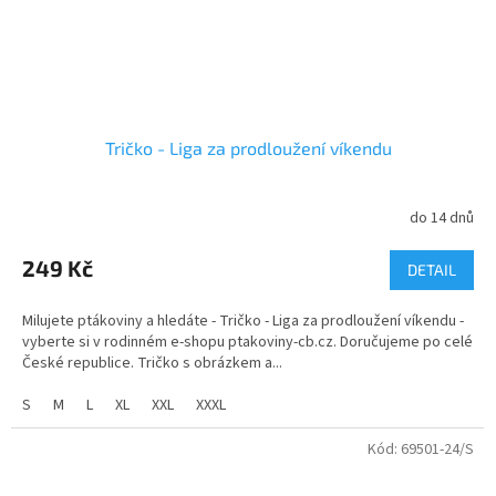
Tričko - Liga za prodloužení víkendu
do 14 dnů
249 Kč
DETAIL
Milujete ptákoviny a hledáte - Tričko - Liga za prodloužení víkendu -
vyberte si v rodinném e-shopu ptakoviny-cb.cz. Doručujeme po celé
České republice. Tričko s obrázkem a...
S
M
L
XL
XXL
XXXL
Kód:
69501-24/S