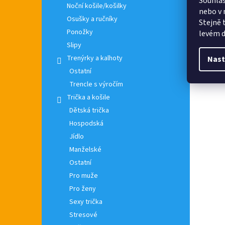
Souhlas
Noční košile/košilky
nebo v 
Osušky a ručníky
Stejně 
Ponožky
levém d
Slipy
Trenýrky a kalhoty
Nast
Ostatní
Trencle s výročím
Trička a košile
Dětská trička
Hospodská
Jídlo
Manželské
Ostatní
Pro muže
Pro ženy
Sexy trička
Stresové