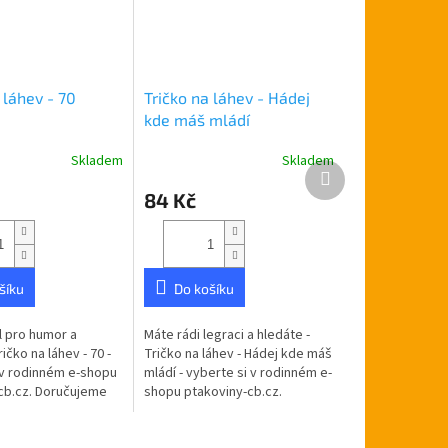
 láhev - 70
Tričko na láhev - Hádej
kde máš mládí
Skladem
Skladem
Průměrné
Další
hodnocení
produkt
84 Kč
produktu
je
5,0
z
5
šíku
Do košíku
hvězdiček.
 pro humor a
Máte rádi legraci a hledáte -
ičko na láhev - 70 -
Tričko na láhev - Hádej kde máš
 v rodinném e-shopu
mládí - vyberte si v rodinném e-
cb.cz. Doručujeme
shopu ptakoviny-cb.cz.
ské republice.
Doručujeme po celé České
lašku s nápisem.
republice. Oboustranné tričko