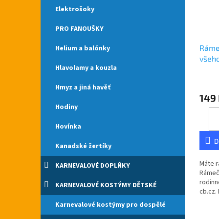
Elektrošoky
PRO FANOUŠKY
Rámeč
Helium a balónky
všeho
Hlavolamy a kouzla
Hmyz a jiná havěť
149
Hodiny
Hovínka
D
Kanadské žertíky
Máte r
KARNEVALOVÉ DOPLŇKY
Rámeče
rodinn
KARNEVALOVÉ KOSTÝMY DĚTSKÉ
cb.cz.
České 
Karnevalové kostýmy pro dospělé
všeho 