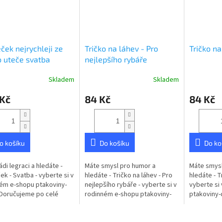
ek nejrychleji ze
Tričko na láhev - Pro
Tričko na
 uteče svatba
nejlepšího rybáře
Skladem
Skladem
Průměrné
hodnocení
 Kč
84 Kč
84 Kč
produktu
je
5,0
z
5
o košíku
Do košíku
Do ko
hvězdiček.
ádi legraci a hledáte -
Máte smysl pro humor a
Máte smysl
k - Svatba - vyberte si v
hledáte - Tričko na láhev - Pro
hledáte - Tr
ém e-shopu ptakoviny-
nejlepšího rybáře - vyberte si v
vyberte si
 Doručujeme po celé
rodinném e-shopu ptakoviny-
ptakoviny-
republice. Nejrychleji ze
cb.cz. Doručujeme po celé
po celé Če
uteče svatba...
České republice. Tričko na
Tričko na f