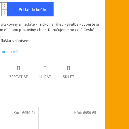
Přidat do košíku
 ptákoviny a hledáte - Tričko na láhev - Svatba - vyberte si
ém e-shopu ptakoviny-cb.cz. Doručujeme po celé České
.
 flašku s nápisem.
informace
ZEPTAT SE
HLÍDAT
SDÍLET
Kód:
6959-24
Kód:
6959-65