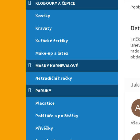
KLOBOUKY A ČEPICE
Popi
Kostky
Det
Kravaty
Trič
Kuřácké žertíky
lahe
rado
Make-up a latex
obda
MASKY KARNEVALOVÉ
Netradiční hračky
PARUKY
Placatice
Polštáře a polštářky
Vše 
Přívěšky