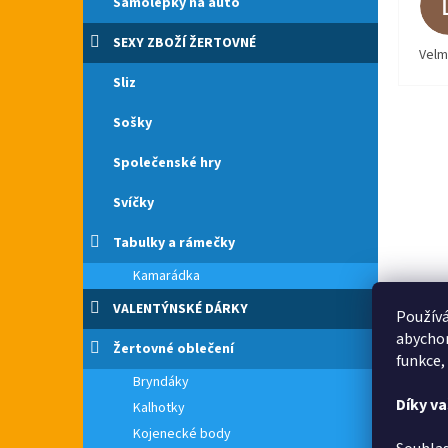
Samolepky na auto
SEXY ZBOŽÍ ŽERTOVNÉ
Velm
Sliz
Sošky
Společenské hry
Svíčky
Tabulky a rámečky
Kamarádka
VALENTÝNSKÉ DÁRKY
Používá
abychom
Žertovné oblečení
funkce,
Bryndáky
Díky v
Kalhotky
Kojenecké body