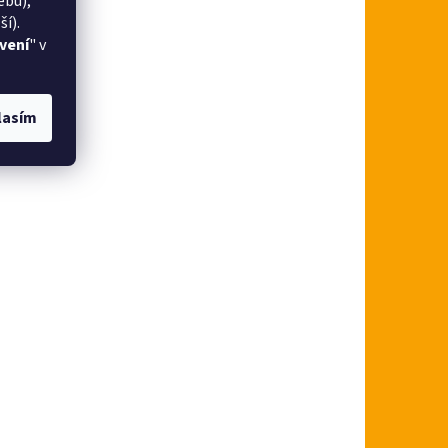
ebu),
í).
vení
" v
lasím