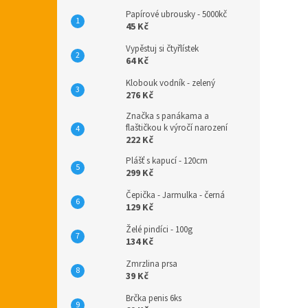
Papírové ubrousky - 5000kč
45 Kč
Vypěstuj si čtyřlístek
64 Kč
Klobouk vodník - zelený
276 Kč
Značka s panákama a
flaštičkou k výročí narození
222 Kč
Plášť s kapucí - 120cm
299 Kč
Čepička - Jarmulka - černá
129 Kč
Želé pindíci - 100g
134 Kč
Zmrzlina prsa
39 Kč
Brčka penis 6ks