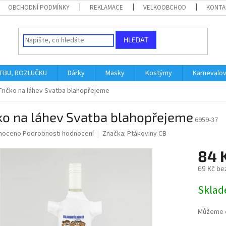
OBCHODNÍ PODMÍNKY
REKLAMACE
VELKOOBCHOD
KONTA
HLEDAT
ATBU, ROZLUČKU
Dárky
Masky
Kostýmy
Karnevalo
Tričko na láhev Svatba blahopřejeme
ko na láhev Svatba blahopřejeme
6959-37
né
noceno
Podrobnosti hodnocení
Značka:
Ptákoviny CB
ní
84 
u
69 Kč be
Měrná
Skla
cena:
ek.
Můžeme d