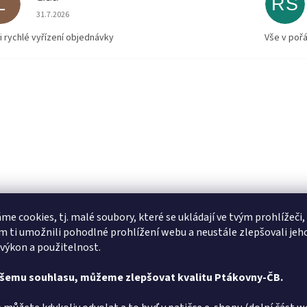
L
RS
Hodnocení obchodu je 5 z 5 hvězdiček.
31.7.2026
i rychlé vyřízení objednávky
Vše v poř
me cookies, tj. malé soubory, které se ukládají ve tvým prohlížeči,
 ti umožnili pohodlné prohlížení webu a neustále zlepšovali jeh
 výkon a použitelnost.
ašemu souhlasu, můžeme zlepšovat kvalitu Ptákovny-ČB.