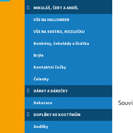
n
e
MIKULÁŠ, ČERT A ANDĚL
l
VŠE NA HALLOWEEN
VŠE NA SVATBU, ROZLUČKU
Bonbóny, čokolády a lízátka
Brýle
Kontaktní čočky
Čelenky
DÁRKY A DÁREČKY
Souvi
Dekorace
DOPLŇKY KE KOSTÝMŮM
Dudlíky