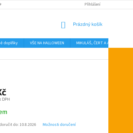
KTY
Přihlášení
NÁKUPNÍ
Prázdný košík
KOŠÍK
vé doplňky
VŠE NA HALLOWEEN
MIKULÁŠ, ČERT A ANDĚL
T
Kč
z DPH
dem
oručit do:
10.8.2026
Možnosti doručení