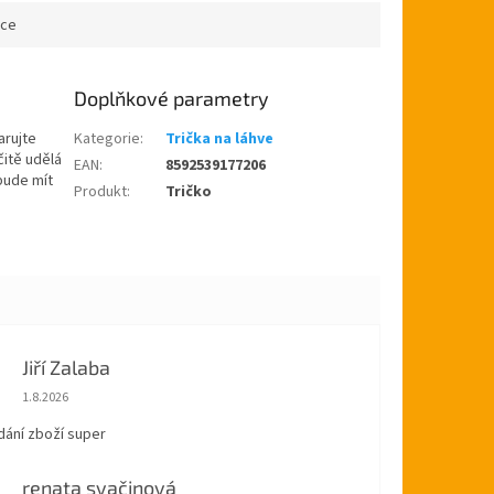
na...
ace
Doplňkové parametry
Darujte
Kategorie
:
Trička na láhve
itě udělá
EAN
:
8592539177206
bude mít
Produkt
:
Tričko
Jiří Zalaba
Hodnocení obchodu je 5 z 5 hvězdiček.
1.8.2026
dání zboží super
renata svačinová