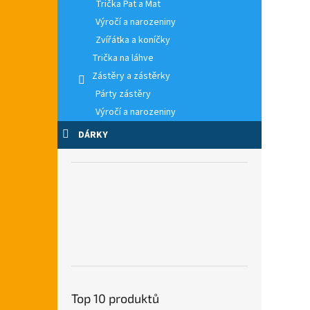
Trička Pat a Mat
Výročí a narozeniny
Zvířátka a koníčky
Trička na láhve
Zástěry a zástěrky
Párty zástěry
Výročí a narozeniny
DÁRKY
Top 10 produktů