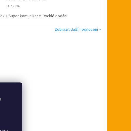
Hodnocení obchodu je 5 z 5 hvězdiček.
31.7.2026
ádku. Super komunikace. Rychlé dodání
Zobrazit další hodnocení
o