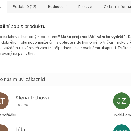
flašku s...
s
Podobné (12)
Hodnocení
Diskuze
Ostatní inform
ailní popis produktu
ko na lahev s humorným potiskem:
"Blahopřejeme! At´ vám to vydrží
" . 
v dobrého moku novomanželům a oblečte ji do humorného trička. Tričko urč
st každému a zároveň zabrání případnému samovolnému ukápnutí. Tričko 
rovaný na památku .
Alena Trchova
AT
JZ
Hodnocení obchodu je 5 z 5 hvězdiček.
5.8.2026
v pořádku
Rychlé do
Lída