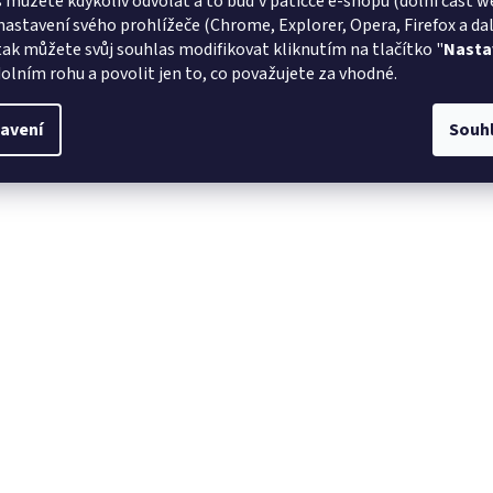
 můžete kdykoliv odvolat a to buď v patičce e-shopu (dolní část w
nastavení svého prohlížeče (Chrome, Explorer, Opera, Firefox a dalš
tak můžete svůj souhlas modifikovat kliknutím na tlačítko "
Nasta
olním rohu a povolit jen to, co považujete za vhodné.
avení
Souh