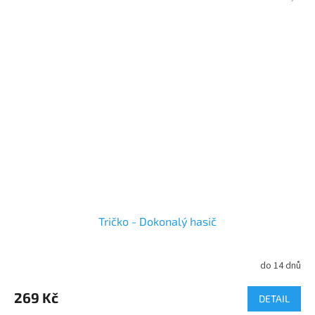
Tričko - Dokonalý hasič
do 14 dnů
Průměrné
hodnocení
produktu
269 Kč
DETAIL
je