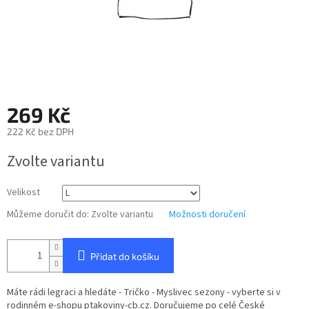
269 Kč
222 Kč bez DPH
Měrná
Zvolte variantu
cena:
Velikost
Můžeme doručit do:
Zvolte variantu
Možnosti doručení
Přidat do košíku
Máte rádi legraci a hledáte - Tričko - Myslivec sezony - vyberte si v
rodinném e-shopu ptakoviny-cb.cz. Doručujeme po celé České