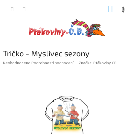
Přejít
NÁKUP
na
obsah
KOŠÍK
Tričko - Myslivec sezony
Průměrné
Neohodnoceno
Podrobnosti hodnocení
Značka:
Ptákoviny CB
hodnocení
produktu
je
0,0
z
5
hvězdiček.