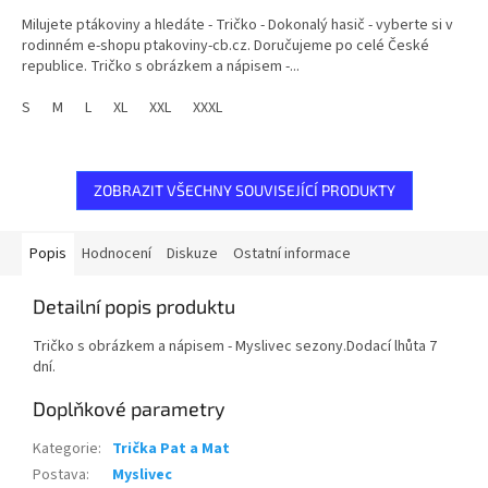
5,0
Milujete ptákoviny a hledáte - Tričko - Dokonalý hasič - vyberte si v
z
rodinném e-shopu ptakoviny-cb.cz. Doručujeme po celé České
5
republice. Tričko s obrázkem a nápisem -...
hvězdiček.
S
M
L
XL
XXL
XXXL
ZOBRAZIT VŠECHNY SOUVISEJÍCÍ PRODUKTY
Popis
Hodnocení
Diskuze
Ostatní informace
Detailní popis produktu
Tričko s obrázkem a nápisem - Myslivec sezony.Dodací lhůta 7
dní.
Doplňkové parametry
Kategorie
:
Trička Pat a Mat
Postava
:
Myslivec