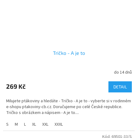
Tričko - A je to
do 14 dnů
Průměrné
hodnocení
produktu
269 Kč
DETAIL
je
5,0
Milujete ptákoviny a hledáte - Tričko - A je to - vyberte si v rodinném
z
e-shopu ptakoviny-cb.cz. Doručujeme po celé České republice.
5
Tričko s obrázkem a nápisem - A je to....
hvězdiček.
S
M
L
XL
XXL
XXXL
Kód:
69501-33/S