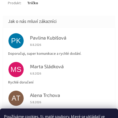
Produkt
:
Tričko
Pavlina Kubišová
PK
Hodnocení obchodu je 5 z 5 hvězdiček.
8.8.2026
Doporučuji, super komunikace a rychlé dodání.
Marta Sládková
MS
Hodnocení obchodu je 5 z 5 hvězdiček.
6.8.2026
Rychlé doručení
Alena Trchova
AT
Hodnocení obchodu je 5 z 5 hvězdiček.
5.8.2026
Vše v pořádku
Používáme cookies, tj. malé soubory, které se ukládají ve