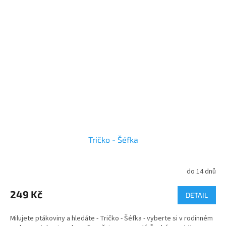
Tričko - Šéfka
do 14 dnů
Průměrné
hodnocení
produktu
249 Kč
DETAIL
je
5,0
Milujete ptákoviny a hledáte - Tričko - Šéfka - vyberte si v rodinném
z