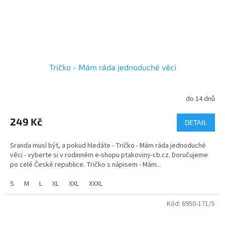
Tričko - Mám ráda jednoduché věci
do 14 dnů
249 Kč
DETAIL
Sranda musí být, a pokud hledáte - Tričko - Mám ráda jednoduché
věci - vyberte si v rodinném e-shopu ptakoviny-cb.cz. Doručujeme
po celé České republice. Tričko s nápisem - Mám...
S
M
L
XL
XXL
XXXL
Kód:
6950-171/S