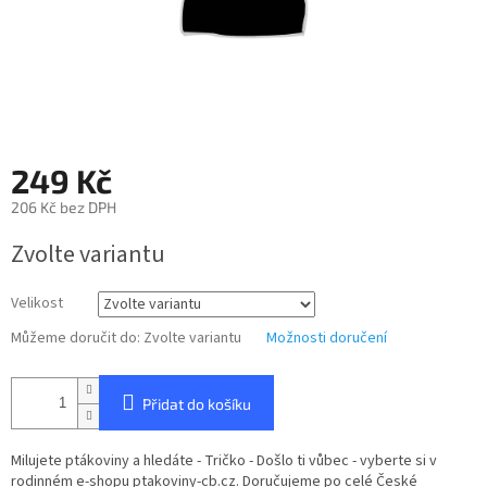
249 Kč
206 Kč bez DPH
Měrná
Zvolte variantu
cena:
Velikost
Můžeme doručit do:
Zvolte variantu
Možnosti doručení
Přidat do košíku
Milujete ptákoviny a hledáte - Tričko - Došlo ti vůbec - vyberte si v
rodinném e-shopu ptakoviny-cb.cz. Doručujeme po celé České