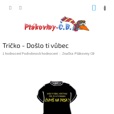
Přejít
NÁKUP
na
obsah
KOŠÍK
Tričko - Došlo ti vůbec
Průměrné
1 hodnocení
Podrobnosti hodnocení
Značka:
Ptákoviny CB
hodnocení
produktu
je
5,0
z
5
hvězdiček.