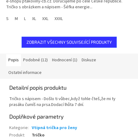
e-shopu ptakoviny-cb.cz. Doručujeme po celé České republice.
5
Tričko s obrázkem a nápisem - Šéfka energie...
hvězdiček.
S
M
L
XL
XXL
XXXL
ZOBRAZIT VŠECHNY SOUVISEJÍCÍ PRODUKTY
Popis
Podobné (12)
Hodnocení (1)
Diskuze
Ostatní informace
Detailní popis produktu
Tričko s nápisem - Došlo ti vůbec,když tohle čteš,že mi ty
prasáku čumíš na prsa.Dodací lhůta 7 dní.
Doplňkové parametry
Kategorie
:
Vtipná trička pro ženy
Produkt
:
Tričko