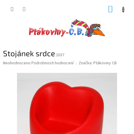
Přejít
NÁKUP
na
obsah
KOŠÍK
Stojánek srdce
2037
Průměrné
Neohodnoceno
Podrobnosti hodnocení
Značka:
Ptákoviny CB
hodnocení
produktu
je
0,0
z
5
hvězdiček.