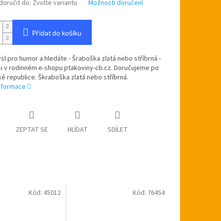
oručit do:
Zvolte variantu
Možnosti doručení
Přidat do košíku
l pro humor a hledáte - Šraboška zlatá nebo stříbrná -
si v rodinném e-shopu ptakoviny-cb.cz. Doručujeme po
é republice. Škraboška zlatá nebo stříbrná.
informace
ZEPTAT SE
HLÍDAT
SDÍLET
Kód:
45012
Kód:
76454