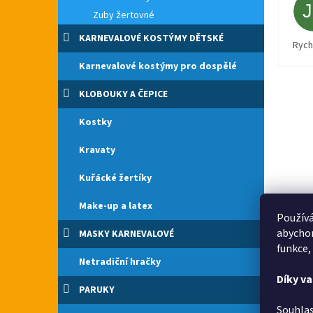
Zuby žertovné
KARNEVALOVÉ KOSTÝMY DĚTSKÉ
Rych
Karnevalové kostýmy pro dospělé
KLOBOUKY A ČEPICE
Kostky
Kravaty
Kuřácké žertíky
Make-up a latex
Používá
abychom
MASKY KARNEVALOVÉ
funkce,
Netradiční hračky
Díky v
PARUKY
Souhlas