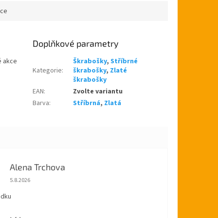
černé barvě.
ace
Doplňkové parametry
é akce
Škrabošky
,
Stříbrné
Kategorie
:
škrabošky
,
Zlaté
škrabošky
EAN
:
Zvolte variantu
Barva
:
Stříbrná
,
Zlatá
Alena Trchova
Hodnocení obchodu je 5 z 5 hvězdiček.
5.8.2026
ádku