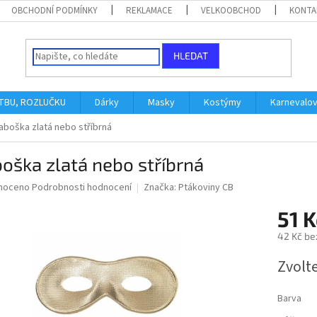
OBCHODNÍ PODMÍNKY
REKLAMACE
VELKOOBCHOD
KONTA
HLEDAT
ATBU, ROZLUČKU
Dárky
Masky
Kostýmy
Karnevalo
aboška zlatá nebo stříbrná
oška zlatá nebo stříbrná
né
noceno
Podrobnosti hodnocení
Značka:
Ptákoviny CB
ní
51 K
u
42 Kč be
Měrná
Zvolt
cena:
ek.
Barva