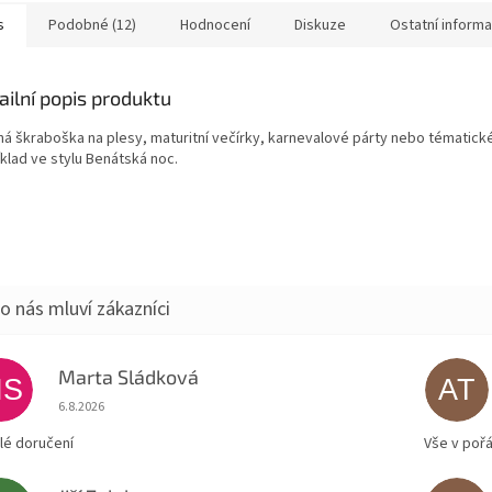
krajková.
s
Podobné (12)
Hodnocení
Diskuze
Ostatní inform
ailní popis produktu
ná škraboška na plesy, maturitní večírky, karnevalové párty nebo tématick
klad ve stylu Benátská noc.
Marta Sládková
MS
AT
Hodnocení obchodu je 5 z 5 hvězdiček.
6.8.2026
lé doručení
Vše v poř