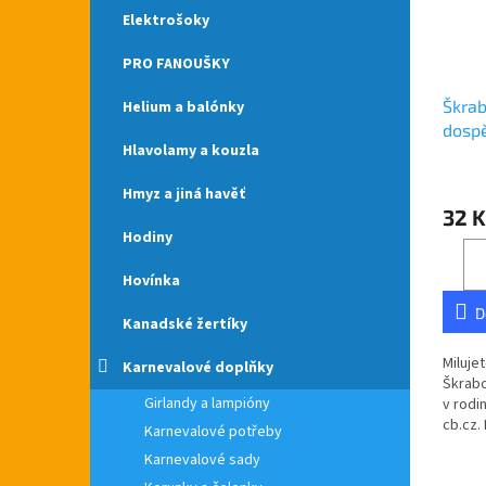
Elektrošoky
PRO FANOUŠKY
Škrab
Helium a balónky
dosp
Hlavolamy a kouzla
Hmyz a jiná havěť
32 K
Hodiny
Hovínka
D
Kanadské žertíky
Miluje
Karnevalové doplňky
Škrabo
Girlandy a lampióny
v rodi
cb.cz.
Karnevalové potřeby
České 
Karnevalové sady
škrabo