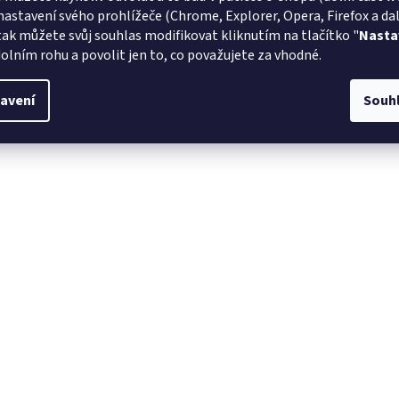
nastavení svého prohlížeče (Chrome, Explorer, Opera, Firefox a dalš
tak můžete svůj souhlas modifikovat kliknutím na tlačítko "
Nasta
olním rohu a povolit jen to, co považujete za vhodné.
avení
Souh