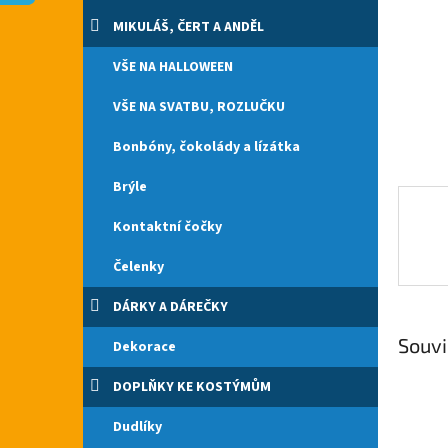
n
e
MIKULÁŠ, ČERT A ANDĚL
l
VŠE NA HALLOWEEN
VŠE NA SVATBU, ROZLUČKU
Bonbóny, čokolády a lízátka
Brýle
Kontaktní čočky
Čelenky
DÁRKY A DÁREČKY
Souvi
Dekorace
DOPLŇKY KE KOSTÝMŮM
Dudlíky