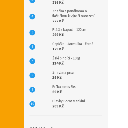
276 Kč
Značka s panákama a
flaštičkou k výročí narození
222 Kč
Plášť s kapucí - 120cm
299 Kč
Čepička - Jarmulka - černá
129 Kč
Želé pindíci - 100g
134 Kč
Zmrzlina prsa
39 Kč
Brčka penis 6ks
69 Kč
Plavky Borat Mankini
209 Kč