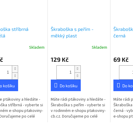
oška stříbrná
Škraboška s peřím -
Škraboška
ělá
měkký plast
černá
Skladem
Skladem
č
129 Kč
69 Kč
o košíku
Do košíku
Do ko
te ptákoviny a hledáte -
Máte rádi ptákoviny a hledáte -
Máte rádi p
ška stříbrná - vyberte si
Škraboška s peřím - vyberte si
Škraboška k
nném e-shopu ptakoviny-
v rodinném e-shopu ptakoviny-
černá - vyb
 Doručujeme po celé
cb.cz. Doručujeme po celé
e-shopu pt
republice. Krásná
České republice. Škraboška s
Doručujem
ška na anděla nebo...
peřím.
republice.