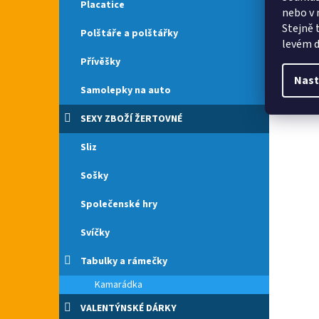
Placatice
nebo v 
Stejně 
Polštáře a polštářky
levém d
Přívěšky
Nast
Samolepky na auto
SEXY ZBOŽÍ ŽERTOVNÉ
Sliz
Sošky
Společenské hry
Svíčky
Tabulky a rámečky
Kamarádka
VALENTÝNSKÉ DÁRKY