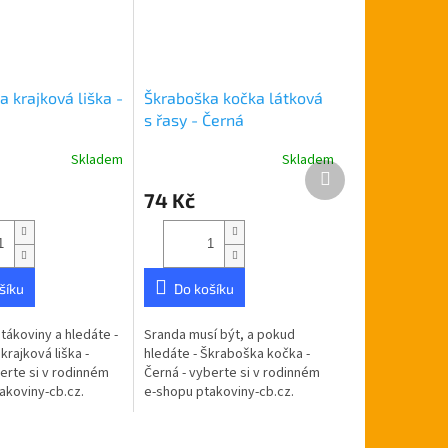
 krajková liška -
Škraboška kočka látková
s řasy - Černá
Skladem
Skladem
Další
produkt
74 Kč
šíku
Do košíku
tákoviny a hledáte -
Sranda musí být, a pokud
rajková liška -
hledáte - Škraboška kočka -
erte si v rodinném
Černá - vyberte si v rodinném
akoviny-cb.cz.
e-shopu ptakoviny-cb.cz.
e po celé České
Doručujeme po celé České
 Škraboška černá
republice. Škraboška kočka v