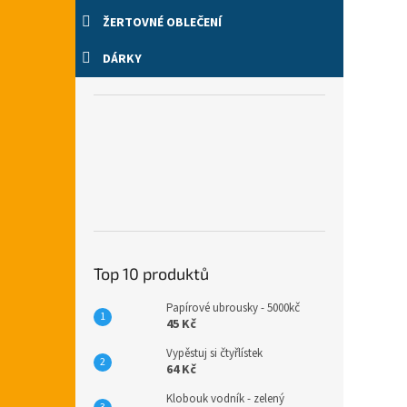
ŽERTOVNÉ OBLEČENÍ
DÁRKY
Top 10 produktů
Papírové ubrousky - 5000kč
45 Kč
Vypěstuj si čtyřlístek
64 Kč
Klobouk vodník - zelený