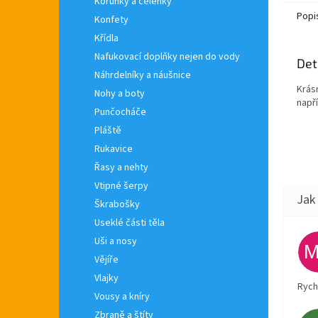
Korunky a čelenky
Popi
Konfety
Křídla
Nafukovací doplňky nejen do vody
Det
Náhrdelníky a náušnice
Krás
Nohy a boty
napří
Punčocháče
Pláště
Rukavice
Řasy a nehty
Vtipné šerpy
Škrabošky
Useklé části těla
Uši a nosy
Vějíře
Vlajky
Rych
Vousy a kníry
Zbraně a štíty