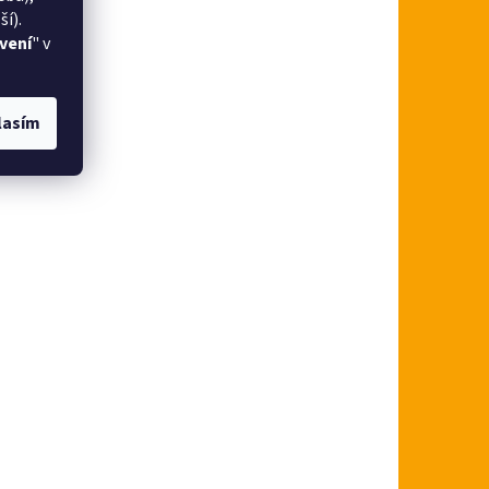
í).
vení
" v
lasím