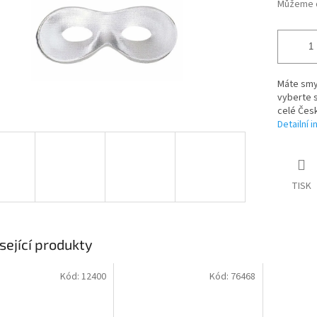
Můžeme d
Máte smys
vyberte 
celé Česk
Detailní 
TISK
sející produkty
Kód:
12400
Kód:
76468