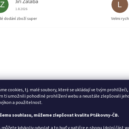
Jiří Zalaba
JZ
L
Hodnocení obchodu je 5 z 5 hvězdiček.
1.8.2026
lé dodání zboží super
Velmi rych
me cookies, tj. malé soubory, které se ukládají ve tvým prohlížeči,
 ti umožnili pohodlné prohlížení webu a neustále zlepšovali jeh
 výkon a použitelnost.
ašemu souhlasu, můžeme zlepšovat kvalitu Ptákovny-ČB.
 můžete kdykoliv odvolat a to buď v patičce e-shopu (dolní část w