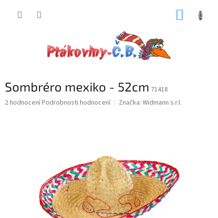
Přejít
NÁKUP
na
obsah
KOŠÍK
Sombréro mexiko - 52cm
71418
Průměrné
2 hodnocení
Podrobnosti hodnocení
Značka:
Widmann s.r.l.
hodnocení
produktu
je
5,0
z
5
hvězdiček.