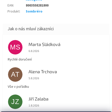
EAN
:
8003558281800
Produkt
:
Sombréro
Marta Sládková
MS
Hodnocení obchodu je 5 z 5 hvězdiček.
6.8.2026
Rychlé doručení
Alena Trchova
AT
Hodnocení obchodu je 5 z 5 hvězdiček.
5.8.2026
Vše v pořádku
Jiří Zalaba
JZ
Hodnocení obchodu je 5 z 5 hvězdiček.
1.8.2026