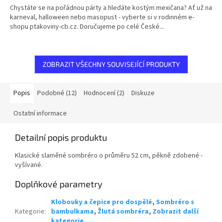
Chystáte se na pořádnou párty a hledáte kostým mexičana? Ať už na
karneval, halloween nebo masopust - vyberte si v rodinném e-
shopu ptakoviny-cb.cz. Doručujeme po celé České...
ZOBRAZIT VŠECHNY SOUVISEJÍCÍ PRODUKTY
Popis
Podobné (12)
Hodnocení (2)
Diskuze
Ostatní informace
Detailní popis produktu
Klasické slaměné sombréro o průměru 52 cm, pěkně zdobené -
vyšívané.
Doplňkové parametry
Klobouky a čepice pro dospělé
,
Sombréro s
Kategorie
:
bambulkama
,
Žlutá sombréra
,
Zobrazit další
kategorie