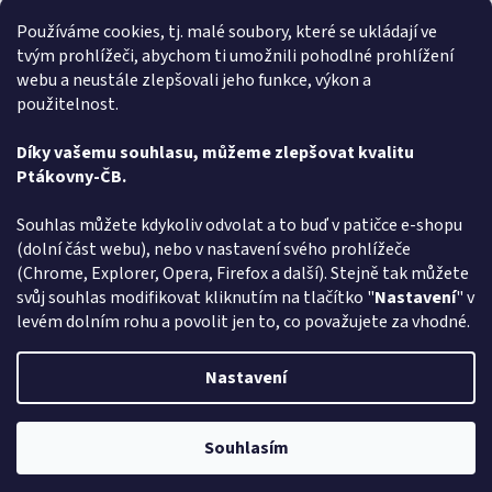
Rychlé dodání zboží super
Používáme cookies, tj. malé soubory, které se ukládají ve
tvým prohlížeči, abychom ti umožnili pohodlné prohlížení
Lída
L
webu a neustále zlepšovali jeho funkce, výkon a
Hodnocení obchodu je 5 z 5 hvězdiček.
31.7.2026
použitelnost.
Velmi rychlé vyřízení objednávky
Díky vašemu souhlasu, můžeme zlepšovat kvalitu
Ptákovny-ČB.
Zobrazit další hodnocení
Z
Souhlas můžete kdykoliv odvolat a to buď v patičce e-shopu
á
(dolní část webu), nebo v nastavení svého prohlížeče
Způsob ověřování recenzí
p
(Chrome, Explorer, Opera, Firefox a další). Stejně tak můžete
a
svůj souhlas modifikovat kliknutím na tlačítko "
Nastavení
" v
t
levém dolním rohu a povolit jen to, co považujete za vhodné.
í
Vytvořil Shoptet
Nastavení
Copyright 2026
Ptákoviny-CB
. Všechna práva vyhrazena.
Upravit
Souhlasím
nastavení cookies
Pozor změna otevírací dob: Po-Čt - od 13:00 do 17:00 Pátek Zavřeno