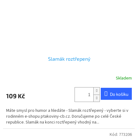
Slamák roztřepený
Skladem
Průměrné
hodnocení
produktu
Do košíku
109 Kč
je
5,0
z
Máte smysl pro humor a hledáte - Slamák roztřepený - vyberte si v
5
rodinném e-shopu ptakoviny-cb.cz. Doručujeme po celé České
hvězdiček.
republice. Slamák na konci roztřepený vhodný na...
Kód:
773206