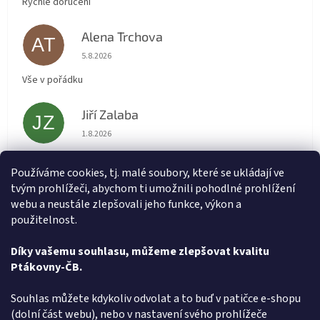
Rychlé doručení
Alena Trchova
AT
Hodnocení obchodu je 5 z 5 hvězdiček.
5.8.2026
Vše v pořádku
Jiří Zalaba
JZ
Hodnocení obchodu je 5 z 5 hvězdiček.
1.8.2026
Rychlé dodání zboží super
Používáme cookies, tj. malé soubory, které se ukládají ve
tvým prohlížeči, abychom ti umožnili pohodlné prohlížení
Lída
L
webu a neustále zlepšovali jeho funkce, výkon a
Hodnocení obchodu je 5 z 5 hvězdiček.
31.7.2026
použitelnost.
Velmi rychlé vyřízení objednávky
Díky vašemu souhlasu, můžeme zlepšovat kvalitu
Ptákovny-ČB.
Zobrazit další hodnocení
Z
Souhlas můžete kdykoliv odvolat a to buď v patičce e-shopu
á
(dolní část webu), nebo v nastavení svého prohlížeče
Způsob ověřování recenzí