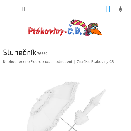
Přejít
NÁKUP
na
obsah
KOŠÍK
Slunečník
76660
Průměrné
Neohodnoceno
Podrobnosti hodnocení
Značka:
Ptákoviny CB
hodnocení
produktu
je
0,0
z
5
hvězdiček.