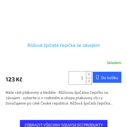
Růžová špičatá čepička se závojem
Skladem
Do košíku
123 Kč
Máte rádi ptákoviny a hledáte - Růžovou špičatou čepičku se
závojem - vyberte si v rodinném e-shopu ptakoviny-cb.cz.
Doručujeme po celé České republice. Růžová špičatá čepička...
ZOBRAZIT VŠECHNY SOUVISEJÍCÍ PRODUKTY