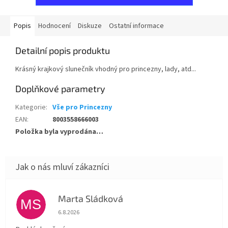
Popis
Hodnocení
Diskuze
Ostatní informace
Detailní popis produktu
Krásný krajkový slunečník vhodný pro princezny, lady, atd...
Doplňkové parametry
Kategorie
:
Vše pro Princezny
EAN
:
8003558666003
Položka byla vyprodána…
Marta Sládková
MS
Hodnocení obchodu je 5 z 5 hvězdiček.
6.8.2026