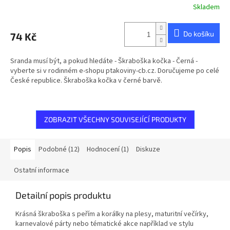
Skladem
Do košíku
74 Kč
Sranda musí být, a pokud hledáte - Škraboška kočka - Černá -
vyberte si v rodinném e-shopu ptakoviny-cb.cz. Doručujeme po celé
České republice. Škraboška kočka v černé barvě.
ZOBRAZIT VŠECHNY SOUVISEJÍCÍ PRODUKTY
Popis
Podobné (12)
Hodnocení (1)
Diskuze
Ostatní informace
Detailní popis produktu
Krásná škraboška s peřím a korálky na plesy, maturitní večírky,
karnevalové párty nebo tématické akce například ve stylu