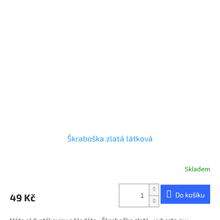
Škraboška zlatá látková
Skladem
Do košíku
49 Kč