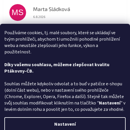
Marta Sládková
MS
Hodnocení obchodu je 5 z 5 hvězdiček.
6.8.2026
Rychlé doručení
Používáme cookies, tj. malé soubory, které se ukládají ve
tvým prohlížeči, abychom ti umožnili pohodlné prohlížení
Alena Trchova
AT
webu a neustále zlepšovali jeho funkce, výkon a
Hodnocení obchodu je 5 z 5 hvězdiček.
5.8.2026
použitelnost.
Vše v pořádku
Díky vašemu souhlasu, můžeme zlepšovat kvalitu
Ptákovny-ČB.
Zobrazit další hodnocení
Z
Souhlas můžete kdykoliv odvolat a to buď v patičce e-shopu
á
(dolní část webu), nebo v nastavení svého prohlížeče
Způsob ověřování recenzí
p
(Chrome, Explorer, Opera, Firefox a další). Stejně tak můžete
a
svůj souhlas modifikovat kliknutím na tlačítko "
Nastavení
" v
t
levém dolním rohu a povolit jen to, co považujete za vhodné.
í
Vytvořil Shoptet
Nastavení