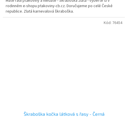
Máte rádi ptákoviny a hledáte - Škraboška zlatá - vyberte si v
rodinném e-shopu ptakoviny-cb.cz. Doručujeme po celé České
republice. Zlatá karnevalová škraboška.
Kód:
76454
Škraboška kočka látková s řasy - Černá