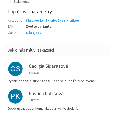
Benátská noc.
Doplňkové parametry
Kategorie
:
Škrabošky
,
Škrabošky s krajkou
EAN
:
Zvolte variantu
Vlastnosti
:
S krajkou
Georgia Siderasová
GS
Hodnocení obchodu je 5 z 5 hvězdiček.
8.8.2026
Rychlé dodání a super zboží. Snad se bude líbit i oslavenci.
Pavlina Kubišová
PK
Hodnocení obchodu je 5 z 5 hvězdiček.
8.8.2026
Doporučuji, super komunikace a rychlé dodání.