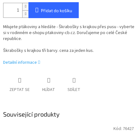
Přidat do košíku
Milujete ptákoviny a hledáte - Škrabošky s krajkou přes pusu - vyberte
si v rodinném e-shopu ptakoviny-cb.cz. Doručujeme po celé České
republice.
Škrabošky s krajkou tři barvy. cena za jeden kus.
Detailní informace
ZEPTAT SE
HLÍDAT
SDÍLET
Související produkty
Kód:
76427