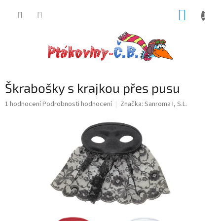
Přejít
NÁKUP
na
obsah
KOŠÍK
Škrabošky s krajkou přes pusu
Průměrné
1 hodnocení
Podrobnosti hodnocení
Značka:
Sanroma I, S.L.
hodnocení
produktu
je
5,0
z
5
hvězdiček.