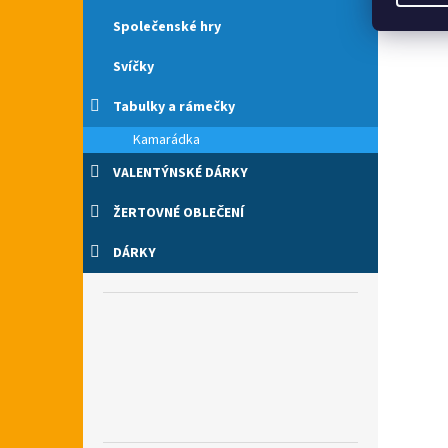
Společenské hry
Svíčky
Tabulky a rámečky
Kamarádka
VALENTÝNSKÉ DÁRKY
ŽERTOVNÉ OBLEČENÍ
DÁRKY