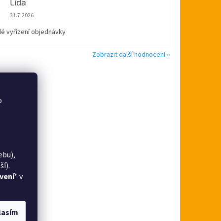
Lída
Hodnocení obchodu je 5 z 5 hvězdiček.
31.7.2026
lé vyřízení objednávky
Zobrazit další hodnocení
o
ebu),
í).
vení
" v
lasím