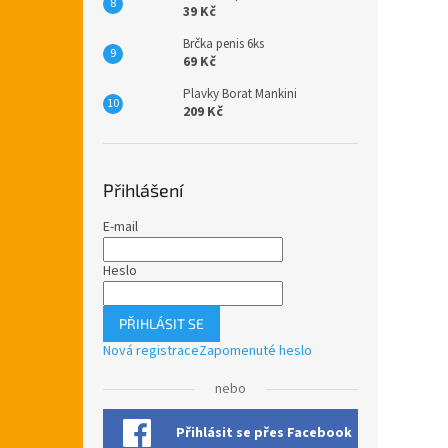
39 Kč
Brčka penis 6ks
69 Kč
Plavky Borat Mankini
209 Kč
Přihlášení
E-mail
Heslo
PŘIHLÁSIT SE
Nová registrace
Zapomenuté heslo
nebo
Přihlásit se přes Facebook