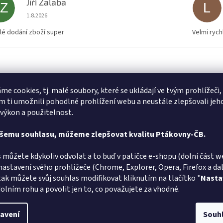
Jiří Zalaba
JZ
L
Hodnocení obchodu je 5 z 5 hvězdiček.
1.8.2026
lé dodání zboží super
Velmi rych
me cookies, tj. malé soubory, které se ukládají ve tvým prohlížeči,
 ti umožnili pohodlné prohlížení webu a neustále zlepšovali jeh
 výkon a použitelnost.
ašemu souhlasu, můžeme zlepšovat kvalitu Ptákovny-ČB.
 můžete kdykoliv odvolat a to buď v patičce e-shopu (dolní část w
nastavení svého prohlížeče (Chrome, Explorer, Opera, Firefox a dalš
tak můžete svůj souhlas modifikovat kliknutím na tlačítko "
Nasta
olním rohu a povolit jen to, co považujete za vhodné.
avení
Souh