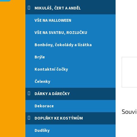
n
e
MIKULÁŠ, ČERT A ANDĚL
l
VŠE NA HALLOWEEN
VŠE NA SVATBU, ROZLUČKU
Bonbóny, čokolády a lízátka
Brýle
Kontaktní čočky
Čelenky
DÁRKY A DÁREČKY
Dekorace
Souvi
DOPLŇKY KE KOSTÝMŮM
Dudlíky