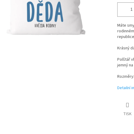
Máte smys
rodinném
republice
Krásný d
Polštář v
jemný na
Rozměry:
Detailní 
TISK