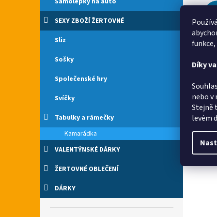
Samolepky na auto
SEXY ZBOŽÍ ŽERTOVNÉ
Používá
abychom
Dopo
Sliz
funkce,
Sošky
Díky v
Společenské hry
Souhlas
Vše 
nebo v 
Svíčky
Stejně 
levém d
Tabulky a rámečky
Kamarádka
Nast
VALENTÝNSKÉ DÁRKY
ŽERTOVNÉ OBLEČENÍ
DÁRKY