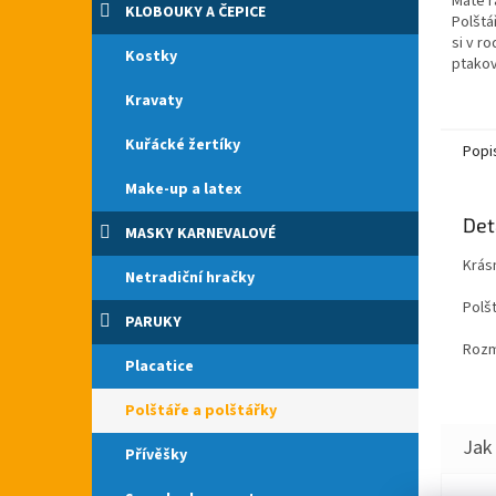
Máte r
KLOBOUKY A ČEPICE
Polštá
si v r
Kostky
ptakov
po cel
Kravaty
Krásný
svátku.
Kuřácké žertíky
Popi
Make-up a latex
Det
MASKY KARNEVALOVÉ
Krás
Netradiční hračky
Polš
PARUKY
Rozm
Placatice
Polštáře a polštářky
Přívěšky