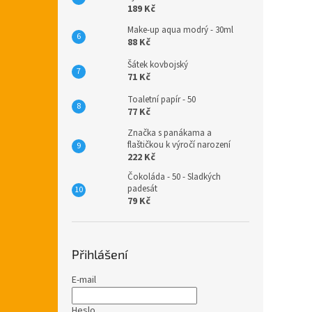
189 Kč
Make-up aqua modrý - 30ml
88 Kč
Šátek kovbojský
71 Kč
Toaletní papír - 50
77 Kč
Značka s panákama a
flaštičkou k výročí narození
222 Kč
Čokoláda - 50 - Sladkých
padesát
79 Kč
Přihlášení
E-mail
Heslo