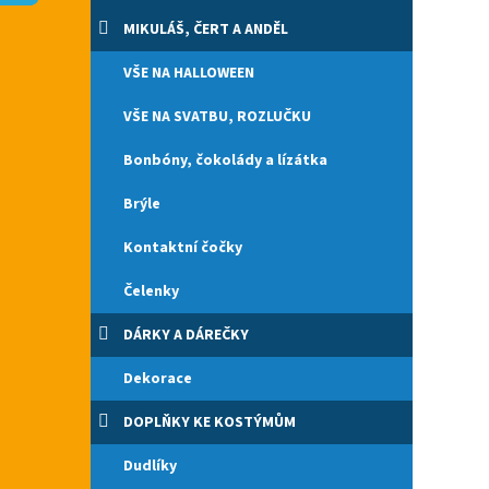
n
e
MIKULÁŠ, ČERT A ANDĚL
l
VŠE NA HALLOWEEN
VŠE NA SVATBU, ROZLUČKU
Bonbóny, čokolády a lízátka
Brýle
Kontaktní čočky
Čelenky
DÁRKY A DÁREČKY
Dekorace
DOPLŇKY KE KOSTÝMŮM
Dudlíky