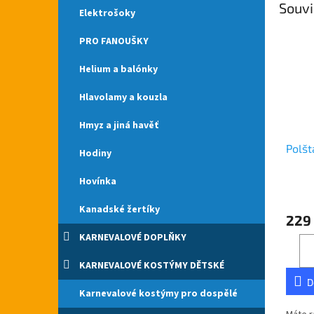
Souvi
Elektrošoky
PRO FANOUŠKY
Helium a balónky
Hlavolamy a kouzla
Hmyz a jiná havěť
Polšt
Hodiny
Hovínka
Kanadské žertíky
229
KARNEVALOVÉ DOPLŇKY
KARNEVALOVÉ KOSTÝMY DĚTSKÉ
D
Karnevalové kostýmy pro dospělé