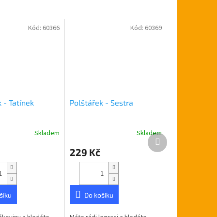
Kód:
60366
Kód:
60369
 - Tatínek
Polštářek - Sestra
Skladem
Skladem
Další
produkt
229 Kč
šíku
Do košíku