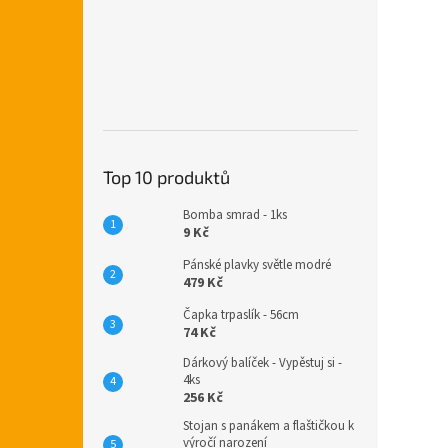
Top 10 produktů
Bomba smrad - 1ks
9 Kč
Pánské plavky světle modré
479 Kč
Čapka trpaslík - 56cm
74 Kč
Dárkový balíček - Vypěstuj si -
4ks
256 Kč
Stojan s panákem a flaštičkou k
výročí narození