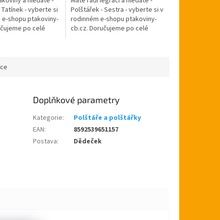
ákoviny a hledáte -
Máte rádi legraci a hledáte -
 Tatínek - vyberte si
Polštářek - Sestra - vyberte si v
 e-shopu ptakoviny-
rodinném e-shopu ptakoviny-
učujeme po celé
cb.cz. Doručujeme po celé
blice. Krásný dárek
České republice. Krásný dárek
nám, svátku nebo...
k narozeninám, svátku...
ace
Doplňkové parametry
Kategorie
:
Polštáře a polštářky
EAN
:
8592539651157
Postava
:
Dědeček