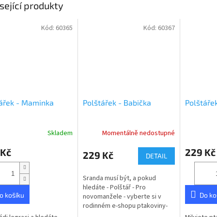
sející produkty
Kód:
60365
Kód:
60367
ářek - Maminka
Polštářek - Babička
Polštářek
Skladem
Momentálně nedostupné
 Kč
229 Kč
229 Kč
DETAIL
Sranda musí být, a pokud
hledáte - Polštář - Pro
o košíku
Do ko
novomanžele - vyberte si v
rodinném e-shopu ptakoviny-
cb.cz. Doručujeme po celé