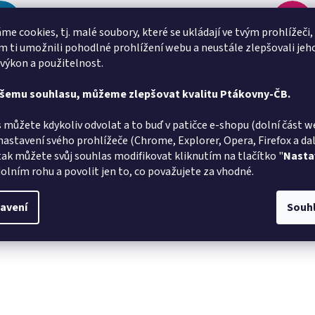
Pavlina Kubišová
PK
MS
Hodnocení obchodu je 5 z 5 hvězdiček.
me cookies, tj. malé soubory, které se ukládají ve tvým prohlížeči,
8.8.2026
 ti umožnili pohodlné prohlížení webu a neustále zlepšovali jeh
ručuji, super komunikace a rychlé dodání.
Rychlé do
 výkon a použitelnost.
Alena Trchova
ašemu souhlasu, můžeme zlepšovat kvalitu Ptákovny-ČB.
AT
JZ
Hodnocení obchodu je 5 z 5 hvězdiček.
5.8.2026
 můžete kdykoliv odvolat a to buď v patičce e-shopu (dolní část w
v pořádku
Rychlé do
nastavení svého prohlížeče (Chrome, Explorer, Opera, Firefox a dalš
tak můžete svůj souhlas modifikovat kliknutím na tlačítko "
Nasta
olním rohu a povolit jen to, co považujete za vhodné.
avení
Souh