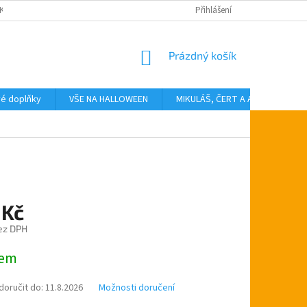
KTY
Přihlášení
NÁKUPNÍ
Prázdný košík
KOŠÍK
vé doplňky
VŠE NA HALLOWEEN
MIKULÁŠ, ČERT A ANDĚL
T
 Kč
ez DPH
dem
oručit do:
11.8.2026
Možnosti doručení