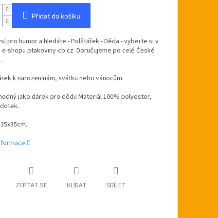
Přidat do košíku
l pro humor a hledáte - Polštářek - Děda - vyberte si v
 e-shopu ptakoviny-cb.cz. Doručujeme po celé České
.
árek k narozeninám, svátku nebo vánocům.
hodný jako dárek pro dědu Materiál 100% polyester,
 dotek.
35x35cm.
informace
ZEPTAT SE
HLÍDAT
SDÍLET