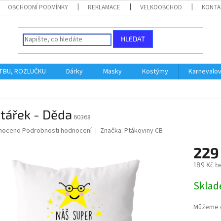
OBCHODNÍ PODMÍNKY
REKLAMACE
VELKOOBCHOD
KONTA
HLEDAT
ATBU, ROZLUČKU
Dárky
Masky
Kostýmy
Karnevalo
tářek - Děda
60368
né
noceno
Podrobnosti hodnocení
Značka:
Ptákoviny CB
ní
229
u
189 Kč b
Měrná
Skla
cena:
ek.
Můžeme d