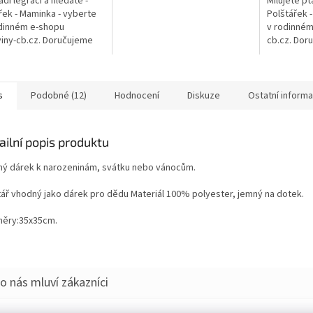
ádi legraci a hledáte -
Milujete pt
České republice. Krásný dárek
řek - Maminka - vyberte
Polštářek -
k narozeninám,...
odinném e-shopu
v rodinném
iny-cb.cz. Doručujeme
cb.cz. Dor
é České republice.
České repu
 dárek k narozeninám,
k narozeni
..
s
Podobné (12)
Hodnocení
Diskuze
Ostatní inform
ailní popis produktu
ný dárek k narozeninám, svátku nebo vánocům.
tář vhodný jako dárek pro dědu Materiál 100% polyester, jemný na dotek.
ěry:35x35cm.