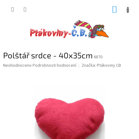
Přejít
NÁKUP
na
obsah
KOŠÍK
Polštář srdce - 40x35cm
6870
Průměrné
Neohodnoceno
Podrobnosti hodnocení
Značka:
Ptákoviny CB
hodnocení
produktu
je
0,0
z
5
hvězdiček.