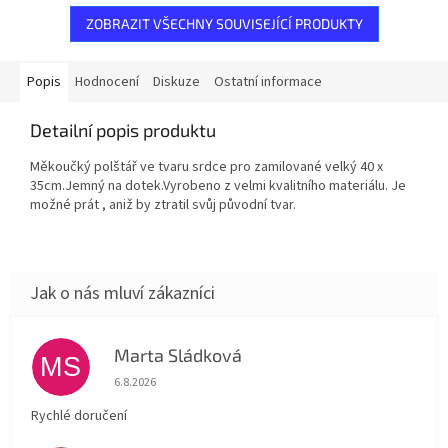
ZOBRAZIT VŠECHNY SOUVISEJÍCÍ PRODUKTY
Popis
Hodnocení
Diskuze
Ostatní informace
Detailní popis produktu
Měkoučký polštář ve tvaru srdce pro zamilované velký 40 x
35cm.Jemný na dotek.Vyrobeno z velmi kvalitního materiálu. Je
možné prát , aniž by ztratil svůj původní tvar.
Marta Sládková
MS
Hodnocení obchodu je 5 z 5 hvězdiček.
6.8.2026
Rychlé doručení