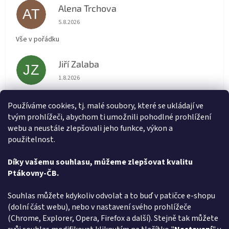
Alena Trchova
AT
Hodnocení obchodu je 5 z 5 hvězdiček.
5.8.2026
Vše v pořádku
Jiří Zalaba
JZ
Hodnocení obchodu je 5 z 5 hvězdiček.
1.8.2026
Rychlé dodání zboží super
Používáme cookies, tj. malé soubory, které se ukládají ve
tvým prohlížeči, abychom ti umožnili pohodlné prohlížení
Lída
L
webu a neustále zlepšovali jeho funkce, výkon a
Hodnocení obchodu je 5 z 5 hvězdiček.
31.7.2026
použitelnost.
Velmi rychlé vyřízení objednávky
Díky vašemu souhlasu, můžeme zlepšovat kvalitu
Ptákovny-ČB.
Zobrazit další hodnocení
Z
Souhlas můžete kdykoliv odvolat a to buď v patičce e-shopu
á
(dolní část webu), nebo v nastavení svého prohlížeče
Způsob ověřování recenzí
p
(Chrome, Explorer, Opera, Firefox a další). Stejně tak můžete
a