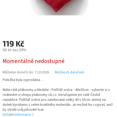
119 Kč
98 Kč bez DPH
Měrná
Momentálně nedostupné
cena:
Můžeme doručit do:
7.10.2026
Možnosti doručení
Položka byla vyprodána…
Máte rádi ptákoviny a hledáte - Polštář srdce - 40x35cm - vyberte si v
rodinném e-shopu ptakoviny-cb.cz. Doručujeme po celé České
republice. Polštář srdce pro zamilované velký 40 x 35cm.Jemný na
dotek.Vyrobeno z velmi kvalitního materiálu. Je možné ho i vyprat, aniž
by ztratil svůj původní tvar.
Detailní informace