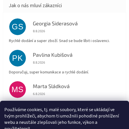
Georgia Siderasová
GS
Hodnocení obchodu je 5 z 5 hvězdiček.
8.8.2026
Rychlé dodání a super zboží. Snad se bude líbit i oslavenci.
Pavlina Kubišová
PK
Hodnocení obchodu je 5 z 5 hvězdiček.
8.8.2026
Doporučuji, super komunikace a rychlé dodání.
Marta Sládková
MS
Hodnocení obchodu je 5 z 5 hvězdiček.
6.8.2026
Rychlé doručení
Používáme cookies, tj. malé soubory, které se ukládají ve
tvým prohlížeči, abychom ti umožnili pohodlné prohlížení
Alena Trchova
AT
webu a neustále zlepšovali jeho funkce, výkon a
Hodnocení obchodu je 5 z 5 hvězdiček.
5.8.2026
použitelnost.