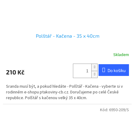
Polštář - Kačena - 35 x 40cm
Skladem
Průměrné
hodnocení
produktu
Do košíku
210 Kč
je
5,0
z
Sranda musí být, a pokud hledáte - Polštář - Kačena - vyberte si v
5
rodinném e-shopu ptakoviny-cb.cz. Doručujeme po celé České
hvězdiček.
republice. Polštář s kačenou velký 35 x 40cm.
Kód:
6950-209/S