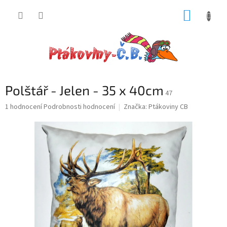
Přejít
NÁKUP
na
obsah
KOŠÍK
Polštář - Jelen - 35 x 40cm
47
Průměrné
1 hodnocení
Podrobnosti hodnocení
Značka:
Ptákoviny CB
hodnocení
produktu
je
5,0
z
5
hvězdiček.