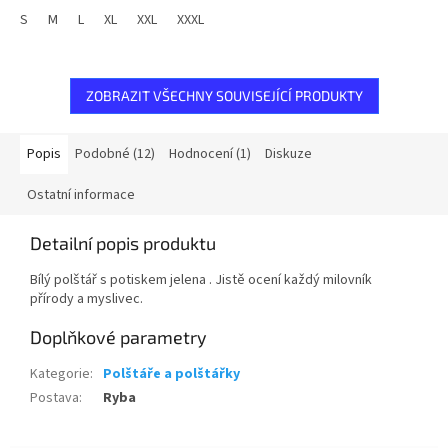
S
M
L
XL
XXL
XXXL
ZOBRAZIT VŠECHNY SOUVISEJÍCÍ PRODUKTY
Popis
Podobné (12)
Hodnocení (1)
Diskuze
Ostatní informace
Detailní popis produktu
Bílý polštář s potiskem jelena . Jistě ocení každý milovník
přírody a myslivec.
Doplňkové parametry
Kategorie
:
Polštáře a polštářky
Postava
:
Ryba