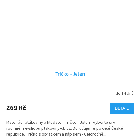
Tričko - Jelen
do 14 dnů
269 Kč
DETAIL
Máte rádi ptákoviny a hledáte - Tričko - Jelen - vyberte si v
rodinném e-shopu ptakoviny-cb.cz. Doručujeme po celé České
republice. Tričko s obrázkem a nápisem - Celoročně...