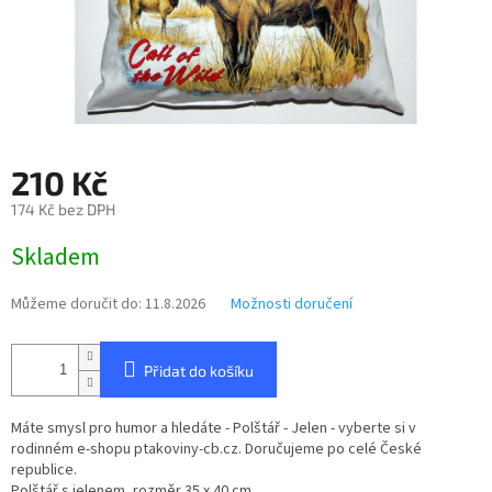
210 Kč
174 Kč bez DPH
Měrná
Skladem
cena:
Můžeme doručit do:
11.8.2026
Možnosti doručení
Přidat do košíku
Máte smysl pro humor a hledáte - Polštář - Jelen - vyberte si v
rodinném e-shopu ptakoviny-cb.cz. Doručujeme po celé České
republice.
Polštář s jelenem, rozměr 35 x 40 cm.