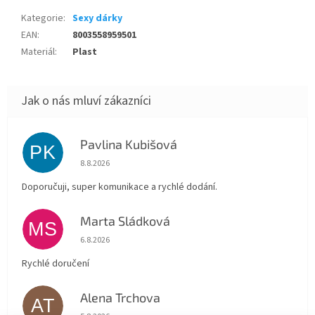
Kategorie
:
Sexy dárky
EAN
:
8003558959501
Materiál
:
Plast
Pavlina Kubišová
PK
Hodnocení obchodu je 5 z 5 hvězdiček.
8.8.2026
Doporučuji, super komunikace a rychlé dodání.
Marta Sládková
MS
Hodnocení obchodu je 5 z 5 hvězdiček.
6.8.2026
Rychlé doručení
Alena Trchova
AT
Hodnocení obchodu je 5 z 5 hvězdiček.