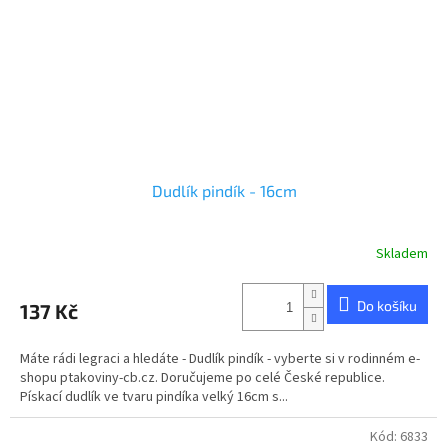
Dudlík pindík - 16cm
Skladem
Do košíku
137 Kč
Máte rádi legraci a hledáte - Dudlík pindík - vyberte si v rodinném e-
shopu ptakoviny-cb.cz. Doručujeme po celé České republice.
Pískací dudlík ve tvaru pindíka velký 16cm s...
Kód:
6833