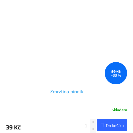
59 Kč
–33 %
Zmrzlina pindík
Skladem
Do košíku
39 Kč