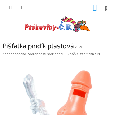
Přejít
NÁKUP
na
obsah
KOŠÍK
Píšťalka pindík plastová
79595
Průměrné
Neohodnoceno
Podrobnosti hodnocení
Značka:
Widmann s.r.l.
hodnocení
produktu
je
0,0
z
5
hvězdiček.