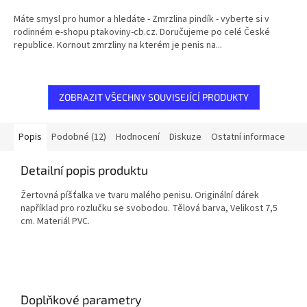
Máte smysl pro humor a hledáte - Zmrzlina pindík - vyberte si v
rodinném e-shopu ptakoviny-cb.cz. Doručujeme po celé České
republice. Kornout zmrzliny na kterém je penis na...
ZOBRAZIT VŠECHNY SOUVISEJÍCÍ PRODUKTY
Popis
Podobné (12)
Hodnocení
Diskuze
Ostatní informace
Detailní popis produktu
Žertovná píšťalka ve tvaru malého penisu. Originální dárek
například pro rozlučku se svobodou. Tělová barva, Velikost 7,5
cm. Materiál PVC.
Doplňkové parametry