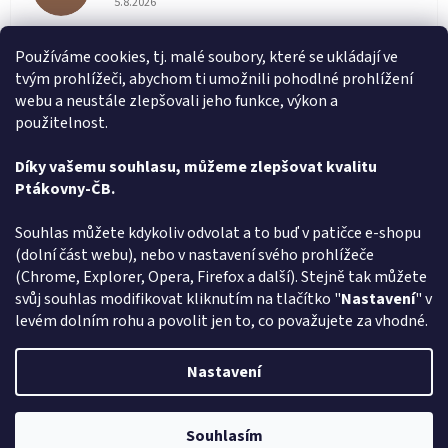
5.8.2026
Vše v pořádku
Používáme cookies, tj. malé soubory, které se ukládají ve
tvým prohlížeči, abychom ti umožnili pohodlné prohlížení
Jiří Zalaba
JZ
webu a neustále zlepšovali jeho funkce, výkon a
Hodnocení obchodu je 5 z 5 hvězdiček.
1.8.2026
použitelnost.
Rychlé dodání zboží super
Díky vašemu souhlasu, můžeme zlepšovat kvalitu
Ptákovny-ČB.
Zobrazit další hodnocení
Z
Souhlas můžete kdykoliv odvolat a to buď v patičce e-shopu
á
(dolní část webu), nebo v nastavení svého prohlížeče
Způsob ověřování recenzí
p
(Chrome, Explorer, Opera, Firefox a další). Stejně tak můžete
a
svůj souhlas modifikovat kliknutím na tlačítko "
Nastavení
" v
t
levém dolním rohu a povolit jen to, co považujete za vhodné.
í
Vytvořil Shoptet
Nastavení
Copyright 2026
Ptákoviny-CB
. Všechna práva vyhrazena.
Upravit
Souhlasím
nastavení cookies