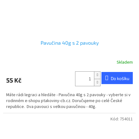
Pavučina 40g s 2 pavouky
Skladem
Do košíku
55 Kč
Máte rádi legraci a hledáte - Pavučina 40g s 2 pavouky - vyberte si v
rodinném e-shopu ptakoviny-cb.cz. Doručujeme po celé České
republice. Dva pavouci s velkou pavučinou - 40g.
Kód:
754011