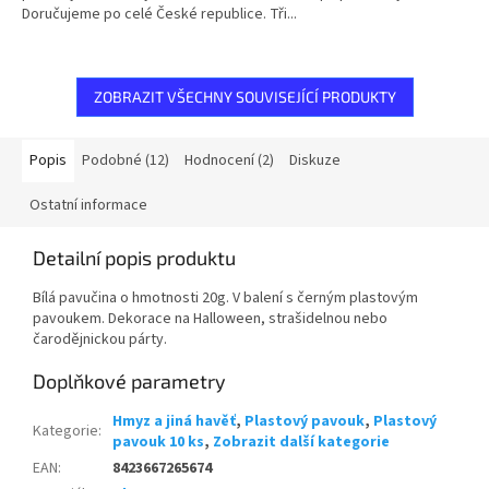
Doručujeme po celé České republice. Tři...
ZOBRAZIT VŠECHNY SOUVISEJÍCÍ PRODUKTY
Popis
Podobné (12)
Hodnocení (2)
Diskuze
Ostatní informace
Detailní popis produktu
Bílá pavučina o hmotnosti 20g. V balení s černým plastovým
pavoukem. Dekorace na Halloween, strašidelnou nebo
čarodějnickou párty.
Doplňkové parametry
Hmyz a jiná havěť
,
Plastový pavouk
,
Plastový
Kategorie
:
pavouk 10 ks
,
Zobrazit další kategorie
EAN
:
8423667265674