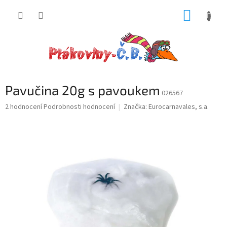
Přejít
NÁKUP
na
obsah
KOŠÍK
Pavučina 20g s pavoukem
026567
Průměrné
2 hodnocení
Podrobnosti hodnocení
Značka:
Eurocarnavales, s.a.
hodnocení
produktu
je
4,0
z
5
hvězdiček.