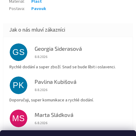
Materiál
:
Plast
Postava
:
Pavouk
Georgia Siderasová
GS
Hodnocení obchodu je 5 z 5 hvězdiček.
8.8.2026
Rychlé dodání a super zboží. Snad se bude líbit i oslavenci.
Pavlina Kubišová
PK
Hodnocení obchodu je 5 z 5 hvězdiček.
8.8.2026
Doporučuji, super komunikace a rychlé dodání.
Marta Sládková
MS
Hodnocení obchodu je 5 z 5 hvězdiček.
6.8.2026
Rychlé doručení