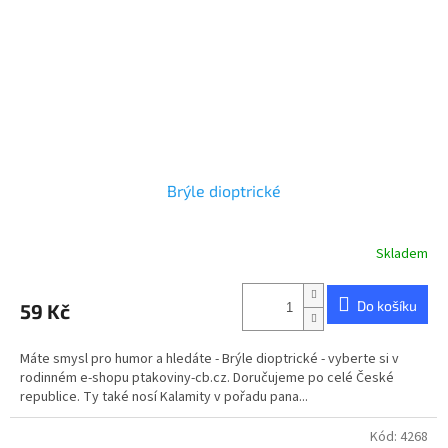
Brýle dioptrické
Skladem
Průměrné
hodnocení
produktu
Do košíku
59 Kč
je
5,0
z
Máte smysl pro humor a hledáte - Brýle dioptrické - vyberte si v
5
rodinném e-shopu ptakoviny-cb.cz. Doručujeme po celé České
hvězdiček.
republice. Ty také nosí Kalamity v pořadu pana...
Kód:
4268