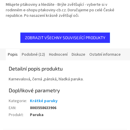
3,0
Milujete ptákoviny a hledáte - Brýle zvětšující - vyberte si v
z
rodinném e-shopu ptakoviny-cb.cz. Doručujeme po celé České
5
republice. Po nasazení krásně zvětšují oči.
hvězdiček.
ZOBRAZIT VŠECHNY SOUVISEJÍCÍ PRODUKTY
Popis
Podobné (12)
Hodnocení
Diskuze
Ostatní informace
Detailní popis produktu
Karnevalová, černá ,pánská, hladká paruka.
Doplňkové parametry
Kategorie
:
Krátké paruky
EAN
:
8003558633906
Produkt
:
Paruka