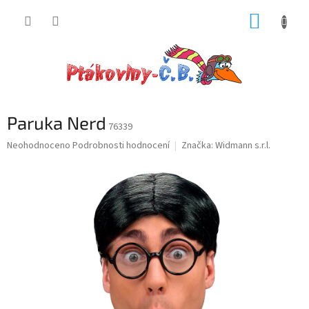
Přejít
NÁKUP
na
obsah
KOŠÍK
Paruka Nerd
76339
Průměrné
Neohodnoceno
Podrobnosti hodnocení
Značka:
Widmann s.r.l.
hodnocení
produktu
je
0,0
z
5
hvězdiček.