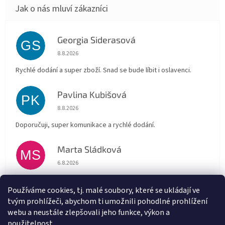
Georgia Siderasová
GS
Hodnocení obchodu je 5 z 5 hvězdiček.
8.8.2026
Rychlé dodání a super zboží. Snad se bude líbit i oslavenci.
Pavlina Kubišová
PK
Hodnocení obchodu je 5 z 5 hvězdiček.
8.8.2026
Doporučuji, super komunikace a rychlé dodání.
Marta Sládková
MS
Hodnocení obchodu je 5 z 5 hvězdiček.
6.8.2026
Rychlé doručení
Používáme cookies, tj. malé soubory, které se ukládají ve
tvým prohlížeči, abychom ti umožnili pohodlné prohlížení
Alena Trchova
AT
webu a neustále zlepšovali jeho funkce, výkon a
Hodnocení obchodu je 5 z 5 hvězdiček.
5.8.2026
použitelnost.