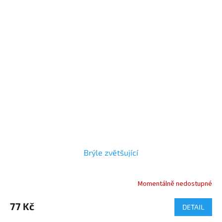
Brýle zvětšující
Momentálně nedostupné
Průměrné
hodnocení
produktu
77 Kč
DETAIL
je