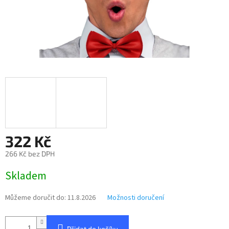
322 Kč
266 Kč bez DPH
Měrná
Skladem
cena:
Můžeme doručit do:
11.8.2026
Možnosti doručení
Přidat do košíku