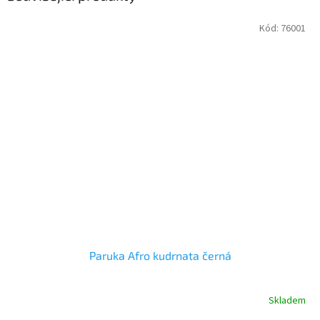
Kód:
76001
Paruka Afro kudrnata černá
Skladem
Průměrné
hodnocení