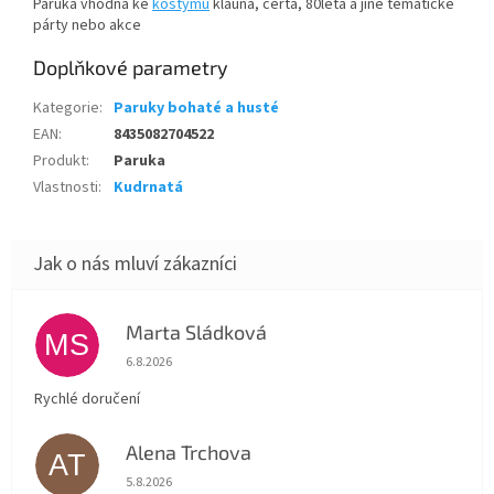
Paruka vhodná ke
kostýmu
klauna, čerta, 80léta a jiné tématické
párty nebo akce
Doplňkové parametry
Kategorie
:
Paruky bohaté a husté
EAN
:
8435082704522
Produkt
:
Paruka
Vlastnosti
:
Kudrnatá
Marta Sládková
MS
Hodnocení obchodu je 5 z 5 hvězdiček.
6.8.2026
Rychlé doručení
Alena Trchova
AT
Hodnocení obchodu je 5 z 5 hvězdiček.
5.8.2026