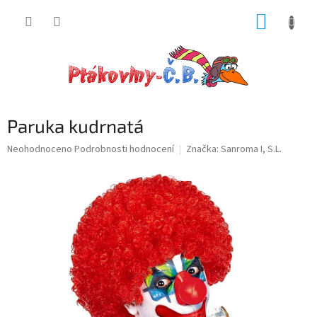
Přejít
NÁKUP
na
obsah
KOŠÍK
Paruka kudrnatá
Průměrné
Neohodnoceno
Podrobnosti hodnocení
Značka:
Sanroma I, S.L.
hodnocení
produktu
je
0,0
z
5
hvězdiček.