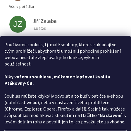
Vše v pořádku
Jiří Zalaba
JZ
Hodnocení obchodu je 5 z 5 hvězdiček.
1.8.2026
Rychlé dodání zboží super
Používáme cookies, tj. malé soubory, které se ukládají ve
tvým prohlížeči, abychom ti umožnili pohodlné prohlížení
Lída
L
webu a neustále zlepšovali jeho funkce, výkon a
Hodnocení obchodu je 5 z 5 hvězdiček.
31.7.2026
použitelnost.
Velmi rychlé vyřízení objednávky
Díky vašemu souhlasu, můžeme zlepšovat kvalitu
Ptákovny-ČB.
Zobrazit další hodnocení
Z
Souhlas můžete kdykoliv odvolat a to buď v patičce e-shopu
á
(dolní část webu), nebo v nastavení svého prohlížeče
Způsob ověřování recenzí
p
(Chrome, Explorer, Opera, Firefox a další). Stejně tak můžete
a
svůj souhlas modifikovat kliknutím na tlačítko "
Nastavení
" v
t
levém dolním rohu a povolit jen to, co považujete za vhodné.
í