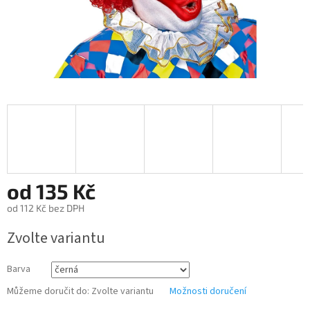
od
135 Kč
od
112 Kč
bez DPH
Měrná
Zvolte variantu
cena:
Barva
Můžeme doručit do:
Zvolte variantu
Možnosti doručení