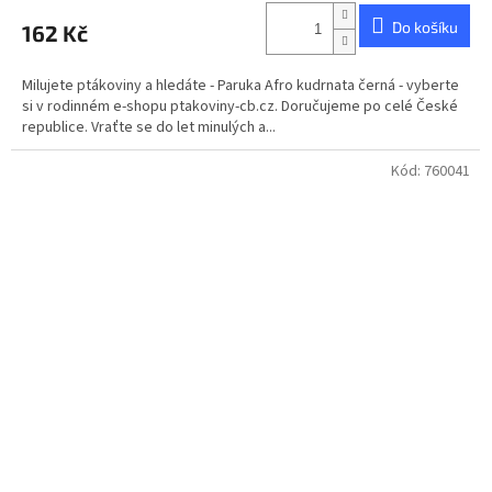
produktu
Do košíku
162 Kč
je
4,9
z
Milujete ptákoviny a hledáte - Paruka Afro kudrnata černá - vyberte
5
si v rodinném e-shopu ptakoviny-cb.cz. Doručujeme po celé České
hvězdiček.
republice. Vraťte se do let minulých a...
Kód:
760041