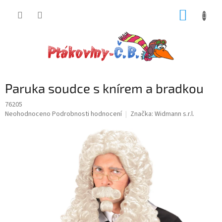
Přejít
NÁKUP
na
obsah
KOŠÍK
Paruka soudce s knírem a bradkou
76205
Průměrné
Neohodnoceno
Podrobnosti hodnocení
Značka:
Widmann s.r.l.
hodnocení
produktu
je
0,0
z
5
hvězdiček.