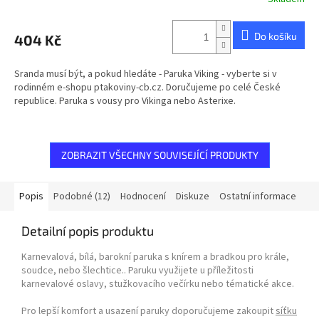
Do košíku
404 Kč
Sranda musí být, a pokud hledáte - Paruka Viking - vyberte si v
rodinném e-shopu ptakoviny-cb.cz. Doručujeme po celé České
republice. Paruka s vousy pro Vikinga nebo Asterixe.
ZOBRAZIT VŠECHNY SOUVISEJÍCÍ PRODUKTY
Popis
Podobné (12)
Hodnocení
Diskuze
Ostatní informace
Detailní popis produktu
Karnevalová, bílá, barokní paruka s knírem a bradkou pro krále,
soudce, nebo šlechtice.. Paruku využijete u příležitosti
karnevalové oslavy, stužkovacího večírku nebo tématické akce.
Pro lepší komfort a usazení paruky doporučujeme zakoupit
síťku