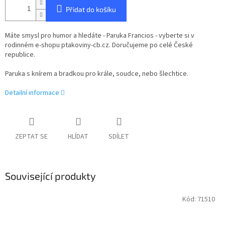
Přidat do košíku
Máte smysl pro humor a hledáte - Paruka Francios - vyberte si v
rodinném e-shopu ptakoviny-cb.cz. Doručujeme po celé České
republice.
Paruka s knírem a bradkou pro krále, soudce, nebo šlechtice.
Detailní informace
ZEPTAT SE
HLÍDAT
SDÍLET
Související produkty
Kód:
71510