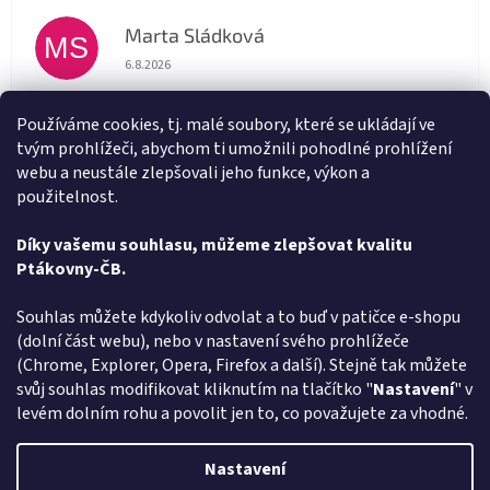
Marta Sládková
MS
Hodnocení obchodu je 5 z 5 hvězdiček.
6.8.2026
Rychlé doručení
Používáme cookies, tj. malé soubory, které se ukládají ve
tvým prohlížeči, abychom ti umožnili pohodlné prohlížení
Alena Trchova
AT
webu a neustále zlepšovali jeho funkce, výkon a
Hodnocení obchodu je 5 z 5 hvězdiček.
5.8.2026
použitelnost.
Vše v pořádku
Díky vašemu souhlasu, můžeme zlepšovat kvalitu
Ptákovny-ČB.
Zobrazit další hodnocení
Z
Souhlas můžete kdykoliv odvolat a to buď v patičce e-shopu
á
(dolní část webu), nebo v nastavení svého prohlížeče
Způsob ověřování recenzí
p
(Chrome, Explorer, Opera, Firefox a další). Stejně tak můžete
a
svůj souhlas modifikovat kliknutím na tlačítko "
Nastavení
" v
t
levém dolním rohu a povolit jen to, co považujete za vhodné.
í
Vytvořil Shoptet
Nastavení