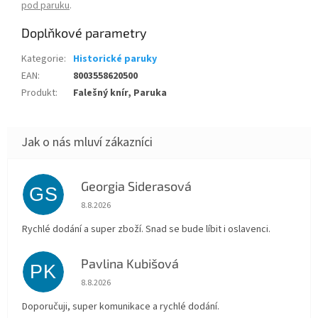
pod paruku
.
Doplňkové parametry
Kategorie
:
Historické paruky
EAN
:
8003558620500
Produkt
:
Falešný knír, Paruka
Georgia Siderasová
GS
Hodnocení obchodu je 5 z 5 hvězdiček.
8.8.2026
Rychlé dodání a super zboží. Snad se bude líbit i oslavenci.
Pavlina Kubišová
PK
Hodnocení obchodu je 5 z 5 hvězdiček.
8.8.2026
Doporučuji, super komunikace a rychlé dodání.