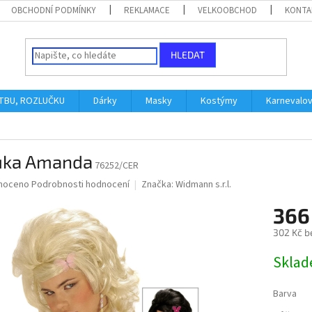
OBCHODNÍ PODMÍNKY
REKLAMACE
VELKOOBCHOD
KONTA
HLEDAT
ATBU, ROZLUČKU
Dárky
Masky
Kostýmy
Karnevalo
uka Amanda
76252/CER
né
noceno
Podrobnosti hodnocení
Značka:
Widmann s.r.l.
ní
366
u
302 Kč b
Měrná
Skla
cena:
ek.
Barva