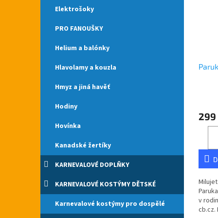
Elektrošoky
PRO FANOUŠKY
Helium a balónky
Paruk
Hlavolamy a kouzla
Hmyz a jiná havěť
Hodiny
299
Hovínka
Kanadské žertíky
D
KARNEVALOVÉ DOPLŇKY
Miluje
KARNEVALOVÉ KOSTÝMY DĚTSKÉ
Paruka
v rodi
Karnevalové kostýmy pro dospělé
cb.cz.