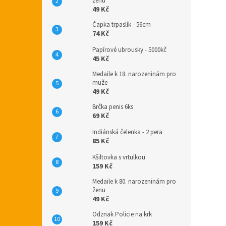
ženu
49 Kč
Čapka trpaslík - 56cm
74 Kč
Papírové ubrousky - 5000kč
45 Kč
Medaile k 18. narozeninám pro
muže
49 Kč
Brčka penis 6ks
69 Kč
Indiánská čelenka - 2 pera
85 Kč
Kšiltovka s vrtulkou
159 Kč
Medaile k 80. narozeninám pro
ženu
49 Kč
Odznak Policie na krk
159 Kč