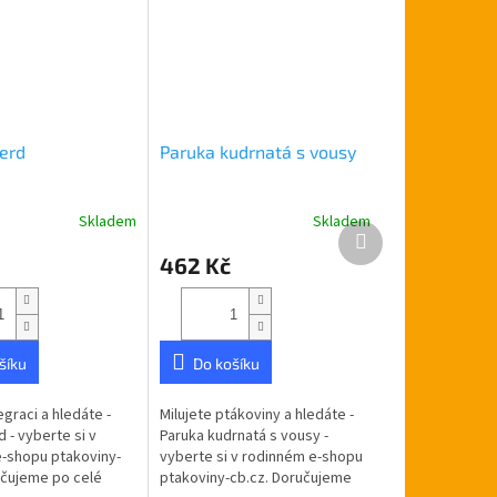
erd
Paruka kudrnatá s vousy
Skladem
Skladem
Další
produkt
462 Kč
šíku
Do košíku
egraci a hledáte -
Milujete ptákoviny a hledáte -
 - vyberte si v
Paruka kudrnatá s vousy -
-shopu ptakoviny-
vyberte si v rodinném e-shopu
učujeme po celé
ptakoviny-cb.cz. Doručujeme