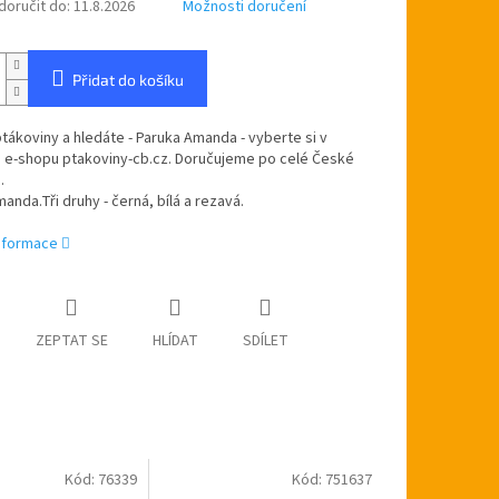
oručit do:
11.8.2026
Možnosti doručení
Přidat do košíku
ptákoviny a hledáte - Paruka Amanda - vyberte si v
 e-shopu ptakoviny-cb.cz. Doručujeme po celé České
.
anda.Tři druhy - černá, bílá a rezavá.
informace
ZEPTAT SE
HLÍDAT
SDÍLET
Kód:
76339
Kód:
751637