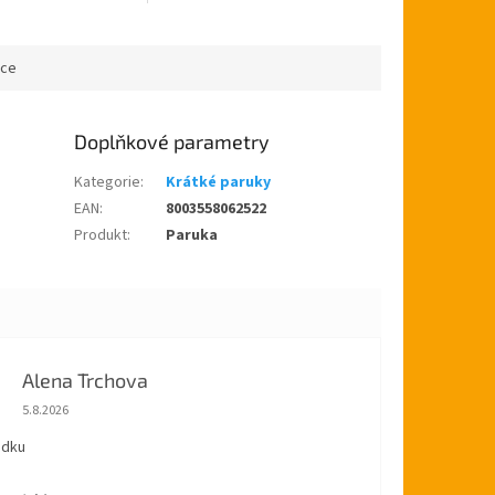
blice. Černá paruka
po celé České republice.
ace
Doplňkové parametry
Kategorie
:
Krátké paruky
EAN
:
8003558062522
Produkt
:
Paruka
Alena Trchova
Hodnocení obchodu je 5 z 5 hvězdiček.
5.8.2026
ádku