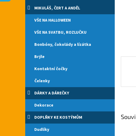
n
e
MIKULÁŠ, ČERT A ANDĚL
l
VŠE NA HALLOWEEN
VŠE NA SVATBU, ROZLUČKU
Bonbóny, čokolády a lízátka
Brýle
Kontaktní čočky
Čelenky
DÁRKY A DÁREČKY
Dekorace
Souvi
DOPLŇKY KE KOSTÝMŮM
Dudlíky