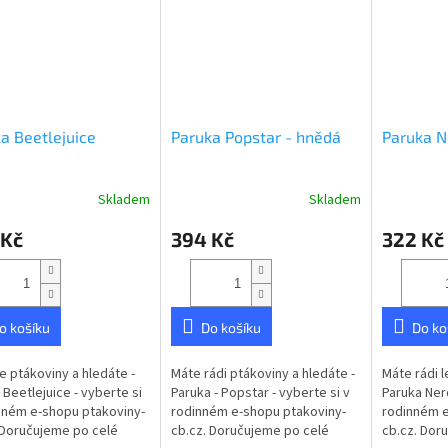
a Beetlejuice
Paruka Popstar - hnědá
Paruka N
Skladem
Skladem
 Kč
394 Kč
322 Kč
o košíku
Do košíku
Do ko
te ptákoviny a hledáte -
Máte rádi ptákoviny a hledáte -
Máte rádi l
 Beetlejuice - vyberte si
Paruka - Popstar - vyberte si v
Paruka Nerd
nném e-shopu ptakoviny-
rodinném e-shopu ptakoviny-
rodinném e
 Doručujeme po celé
cb.cz. Doručujeme po celé
cb.cz. Dor