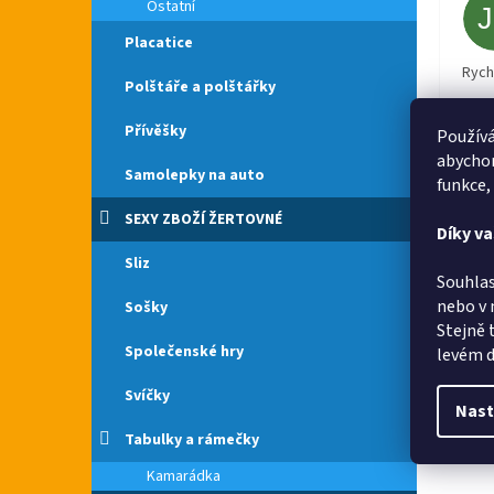
Ostatní
Placatice
Rych
Polštáře a polštářky
Přívěšky
Používá
abychom
Samolepky na auto
funkce,
SEXY ZBOŽÍ ŽERTOVNÉ
Díky v
Sliz
Souhlas
nebo v 
Sošky
Stejně 
Společenské hry
levém d
Svíčky
Nast
Tabulky a rámečky
Kamarádka