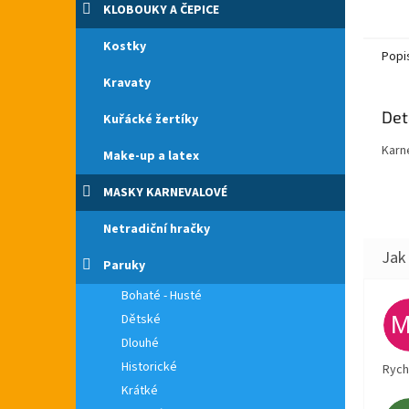
České 
KLOBOUKY A ČEPICE
šedá p
Kostky
Popi
Kravaty
Det
Kuřácké žertíky
Karne
Make-up a latex
MASKY KARNEVALOVÉ
Netradiční hračky
Paruky
Bohaté - Husté
Dětské
Dlouhé
Historické
Rych
Krátké