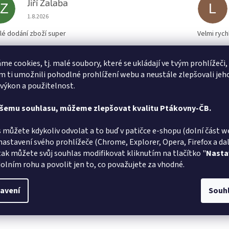
Jiří Zalaba
JZ
L
Hodnocení obchodu je 5 z 5 hvězdiček.
1.8.2026
lé dodání zboží super
Velmi rych
me cookies, tj. malé soubory, které se ukládají ve tvým prohlížeči,
 ti umožnili pohodlné prohlížení webu a neustále zlepšovali jeh
 výkon a použitelnost.
ašemu souhlasu, můžeme zlepšovat kvalitu Ptákovny-ČB.
 můžete kdykoliv odvolat a to buď v patičce e-shopu (dolní část w
nastavení svého prohlížeče (Chrome, Explorer, Opera, Firefox a dalš
tak můžete svůj souhlas modifikovat kliknutím na tlačítko "
Nasta
olním rohu a povolit jen to, co považujete za vhodné.
avení
Souh