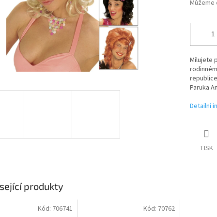
Můžeme d
Milujete 
rodinném
republice
Paruka Am
Detailní 
TISK
sející produkty
Kód:
706741
Kód:
70762