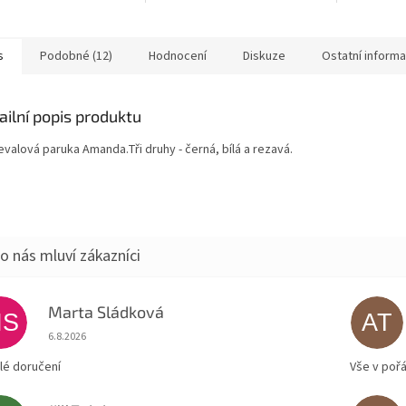
republice. Krátká zeleno
České republice. Karnevalová
České repu
aruka na Beetlejuice,...
rozcuchaná hnědá paruka....
Nerd.
s
Podobné (12)
Hodnocení
Diskuze
Ostatní inform
ailní popis produktu
valová paruka Amanda.Tři druhy - černá, bílá a rezavá.
Marta Sládková
MS
AT
Hodnocení obchodu je 5 z 5 hvězdiček.
6.8.2026
lé doručení
Vše v poř