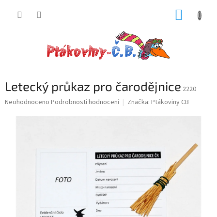
Přejít
NÁKUP
na
obsah
KOŠÍK
Letecký průkaz pro čarodějnice
2220
Průměrné
Neohodnoceno
Podrobnosti hodnocení
Značka:
Ptákoviny CB
hodnocení
produktu
je
0,0
z
5
hvězdiček.