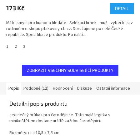
173 Kč
DETAIL
Máte smysl pro humor a hledáte - Svlékací hrnek - muž - vyberte si v
rodinném e-shopu ptakoviny-cb.cz. Doručujeme po celé České
republice. Specifikace produktu: Po nalití...
1
2
3
ZOBRAZIT VŠECHNY SOUVISEJÍCÍ PRODUKTY
Popis
Podobné (12)
Hodnocení
Diskuze
Ostatní informace
Detailní popis produktu
Jedinečný průkaz pro čarodějnice. Tato malá legitka s
minikoštětem dostane určitě každou čarodějnici.
Rozměry: cca 10,5 x 7,5 cm