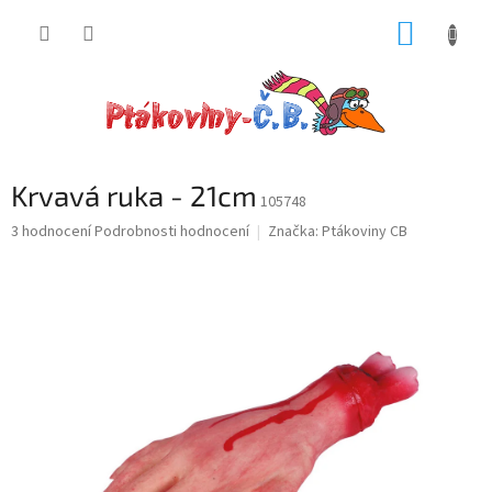
Přejít
NÁKUP
na
obsah
KOŠÍK
Krvavá ruka - 21cm
105748
Průměrné
3 hodnocení
Podrobnosti hodnocení
Značka:
Ptákoviny CB
hodnocení
produktu
je
5,0
z
5
hvězdiček.