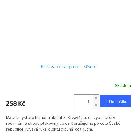
Krvavá ruka-paže - 45cm
Skladem
Do košíku
258 Kč
Máte smysl pro humor a hledáte - Krvavá paže - vyberte si v
rodinném e-shopu ptakoviny-cb.cz. Doručujeme po celé České
republice. Krvavá ruka k loktu dlouhá cca 45cm.