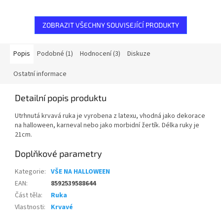
ZOBRAZIT VŠECHNY SOUVISEJÍCÍ PRODUKTY
Popis
Podobné (1)
Hodnocení (3)
Diskuze
Ostatní informace
Detailní popis produktu
Utrhnutá krvavá ruka je vyrobena z latexu, vhodná jako dekorace
na halloween, karneval nebo jako morbidní žertík. Délka ruky je
21cm.
Doplňkové parametry
Kategorie
:
VŠE NA HALLOWEEN
EAN
:
8592539588644
Část těla
:
Ruka
Vlastnosti
:
Krvavé