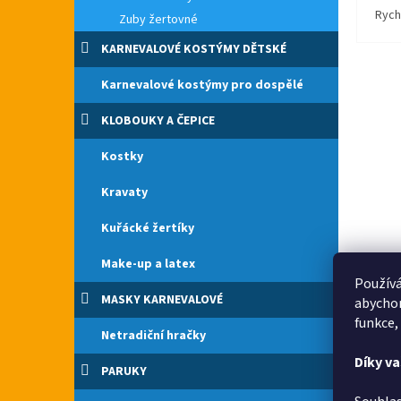
Rych
Zuby žertovné
KARNEVALOVÉ KOSTÝMY DĚTSKÉ
Karnevalové kostýmy pro dospělé
KLOBOUKY A ČEPICE
Kostky
Kravaty
Kuřácké žertíky
Make-up a latex
Používá
MASKY KARNEVALOVÉ
abychom
funkce,
Netradiční hračky
Díky v
PARUKY