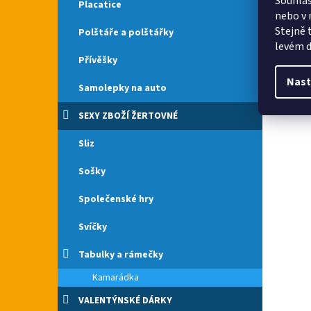
Souhlas
Placatice
nebo v 
Stejně 
Polštáře a polštářky
levém d
Přívěšky
Nast
Samolepky na auto
SEXY ZBOŽÍ ŽERTOVNÉ
Sliz
Sošky
Společenské hry
Svíčky
Tabulky a rámečky
Kamarádka
VALENTÝNSKÉ DÁRKY