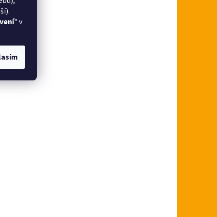
ebu),
í).
vení
" v
lasím