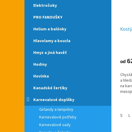
Elektrošoky
PRO FANOUŠKY
Kost
Helium a balónky
Hlavolamy a kouzla
Průmě
Hmyz a jiná havěť
hodno
produ
6
od
Hodiny
je
5,0
Chystá
z
Hovínka
a hled
5
na kar
hvězdi
Kanadské žertíky
masopu
rodinn
Karnevalové doplňky
cb.cz.
České.
Girlandy a lampióny
S
L
Karnevalové potřeby
Karnevalové sady