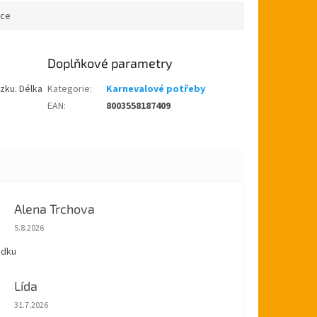
dřevěné...
ace
Doplňkové parametry
zku. Délka
Kategorie
:
Karnevalové potřeby
EAN
:
8003558187409
Alena Trchova
Hodnocení obchodu je 5 z 5 hvězdiček.
5.8.2026
ádku
Lída
Hodnocení obchodu je 5 z 5 hvězdiček.
31.7.2026