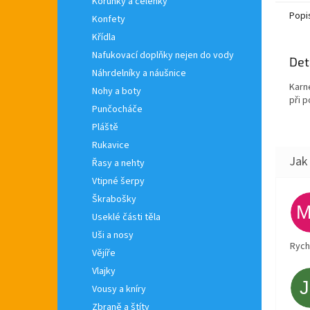
Korunky a čelenky
Popi
Konfety
Křídla
Nafukovací doplňky nejen do vody
Det
Náhrdelníky a náušnice
Karn
Nohy a boty
při 
Punčocháče
Pláště
Rukavice
Řasy a nehty
Vtipné šerpy
Škrabošky
Useklé části těla
Uši a nosy
Rych
Vějíře
Vlajky
Vousy a kníry
Zbraně a štíty