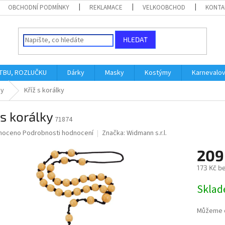
OBCHODNÍ PODMÍNKY
REKLAMACE
VELKOOBCHOD
KONTA
HLEDAT
ATBU, ROZLUČKU
Dárky
Masky
Kostýmy
Karnevalo
by
Kříž s korálky
 s korálky
71874
né
noceno
Podrobnosti hodnocení
Značka:
Widmann s.r.l.
ní
209
u
173 Kč b
Měrná
Skla
cena:
ek.
Můžeme d