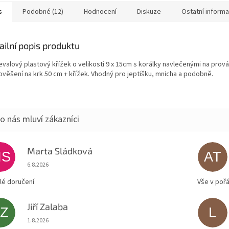
s
Podobné (12)
Hodnocení
Diskuze
Ostatní inform
ailní popis produktu
evalový plastový křížek o velikosti 9 x 15cm s korálky navlečenými na prová
pověšení na krk 50 cm + křížek. Vhodný pro jeptišku, mnicha a podobně.
Marta Sládková
MS
AT
Hodnocení obchodu je 5 z 5 hvězdiček.
6.8.2026
lé doručení
Vše v poř
Jiří Zalaba
JZ
L
Hodnocení obchodu je 5 z 5 hvězdiček.
1.8.2026