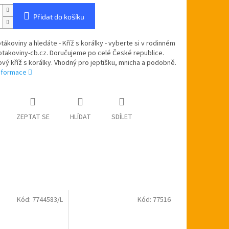
Přidat do košíku
ptákoviny a hledáte - Kříž s korálky - vyberte si v rodinném
ptakoviny-cb.cz. Doručujeme po celé České republice.
vý kříž s korálky. Vhodný pro jeptišku, mnicha a podobně.
informace
ZEPTAT SE
HLÍDAT
SDÍLET
Kód:
7744583/L
Kód:
77516