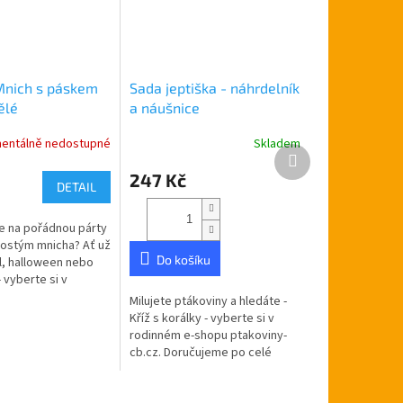
Mnich s páskem
Sada jeptiška - náhrdelník
ělé
a náušnice
entálně nedostupné
Skladem
Další
produkt
247 Kč
DETAIL
e na pořádnou párty
kostým mnicha? Ať už
Do košíku
l, halloween nebo
 vyberte si v
-shopu ptakoviny-
Milujete ptákoviny a hledáte -
učujeme po celé
Kříž s korálky - vyberte si v
rodinném e-shopu ptakoviny-
cb.cz. Doručujeme po celé
České republice. Dřevěný
karnevalový kříž s korálky a