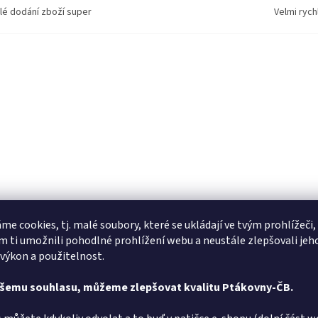
lé dodání zboží super
Velmi rych
me cookies, tj. malé soubory, které se ukládají ve tvým prohlížeči,
 ti umožnili pohodlné prohlížení webu a neustále zlepšovali jeh
 výkon a použitelnost.
ašemu souhlasu, můžeme zlepšovat kvalitu Ptákovny-ČB.