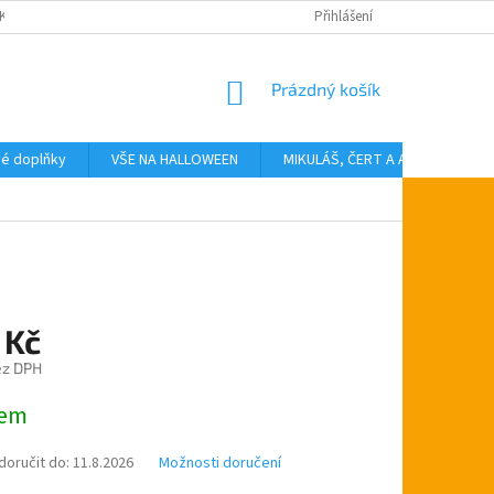
KTY
Přihlášení
NÁKUPNÍ
Prázdný košík
KOŠÍK
vé doplňky
VŠE NA HALLOWEEN
MIKULÁŠ, ČERT A ANDĚL
T
 Kč
ez DPH
dem
oručit do:
11.8.2026
Možnosti doručení