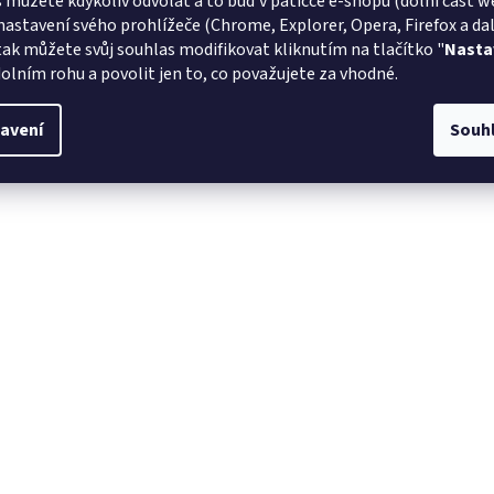
 můžete kdykoliv odvolat a to buď v patičce e-shopu (dolní část w
nastavení svého prohlížeče (Chrome, Explorer, Opera, Firefox a dalš
tak můžete svůj souhlas modifikovat kliknutím na tlačítko "
Nasta
olním rohu a povolit jen to, co považujete za vhodné.
avení
Souh