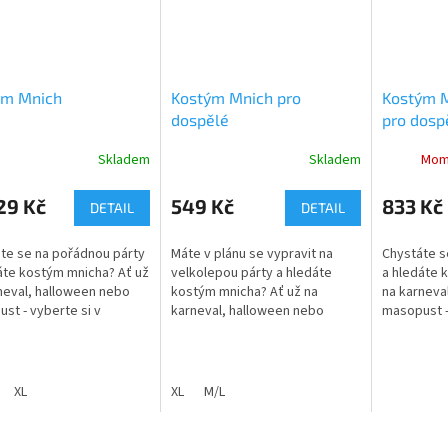
ým Mnich
Kostým Mnich pro
Kostým 
dospělé
pro dosp
Skladem
Skladem
Mom
rné
Průměrné
cení
hodnocení
ktu
produktu
29 Kč
549 Kč
833 Kč
DETAIL
DETAIL
je
3,0
te se na pořádnou párty
Máte v plánu se vypravit na
Chystáte s
z
áte kostým mnicha? Ať už
velkolepou párty a hledáte
a hledáte 
5
neval, halloween nebo
kostým mnicha? Ať už na
na karneva
ček.
hvězdiček.
st - vyberte si v
karneval, halloween nebo
masopust -
ém e-shopu ptakoviny-
masopust - vyberte si v
rodinném e
 Doručujeme po celé
rodinném e-shopu ptakoviny-
cb.cz. Dor
..
cb.cz. Doručujeme po...
České...
XL
XL
M/L