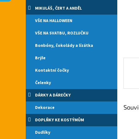
n
e
MIKULÁŠ, ČERT A ANDĚL
l
VŠE NA HALLOWEEN
VŠE NA SVATBU, ROZLUČKU
Bonbóny, čokolády a lízátka
Brýle
Kontaktní čočky
Čelenky
DÁRKY A DÁREČKY
Souvi
Dekorace
DOPLŇKY KE KOSTÝMŮM
Dudlíky