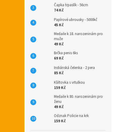
Čapka trpaslík - 56cm
74 Kč
Papírové ubrousky - 5000kč
45 Kč
Medaile k 18. narozeninám pro
muže
49 Kč
Brčka penis 6ks
69 Kč
Indiánská čelenka - 2 pera
85 Kč
Kšiltovka s vrtulkou
159 Kč
Medaile k 80. narozeninám pro
ženu
49 Kč
Odznak Policie na krk
159 Kč