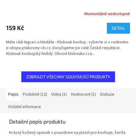
Momentálně nedostupné
Průměrné
hodnocení
produktu
159 Kč
DETAIL
je
5,0
Máte rádi legraci a hledáte - Klobouk kovboj - vyberte si v rodinném
z
e-shopu ptakoviny-cb.cz. Doručujeme po celé České republice.
5
Klobouk kovbojský hnědý. Obvod klobouku cca...
hvězdiček.
ZOBRAZIT VŠECHNY SOUVISEJÍCÍ PRODUKTY
Popis
Podobné (12)
Videa (1)
Hodnocení (1)
Diskuze
Ostatní informace
Detailní popis produktu
Krásný kožený opasek s pouzdrem na pistol pro kovboje, šerifa