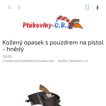
Přejít
NÁKUP
na
obsah
KOŠÍK
Kožený opasek s pouzdrem na pistol
- hnědý
701051
Průměrné
1 hodnocení
Podrobnosti hodnocení
Značka:
Widmann s.r.l.
hodnocení
produktu
je
5,0
z
5
hvězdiček.