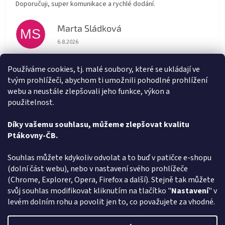
Doporučuji, super komunikace a rychlé dodání.
Marta Sládková
MS
Hodnocení obchodu je 5 z 5 hvězdiček.
6.8.2026
Rychlé doručení
Používáme cookies, tj. malé soubory, které se ukládají ve
tvým prohlížeči, abychom ti umožnili pohodlné prohlížení
Alena Trchova
AT
webu a neustále zlepšovali jeho funkce, výkon a
Hodnocení obchodu je 5 z 5 hvězdiček.
5.8.2026
použitelnost.
Vše v pořádku
Díky vašemu souhlasu, můžeme zlepšovat kvalitu
Ptákovny-ČB.
Zobrazit další hodnocení
Z
Souhlas můžete kdykoliv odvolat a to buď v patičce e-shopu
á
(dolní část webu), nebo v nastavení svého prohlížeče
Způsob ověřování recenzí
p
(Chrome, Explorer, Opera, Firefox a další). Stejně tak můžete
a
svůj souhlas modifikovat kliknutím na tlačítko "
Nastavení
" v
t
levém dolním rohu a povolit jen to, co považujete za vhodné.
í
Vytvořil Shoptet