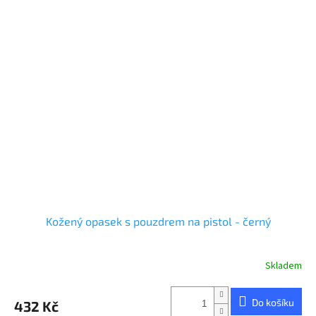
Kožený opasek s pouzdrem na pistol - černý
Skladem
Průměrné
hodnocení
produktu
Do košíku
432 Kč
je