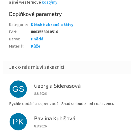
a jiné westernové
kostýmy
.
Doplňkové parametry
Kategorie
:
Dětské zbraně a štíty
EAN
:
8003558010516
Barva
:
Hnědá
Materiál
:
Kůže
Georgia Siderasová
GS
Hodnocení obchodu je 5 z 5 hvězdiček.
8.8.2026
Rychlé dodání a super zboží. Snad se bude líbit i oslavenci.
Pavlina Kubišová
PK
Hodnocení obchodu je 5 z 5 hvězdiček.
8.8.2026