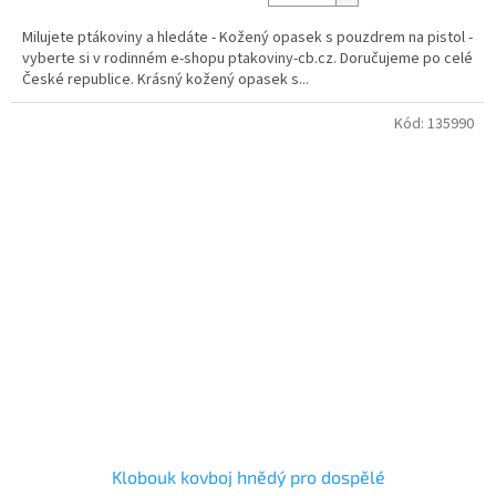
5,0
z
Milujete ptákoviny a hledáte - Kožený opasek s pouzdrem na pistol -
5
vyberte si v rodinném e-shopu ptakoviny-cb.cz. Doručujeme po celé
hvězdiček.
České republice. Krásný kožený opasek s...
Kód:
135990
Klobouk kovboj hnědý pro dospělé