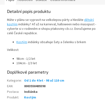
Popis
Hodnocení
Diskuze
Ostatní informace
Detailní popis produktu
Máte v plánu se vypravit na velkolepou párty a hledáte
dětský
kostým
indiánky? Ať už na karneval, halloween nebo masopust -
vyberte si v rodinném e-shopu ptakoviny-cb.cz. Doručujeme po
celé České republice.
Kostým
indiánky obsahuje šaty a čelenku s brkem
Velikost:
98cm - 1/2 let
104cm - 2/3 let
Doplňkové parametry
Kategorie
:
Od 1 do 4 let - 98 až 110 cm
EAN
:
8003558489398
Postava
:
Indiánka
Produkt
:
Kostým