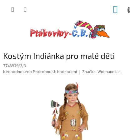
Přejít
NÁKUP
na
obsah
KOŠÍK
Kostým Indiánka pro malé děti
7748939/2/3
Průměrné
Neohodnoceno
Podrobnosti hodnocení
Značka:
Widmann s.r.l.
hodnocení
produktu
je
0,0
z
5
hvězdiček.