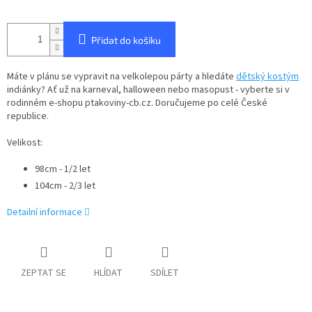
Přidat do košíku
Máte v plánu se vypravit na velkolepou párty a hledáte
dětský kostým
indiánky? Ať už na karneval, halloween nebo masopust - vyberte si v
rodinném e-shopu ptakoviny-cb.cz. Doručujeme po celé České
republice.
Velikost:
98cm - 1/2 let
104cm - 2/3 let
Detailní informace
ZEPTAT SE
HLÍDAT
SDÍLET