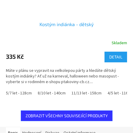
Kostým indiánka - dětský
Skladem
Průměrné
hodnocení
produktu
335 Kč
DETAIL
je
5,0
Máte v plánu se vypravit na velkolepou párty a hledáte dětský
z
kostým indiánky? Ať už na karneval, halloween nebo masopust -
5
vyberte si v rodinném e-shopu ptakoviny-cb.cz....
hvězdiček.
5/7 let - 128cm
8/10 let - 140cm
11/13 let - 158cm
4/5 let - 116c
ZOBRAZIT VŠECHNY SOUVISEJÍCÍ PRODUKTY