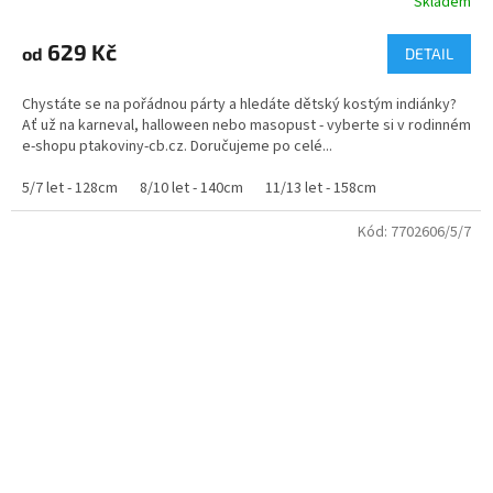
Skladem
Průměrné
hodnocení
produktu
629 Kč
od
DETAIL
je
5,0
Chystáte se na pořádnou párty a hledáte dětský kostým indiánky?
z
Ať už na karneval, halloween nebo masopust - vyberte si v rodinném
5
e-shopu ptakoviny-cb.cz. Doručujeme po celé...
hvězdiček.
5/7 let - 128cm
8/10 let - 140cm
11/13 let - 158cm
Kód:
7702606/5/7