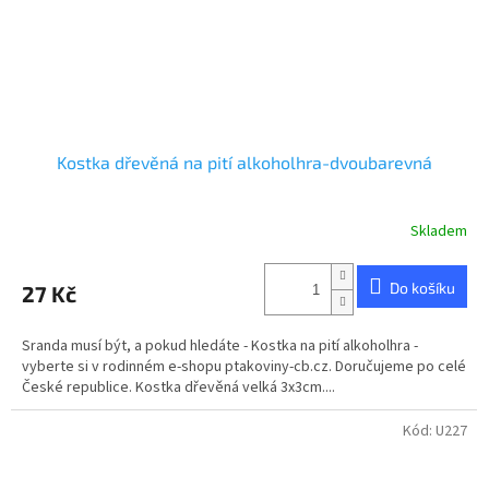
Kostka dřevěná na pití alkoholhra-dvoubarevná
Skladem
Průměrné
hodnocení
produktu
Do košíku
27 Kč
je
5,0
z
Sranda musí být, a pokud hledáte - Kostka na pití alkoholhra -
5
vyberte si v rodinném e-shopu ptakoviny-cb.cz. Doručujeme po celé
hvězdiček.
České republice. Kostka dřevěná velká 3x3cm....
Kód:
U227