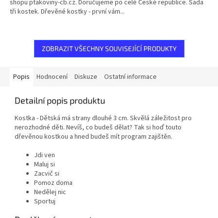
shopu ptakoviny-cb.cz. Doručujeme po celé České republice. Sada
tři kostek. Dřevěné kostky - první vám...
ZOBRAZIT VŠECHNY SOUVISEJÍCÍ PRODUKTY
Popis
Hodnocení
Diskuze
Ostatní informace
Detailní popis produktu
Kostka - Dětská má strany dlouhé 3 cm. Skvělá záležitost pro
nerozhodné děti. Nevíš, co budeš dělat? Tak si hoď touto
dřevěnou kostkou a hned budeš mít program zajištěn.
Jdi ven
Maluj si
Zacvič si
Pomoz doma
Nedělej nic
Sportuj