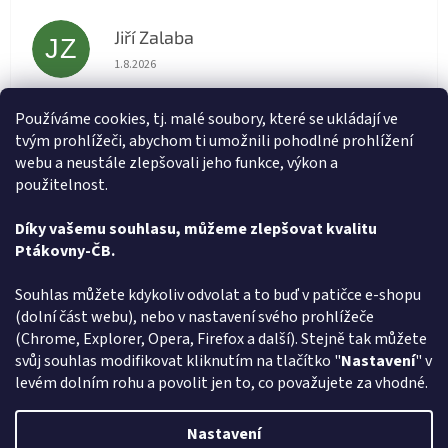
Jiří Zalaba
JZ
Hodnocení obchodu je 5 z 5 hvězdiček.
1.8.2026
Rychlé dodání zboží super
Používáme cookies, tj. malé soubory, které se ukládají ve
tvým prohlížeči, abychom ti umožnili pohodlné prohlížení
Lída
L
webu a neustále zlepšovali jeho funkce, výkon a
Hodnocení obchodu je 5 z 5 hvězdiček.
31.7.2026
použitelnost.
Velmi rychlé vyřízení objednávky
Díky vašemu souhlasu, můžeme zlepšovat kvalitu
Ptákovny-ČB.
Zobrazit další hodnocení
Z
Souhlas můžete kdykoliv odvolat a to buď v patičce e-shopu
á
(dolní část webu), nebo v nastavení svého prohlížeče
Způsob ověřování recenzí
p
(Chrome, Explorer, Opera, Firefox a další). Stejně tak můžete
a
svůj souhlas modifikovat kliknutím na tlačítko "
Nastavení
" v
t
levém dolním rohu a povolit jen to, co považujete za vhodné.
í
Vytvořil Shoptet
Nastavení