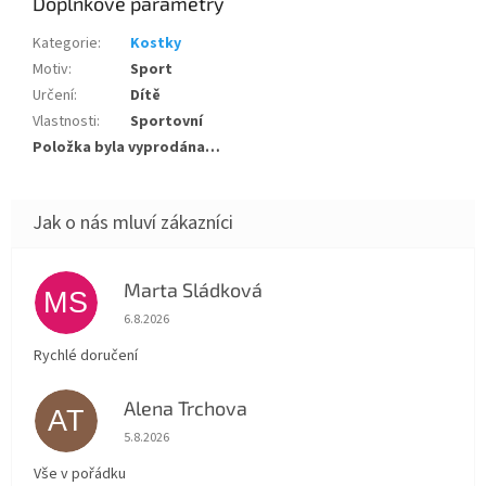
Doplňkové parametry
Kategorie
:
Kostky
Motiv
:
Sport
Určení
:
Dítě
Vlastnosti
:
Sportovní
Položka byla vyprodána…
Marta Sládková
MS
Hodnocení obchodu je 5 z 5 hvězdiček.
6.8.2026
Rychlé doručení
Alena Trchova
AT
Hodnocení obchodu je 5 z 5 hvězdiček.
5.8.2026
Vše v pořádku