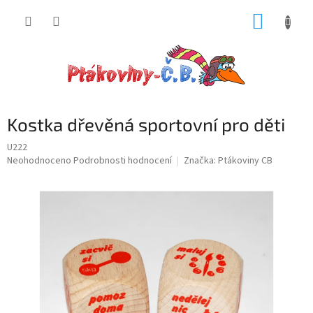
Přejít
NÁKUP
na
obsah
KOŠÍK
Kostka dřevěná sportovní pro děti
U222
Průměrné
Neohodnoceno
Podrobnosti hodnocení
Značka:
Ptákoviny CB
hodnocení
produktu
je
0,0
z
5
hvězdiček.