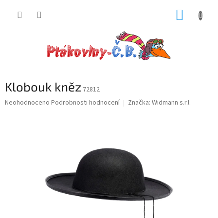
Přejít
NÁKUP
na
obsah
KOŠÍK
Klobouk kněz
72812
Průměrné
Neohodnoceno
Podrobnosti hodnocení
Značka:
Widmann s.r.l.
hodnocení
produktu
je
0,0
z
5
hvězdiček.