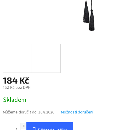
184 Kč
152 Kč bez DPH
Měrná
Skladem
cena:
Můžeme doručit do:
10.8.2026
Možnosti doručení
Přidat do košíku