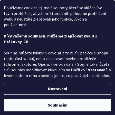
Velmi rychlé vyřízení objednávky
Používáme cookies, tj. malé soubory, které se ukládají ve
tvým prohlížeči, abychom ti umožnili pohodlné prohlížení
renata svačinová
RS
webu a neustále zlepšovali jeho funkce, výkon a
Hodnocení obchodu je 5 z 5 hvězdiček.
31.7.2026
použitelnost.
Vše v pořádku. Super komunikace. Rychlé dodání
Díky vašemu souhlasu, můžeme zlepšovat kvalitu
Ptákovny-ČB.
Zobrazit další hodnocení
Z
Souhlas můžete kdykoliv odvolat a to buď v patičce e-shopu
á
(dolní část webu), nebo v nastavení svého prohlížeče
Způsob ověřování recenzí
p
(Chrome, Explorer, Opera, Firefox a další). Stejně tak můžete
a
svůj souhlas modifikovat kliknutím na tlačítko "
Nastavení
" v
t
levém dolním rohu a povolit jen to, co považujete za vhodné.
í
Vytvořil Shoptet
Nastavení
Copyright 2026
Ptákoviny-CB
. Všechna práva vyhrazena.
Upravit
Souhlasím
nastavení cookies
Pozor změna otevírací dob: Po-Čt - od 13:00 do 17:00 Pátek Zavřeno