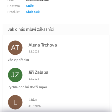
EAN
:
8003558281206
Postava
:
Kněz
Produkt
:
Klobouk
Alena Trchova
AT
Hodnocení obchodu je 5 z 5 hvězdiček.
5.8.2026
Vše v pořádku
Jiří Zalaba
JZ
Hodnocení obchodu je 5 z 5 hvězdiček.
1.8.2026
Rychlé dodání zboží super
Lída
L
Hodnocení obchodu je 5 z 5 hvězdiček.
31.7.2026