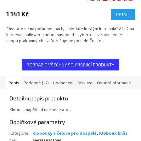
1 141 Kč
DETAIL
Chystáte se na pořádnou párty a hledáte kostým kardinála? Ať už na
karneval, halloween nebo masopust - vyberte si v rodinném e-
shopu ptakoviny-cb.cz. Doručujeme po celé České...
ZOBRAZIT VŠECHNY SOUVISEJÍCÍ PRODUKTY
Popis
Podobné (12)
Hodnocení
Diskuze
Ostatní informace
Detailní popis produktu
Klobouk například na kněze atd...
Doplňkové parametry
Kategorie
:
Klobouky a čepice pro dospělé
,
Klobouk kněz