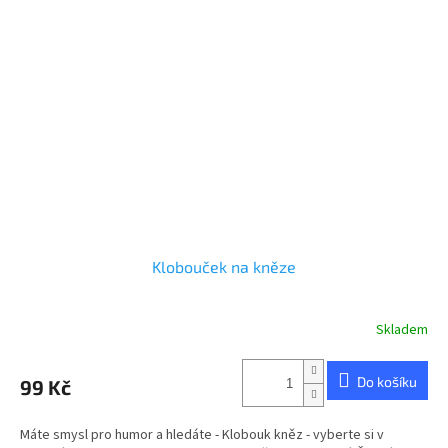
Klobouček na kněze
Skladem
Průměrné
hodnocení
produktu
Do košíku
99 Kč
je
5,0
z
Máte smysl pro humor a hledáte - Klobouk kněz - vyberte si v
5