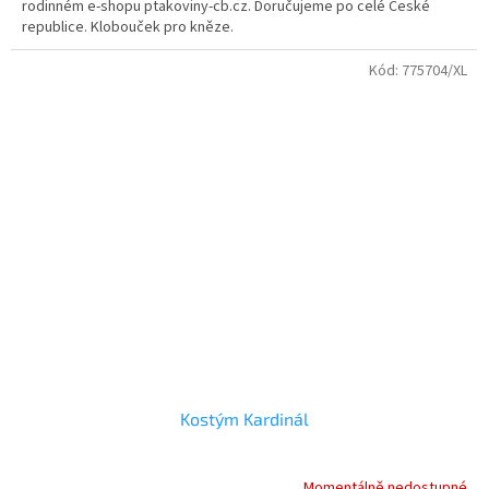
rodinném e-shopu ptakoviny-cb.cz. Doručujeme po celé České
hvězdiček.
republice. Klobouček pro kněze.
Kód:
775704/XL
Kostým Kardinál
Momentálně nedostupné