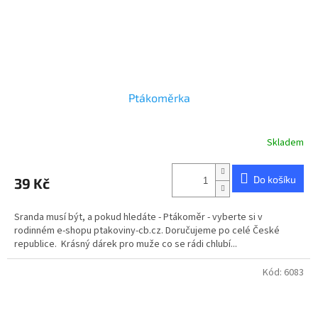
Ptákoměrka
Skladem
Do košíku
39 Kč
Sranda musí být, a pokud hledáte - Ptákoměr - vyberte si v
rodinném e-shopu ptakoviny-cb.cz. Doručujeme po celé České
republice. Krásný dárek pro muže co se rádi chlubí...
Kód:
6083