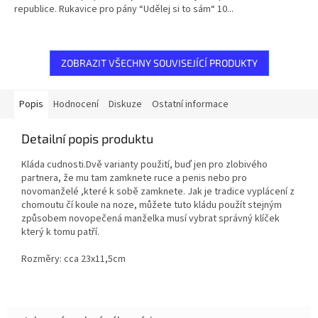
republice. Rukavice pro pány “Udělej si to sám“ 10...
ZOBRAZIT VŠECHNY SOUVISEJÍCÍ PRODUKTY
Popis
Hodnocení
Diskuze
Ostatní informace
Detailní popis produktu
Kláda cudnosti.Dvě varianty použití, buď jen pro zlobivého
partnera, že mu tam zamknete ruce a penis nebo pro
novomanželé ,které k sobě zamknete. Jak je tradice vyplácení z
chomoutu čí koule na noze, můžete tuto kládu použít stejným
způsobem novopečená manželka musí vybrat správný klíček
který k tomu patří.
Rozměry: cca 23x11,5cm