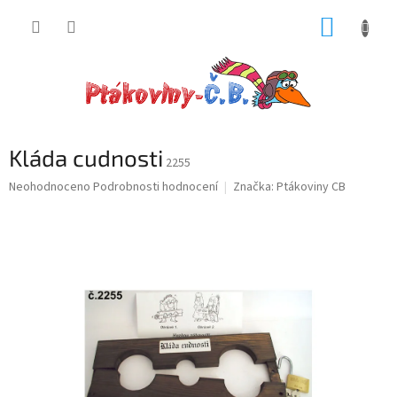
Přejít
NÁKUP
na
obsah
KOŠÍK
Kláda cudnosti
2255
Průměrné
Neohodnoceno
Podrobnosti hodnocení
Značka:
Ptákoviny CB
hodnocení
produktu
je
0,0
z
5
hvězdiček.