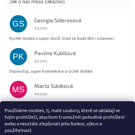
Georgia Siderasová
GS
Hodnocení obchodu je 5 z 5 hvězdiček.
8.8.2026
Rychlé dodání a super zboží. Snad se bude líbit i oslavenci.
Pavlina Kubišová
PK
Hodnocení obchodu je 5 z 5 hvězdiček.
8.8.2026
Doporučuji, super komunikace a rychlé dodání.
Marta Sládková
MS
Hodnocení obchodu je 5 z 5 hvězdiček.
6.8.2026
Rychlé doručení
Používáme cookies, tj. malé soubory, které se ukládají ve
tvým prohlížeči, abychom ti umožnili pohodlné prohlížení
Alena Trchova
AT
webu a neustále zlepšovali jeho funkce, výkon a
Hodnocení obchodu je 5 z 5 hvězdiček.
5.8.2026
použitelnost.