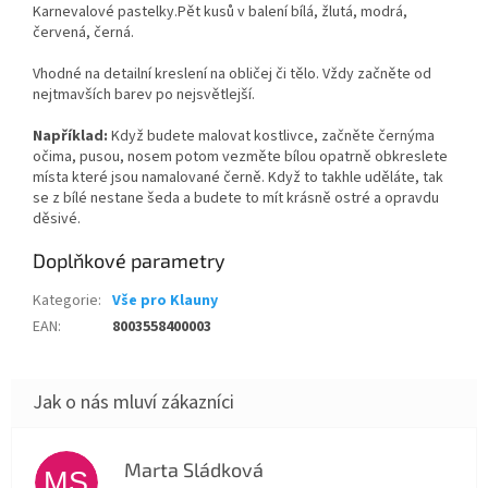
Karnevalové pastelky.Pět kusů v balení bílá, žlutá, modrá,
červená, černá.
Vhodné na detailní kreslení na obličej či tělo. Vždy začněte od
nejtmavších barev po nejsvětlejší.
Například:
Když budete malovat kostlivce, začněte černýma
očima, pusou, nosem potom vezměte bílou opatrně obkreslete
místa které jsou namalované černě. Když to takhle uděláte, tak
se z bílé nestane šeda a budete to mít krásně ostré a opravdu
děsivé.
Doplňkové parametry
Kategorie
:
Vše pro Klauny
EAN
:
8003558400003
Marta Sládková
MS