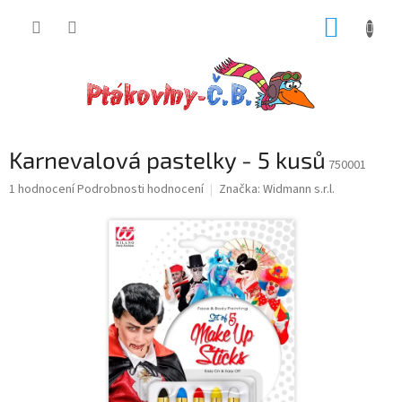
Přejít
NÁKUP
na
obsah
KOŠÍK
P
Karnevalová pastelky - 5 kusů
o
750001
s
Průměrné
1 hodnocení
Podrobnosti hodnocení
Značka:
Widmann s.r.l.
t
hodnocení
r
produktu
a
je
5,0
n
z
n
5
í
hvězdiček.
p
a
n
e
l