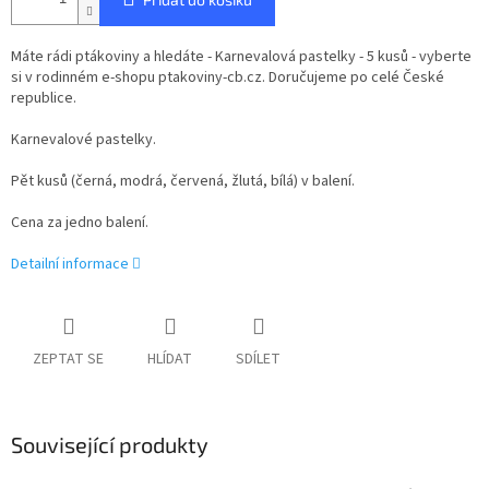
Máte rádi ptákoviny a hledáte - Karnevalová pastelky - 5 kusů - vyberte
si v rodinném e-shopu ptakoviny-cb.cz. Doručujeme po celé České
republice.
Karnevalové pastelky.
Pět kusů (černá, modrá, červená, žlutá, bílá) v balení.
Cena za jedno balení.
Detailní informace
ZEPTAT SE
HLÍDAT
SDÍLET
Související produkty