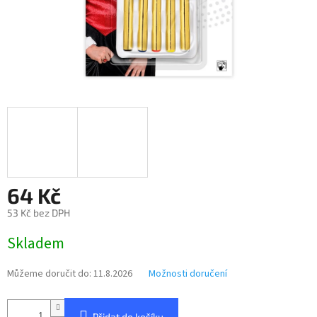
64 Kč
53 Kč bez DPH
Měrná
Skladem
cena:
Můžeme doručit do:
11.8.2026
Možnosti doručení
Přidat do košíku