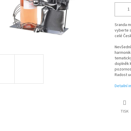
Sranda mu
vyberte 
celé Čes
Nevšední 
harmoniká
tematický
doplněk k
pozornost
Radost ud
Detailní 
TISK