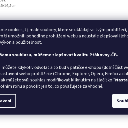
ost:
26x16,5cm
me cookies, tj. malé soubory, které se ukládají ve tvým prohlížeči,
 ti umožnili pohodlné prohlížení webu a neustále zlepšovali jeh
 výkon a použitelnost.
Alena Trchova
AT
JZ
ašemu souhlasu, můžeme zlepšovat kvalitu Ptákovny-ČB.
Hodnocení obchodu je 5 z 5 hvězdiček.
5.8.2026
v pořádku
Rychlé do
 můžete kdykoliv odvolat a to buď v patičce e-shopu (dolní část w
nastavení svého prohlížeče (Chrome, Explorer, Opera, Firefox a dalš
Lída
tak můžete svůj souhlas modifikovat kliknutím na tlačítko "
Nasta
L
RS
olním rohu a povolit jen to, co považujete za vhodné.
Hodnocení obchodu je 5 z 5 hvězdiček.
31.7.2026
i rychlé vyřízení objednávky
Vše v poř
avení
Souh