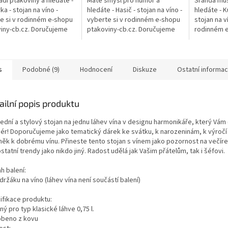
ádi ptákoviny a hledáte -
Máte smysl pro humor a
Sranda mus
a - stojan na víno -
hledáte - Hasič - stojan na víno -
hledáte - K
e si v rodinném e-shopu
vyberte si v rodinném e-shopu
stojan na v
iny-cb.cz. Doručujeme
ptakoviny-cb.cz. Doručujeme
rodinném e
é České republice.
po celé České republice.
cb.cz. Dor
ní a stylový stojan na...
Krásný, stylový, kovový stojan
České repu
na...
dárek do...
s
Podobné (9)
Hodnocení
Diskuze
Ostatní informa
ailní popis produktu
ední a stylový stojan na jednu láhev vína v designu harmonikáře, který Vám
riér! Doporučujeme jako tematický dárek ke svátku, k narozeninám, k výročí
něk k dobrému vínu. Přineste tento stojan s vínem jako pozornost na večír
statní trendy jako nikdo jiný. Radost udělá jak Vašim přátelům, tak i šéfovi.
h balení:
držáku na víno (láhev vína není součástí balení)
ifikace produktu:
ý pro typ klasické láhve 0,75 l.
obeno z kovu