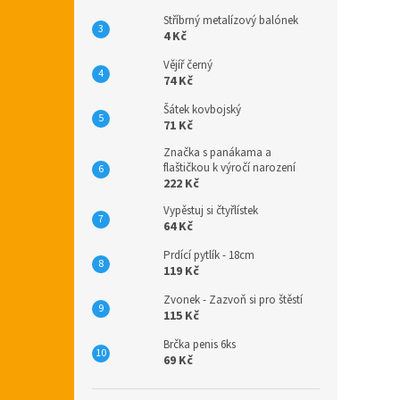
Stříbrný metalízový balónek
4 Kč
Vějíř černý
74 Kč
Šátek kovbojský
71 Kč
Značka s panákama a
flaštičkou k výročí narození
222 Kč
Vypěstuj si čtyřlístek
64 Kč
Prdící pytlík - 18cm
119 Kč
Zvonek - Zazvoň si pro štěstí
115 Kč
Brčka penis 6ks
69 Kč