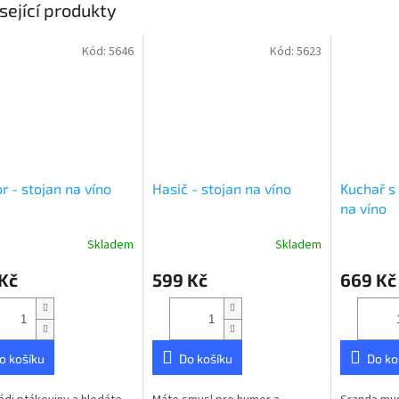
sející produkty
Kód:
5646
Kód:
5623
r - stojan na víno
Hasič - stojan na víno
Kuchař s
na víno
Skladem
Skladem
Průměrné
Průměrné
hodnocení
hodnocení
Kč
599 Kč
669 Kč
produktu
produktu
je
je
5,0
5,0
z
z
5
5
o košíku
Do košíku
Do ko
hvězdiček.
hvězdiček.