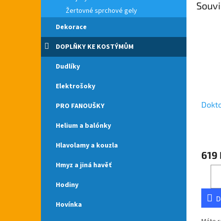
Souvi
Žertovné sprchové gely
Dekorace
DOPLŇKY KE KOSTÝMŮM
Dudlíky
Elektrošoky
Dokto
PRO FANOUŠKY
Helium a balónky
Hlavolamy a kouzla
619 
Hmyz a jiná havěť
Hodiny
D
Hovínka