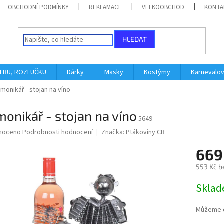
OBCHODNÍ PODMÍNKY
REKLAMACE
VELKOOBCHOD
KONTA
HLEDAT
ATBU, ROZLUČKU
Dárky
Masky
Kostýmy
Karnevalo
monikář - stojan na víno
onikář - stojan na víno
5649
né
noceno
Podrobnosti hodnocení
Značka:
Ptákoviny CB
ní
669
u
553 Kč b
Měrná
Skla
cena:
ek.
Můžeme d