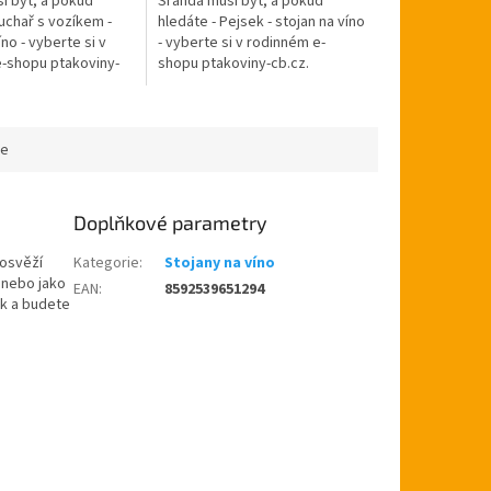
í být, a pokud
Sranda musí být, a pokud
uchař s vozíkem -
hledáte - Pejsek - stojan na víno
íno - vyberte si v
- vyberte si v rodinném e-
-shopu ptakoviny-
shopu ptakoviny-cb.cz.
učujeme po celé
Doručujeme po celé České
blice. Překrásný
republice. Nevšední a stylový
stojan na...
ce
Doplňkové parametry
 osvěží
Kategorie
:
Stojany na víno
 nebo jako
EAN
:
8592539651294
ek a budete