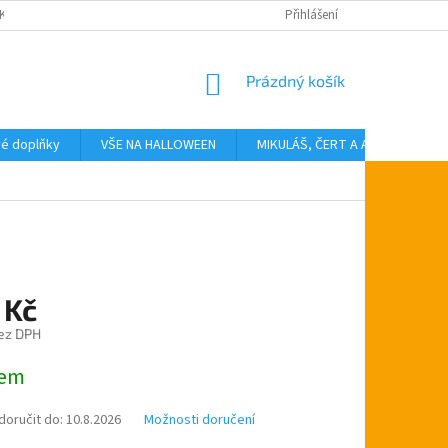
KTY
Přihlášení
NÁKUPNÍ
Prázdný košík
KOŠÍK
vé doplňky
VŠE NA HALLOWEEN
MIKULÁŠ, ČERT A ANDĚL
T
 Kč
ez DPH
dem
oručit do:
10.8.2026
Možnosti doručení