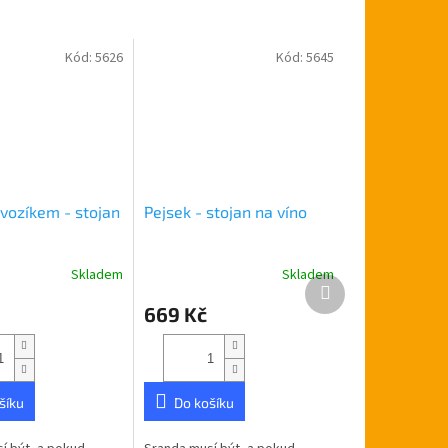
Kód:
5626
Kód:
5645
 vozíkem - stojan
Pejsek - stojan na víno
Skladem
Skladem
Průměrné
Další
hodnocení
produkt
669 Kč
produktu
je
5,0
z
5
šíku
Do košíku
hvězdiček.