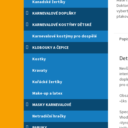
Máte r
Kanadské žertíky
Doktork
vybert
KARNEVALOVÉ DOPLŇKY
ptakov
po cel
KARNEVALOVÉ KOSTÝMY DĚTSKÉ
Nevšed
Karnevalové kostýmy pro dospělé
Popi
KLOBOUKY A ČEPICE
Det
Kostky
Nevš
Kravaty
inte
dopl
Kuřácké žertíky
pro o
Make-up a latex
Obsa
•1ks 
MASKY KARNEVALOVÉ
Spec
Netradiční hračky
Vhodn
•Vyr
PARUKY