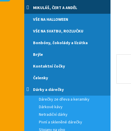
n
e
MIKULÁŠ, ČERT A ANDĚL
l
VŠE NA HALLOWEEN
VŠE NA SVATBU, ROZLUČKU
Bonbóny, čokolády a lízátka
Brýle
Kontaktní čočky
Čelenky
Dárky a dárečky
Dárečky ze dřeva a keramiky
Dárkové kávy
Netradiční dárky
Pivní a skleněné dárečky
Stojany na víno