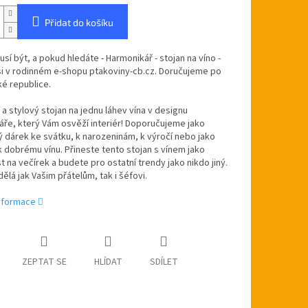
Přidat do košíku
sí být, a pokud hledáte - Harmonikář - stojan na víno -
si v rodinném e-shopu ptakoviny-cb.cz. Doručujeme po
ké republice.
a stylový stojan na jednu láhev vína v designu
ře, který Vám osvěží interiér! Doporučujeme jako
 dárek ke svátku, k narozeninám, k výročí nebo jako
 dobrému vínu. Přineste tento stojan s vínem jako
 na večírek a budete pro ostatní trendy jako nikdo jiný.
ělá jak Vašim přátelům, tak i šéfovi.
informace
ZEPTAT SE
HLÍDAT
SDÍLET