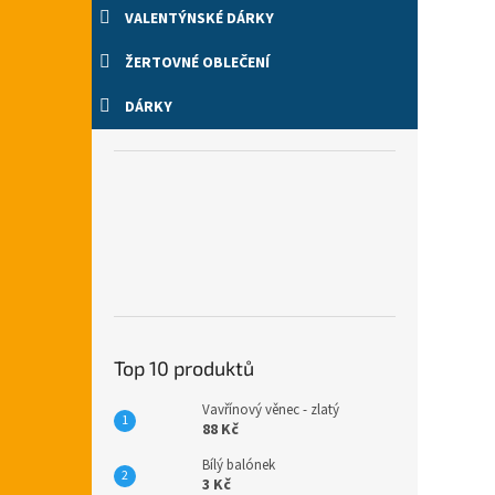
VALENTÝNSKÉ DÁRKY
ŽERTOVNÉ OBLEČENÍ
DÁRKY
Top 10 produktů
Vavřínový věnec - zlatý
88 Kč
Bílý balónek
3 Kč