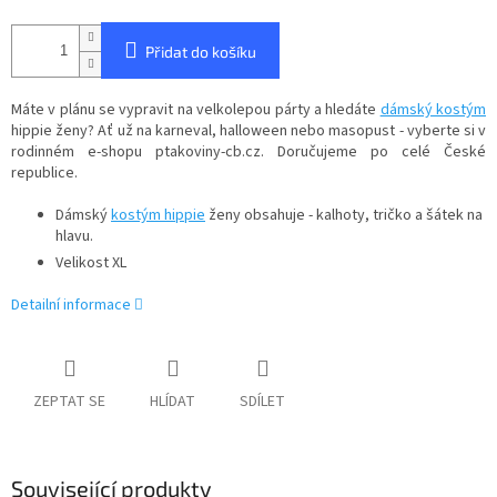
Přidat do košíku
Máte v plánu se vypravit na velkolepou párty a hledáte
dámský kostým
hippie ženy? Ať už na karneval, halloween nebo masopust - vyberte si v
rodinném e-shopu ptakoviny-cb.cz. Doručujeme po celé České
republice.
Dámský
kostým hippie
ženy obsahuje - kalhoty, tričko a šátek na
hlavu.
Velikost XL
Detailní informace
ZEPTAT SE
HLÍDAT
SDÍLET
Související produkty