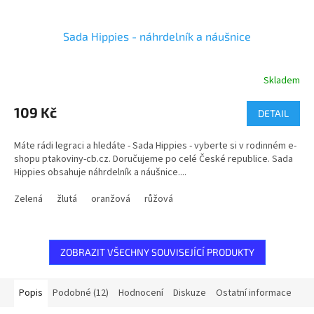
Sada Hippies - náhrdelník a náušnice
Skladem
Průměrné
hodnocení
produktu
109 Kč
DETAIL
je
5,0
Máte rádi legraci a hledáte - Sada Hippies - vyberte si v rodinném e-
z
shopu ptakoviny-cb.cz. Doručujeme po celé České republice. Sada
5
Hippies obsahuje náhrdelník a náušnice....
hvězdiček.
Zelená
žlutá
oranžová
růžová
ZOBRAZIT VŠECHNY SOUVISEJÍCÍ PRODUKTY
Popis
Podobné (12)
Hodnocení
Diskuze
Ostatní informace