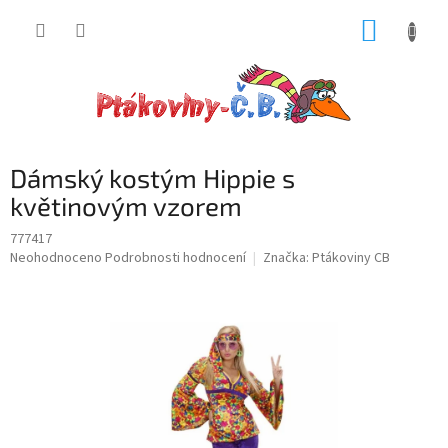
Přejít
NÁKUP
na
obsah
KOŠÍK
Dámský kostým Hippie s
květinovým vzorem
777417
Průměrné
Neohodnoceno
Podrobnosti hodnocení
Značka:
Ptákoviny CB
hodnocení
produktu
je
0,0
z
5
hvězdiček.