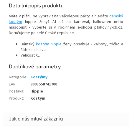
Detailní popis produktu
Máte v plánu se vypravit na velkolepou párty a hledáte
dámský
kostým
hippie ženy? Ať už na karneval, halloween nebo
masopust - vyberte si v rodinném e-shopu ptakoviny-cb.cz.
Doručujeme po celé České republice.
Dámský
kostým hippie
ženy obsahuje - kalhoty, tričko a
šátek na hlavu.
Velikost XL.
Doplňkové parametry
Kategorie
:
Kostýmy
EAN
:
8003558741700
Postava
:
Hippie
Produkt
:
Kostým