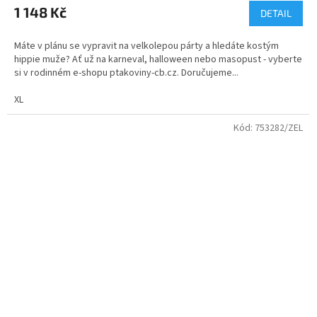
1 148 Kč
DETAIL
Máte v plánu se vypravit na velkolepou párty a hledáte kostým
hippie muže? Ať už na karneval, halloween nebo masopust - vyberte
si v rodinném e-shopu ptakoviny-cb.cz. Doručujeme...
XL
Kód:
753282/ZEL