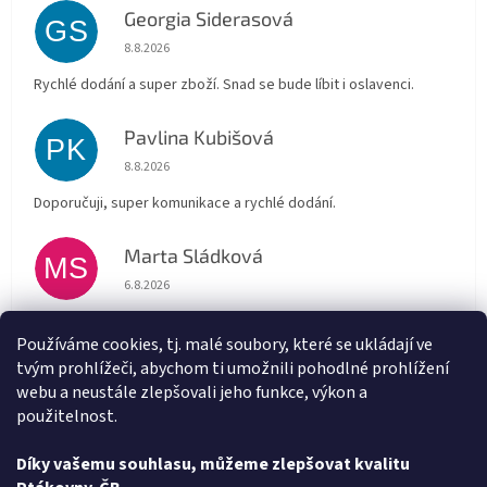
Georgia Siderasová
GS
Hodnocení obchodu je 5 z 5 hvězdiček.
8.8.2026
Rychlé dodání a super zboží. Snad se bude líbit i oslavenci.
Pavlina Kubišová
PK
Hodnocení obchodu je 5 z 5 hvězdiček.
8.8.2026
Doporučuji, super komunikace a rychlé dodání.
Marta Sládková
MS
Hodnocení obchodu je 5 z 5 hvězdiček.
6.8.2026
Rychlé doručení
Používáme cookies, tj. malé soubory, které se ukládají ve
tvým prohlížeči, abychom ti umožnili pohodlné prohlížení
Alena Trchova
AT
webu a neustále zlepšovali jeho funkce, výkon a
Hodnocení obchodu je 5 z 5 hvězdiček.
5.8.2026
použitelnost.
Vše v pořádku
Díky vašemu souhlasu, můžeme zlepšovat kvalitu