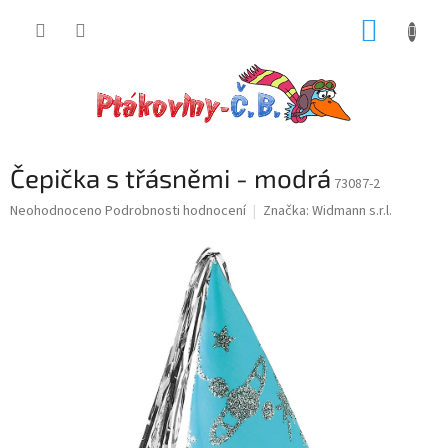
Přejít
NÁKUP
na
obsah
KOŠÍK
Čepička s třásněmi - modrá
73087-2
Průměrné
Neohodnoceno
Podrobnosti hodnocení
Značka:
Widmann s.r.l.
hodnocení
produktu
je
0,0
z
5
hvězdiček.