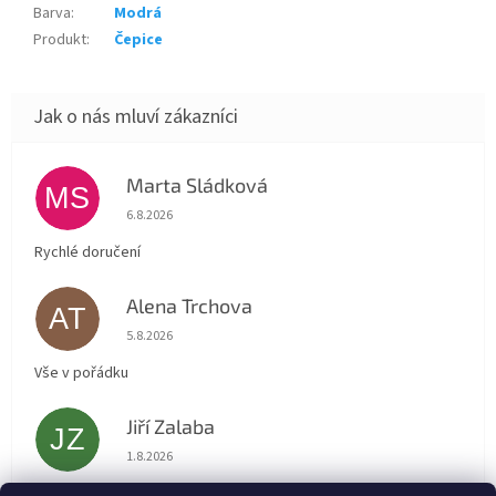
Barva
:
Modrá
Produkt
:
Čepice
Marta Sládková
MS
Hodnocení obchodu je 5 z 5 hvězdiček.
6.8.2026
Rychlé doručení
Alena Trchova
AT
Hodnocení obchodu je 5 z 5 hvězdiček.
5.8.2026
Vše v pořádku
Jiří Zalaba
JZ
Hodnocení obchodu je 5 z 5 hvězdiček.
1.8.2026
Rychlé dodání zboží super