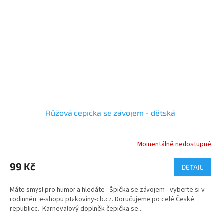
Růžová čepička se závojem - dětská
Momentálně nedostupné
Průměrné
hodnocení
produktu
99 Kč
DETAIL
je
5,0
Máte smysl pro humor a hledáte - Špička se závojem - vyberte si v
z
rodinném e-shopu ptakoviny-cb.cz. Doručujeme po celé České
5
republice. Karnevalový doplněk čepička se...
hvězdiček.