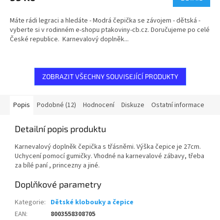
Máte rádi legraci a hledáte - Modrá čepička se závojem - dětská -
vyberte si v rodinném e-shopu ptakoviny-cb.cz. Doručujeme po celé
České republice. Karnevalový doplněk...
ZOBRAZIT VŠECHNY SOUVISEJÍCÍ PRODUKTY
Popis
Podobné (12)
Hodnocení
Diskuze
Ostatní informace
Detailní popis produktu
Karnevalový doplněk čepička s třásněmi. Výška čepice je 27cm.
Uchycení pomocí gumičky. Vhodné na karnevalové zábavy, třeba
za bílé paní , princezny a jiné.
Doplňkové parametry
Kategorie
:
Dětské klobouky a čepice
EAN
:
8003558308705