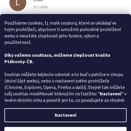
L
Hodnocení obchodu je 5 z 5 hvězdiček.
31.7.2026
Velmi rychlé vyřízení objednávky
Používáme cookies, tj. malé soubory, které se ukládají ve
tvým prohlížeči, abychom ti umožnili pohodlné prohlížení
renata svačinová
RS
webu a neustále zlepšovali jeho funkce, výkon a
Hodnocení obchodu je 5 z 5 hvězdiček.
31.7.2026
použitelnost.
Vše v pořádku. Super komunikace. Rychlé dodání
Díky vašemu souhlasu, můžeme zlepšovat kvalitu
Ptákovny-ČB.
Zobrazit další hodnocení
Z
Souhlas můžete kdykoliv odvolat a to buď v patičce e-shopu
á
(dolní část webu), nebo v nastavení svého prohlížeče
Způsob ověřování recenzí
p
(Chrome, Explorer, Opera, Firefox a další). Stejně tak můžete
a
svůj souhlas modifikovat kliknutím na tlačítko "
Nastavení
" v
t
levém dolním rohu a povolit jen to, co považujete za vhodné.
í
Vytvořil Shoptet
Nastavení
Copyright 2026
Ptákoviny-CB
. Všechna práva vyhrazena.
Upravit