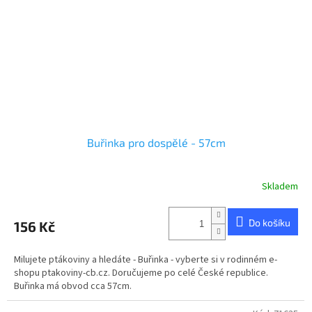
Buřinka pro dospělé - 57cm
Skladem
Průměrné
hodnocení
produktu
Do košíku
156 Kč
je
5,0
z
Milujete ptákoviny a hledáte - Buřinka - vyberte si v rodinném e-
5
shopu ptakoviny-cb.cz. Doručujeme po celé České republice.
hvězdiček.
Buřinka má obvod cca 57cm.