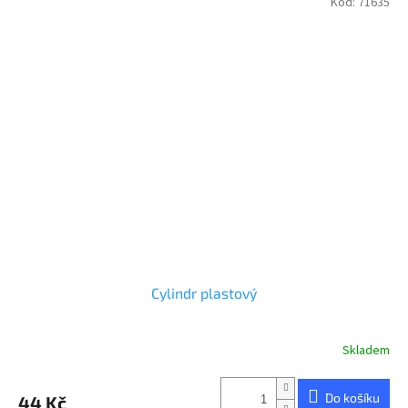
Kód:
71635
Cylindr plastový
Skladem
Do košíku
44 Kč