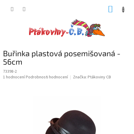
Přejít
NÁKUP
na
obsah
KOŠÍK
Buřinka plastová posemišovaná -
56cm
73398-2
Průměrné
1 hodnocení
Podrobnosti hodnocení
Značka:
Ptákoviny CB
hodnocení
produktu
je
5,0
z
5
hvězdiček.