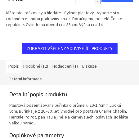
Máte rádi ptákoviny a hledáte - Cylindr plastový - vyberte si v
rodinném e-shopu ptakoviny-cb.cz. Doručujeme po celé České
republice. Cylindr má obvod cca 58 cm. Výška cca 14...
ZOBRAZIT VŠECHNY SOUVISEJÍCÍ PRODUKTY
Popis
Podobné (12)
Hodnocení (1)
Diskuze
Ostatní informace
Detailní popis produktu
Plastová posemišovaná buřinka o průměru 20x17cm hluboká
9cm. Buřinka je z 20.-30. let. Vhodné pro postavu Charlie Chaplin,
Hercule Poirot, pan Tau a jiné. Na karnevalech, oslavách uděláte
velkou parádu.
Doplňkové parametry