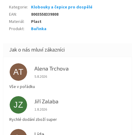
Kategorie
:
Klobouky a čepice pro dospělé
EAN
:
8003558339808
Materiál
:
Plast
Produkt
:
Buřinka
Alena Trchova
AT
Hodnocení obchodu je 5 z 5 hvězdiček.
5.8.2026
Vše v pořádku
Jiří Zalaba
JZ
Hodnocení obchodu je 5 z 5 hvězdiček.
1.8.2026
Rychlé dodání zboží super
Lída