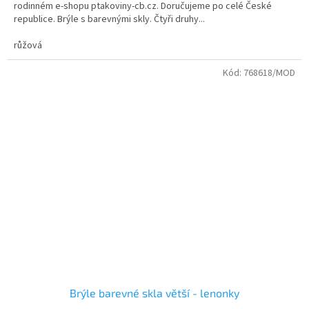
rodinném e-shopu ptakoviny-cb.cz. Doručujeme po celé České
5
republice. Brýle s barevnými skly. Čtyři druhy...
hvězdiček.
růžová
Kód:
768618/MOD
Brýle barevné skla větší - lenonky