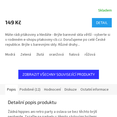
Skladem
Průměrné
hodnocení
produktu
149 Kč
DETAIL
je
4,8
Máte rádi ptákoviny a hledáte - Brýle barevné skla větší - vyberte si
z
v rodinném e-shopu ptakoviny-cb.cz. Doručujeme po celé České
5
republice. Brýle s barevnými skly. Různé druhy...
hvězdiček.
Modrá
Zelená
žlutá
oranžová
fialová
růžová
ZOBRAZIT VŠECHNY SOUVISEJÍCÍ PRODUKTY
Popis
Podobné (12)
Hodnocení
Diskuze
Ostatní informace
Detailní popis produktu
Žádná hippies ani retro party a oslava se bez těchto brýlí
neobejde. Zazařte na parketu s těmito stylovými brýlemi.