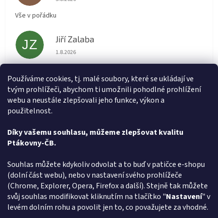
Vše v pořádku
Jiří Zalaba
JZ
Hodnocení obchodu je 5 z 5 hvězdiček.
1.8.2026
Rychlé dodání zboží super
Používáme cookies, tj. malé soubory, které se ukládají ve
tvým prohlížeči, abychom ti umožnili pohodlné prohlížení
Lída
L
webu a neustále zlepšovali jeho funkce, výkon a
Hodnocení obchodu je 5 z 5 hvězdiček.
31.7.2026
použitelnost.
Velmi rychlé vyřízení objednávky
Díky vašemu souhlasu, můžeme zlepšovat kvalitu
Ptákovny-ČB.
Zobrazit další hodnocení
Z
Souhlas můžete kdykoliv odvolat a to buď v patičce e-shopu
á
(dolní část webu), nebo v nastavení svého prohlížeče
Způsob ověřování recenzí
p
(Chrome, Explorer, Opera, Firefox a další). Stejně tak můžete
a
svůj souhlas modifikovat kliknutím na tlačítko "
Nastavení
" v
t
levém dolním rohu a povolit jen to, co považujete za vhodné.
í