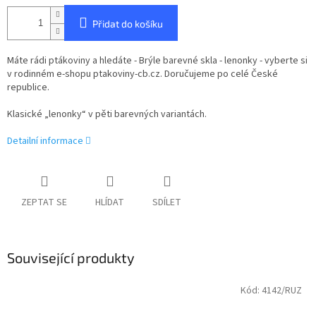
Přidat do košíku
Máte rádi ptákoviny a hledáte - Brýle barevné skla - lenonky - vyberte si
v rodinném e-shopu ptakoviny-cb.cz. Doručujeme po celé České
republice.
Klasické „lenonky“ v pěti barevných variantách.
Detailní informace
ZEPTAT SE
HLÍDAT
SDÍLET
Související produkty
Kód:
4142/RUZ