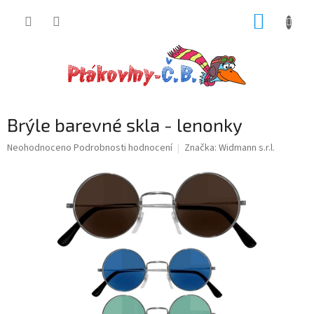
Přejít
NÁKUP
na
obsah
KOŠÍK
Brýle barevné skla - lenonky
Průměrné
Neohodnoceno
Podrobnosti hodnocení
Značka:
Widmann s.r.l.
hodnocení
produktu
je
0,0
z
5
hvězdiček.