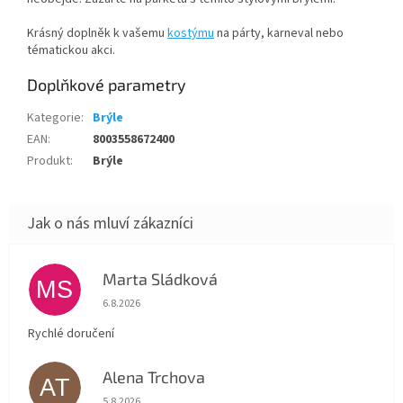
Krásný doplněk k vašemu
kostýmu
na párty, karneval nebo
tématickou akci.
Doplňkové parametry
Kategorie
:
Brýle
EAN
:
8003558672400
Produkt
:
Brýle
Marta Sládková
MS
Hodnocení obchodu je 5 z 5 hvězdiček.
6.8.2026
Rychlé doručení
Alena Trchova
AT
Hodnocení obchodu je 5 z 5 hvězdiček.
5.8.2026