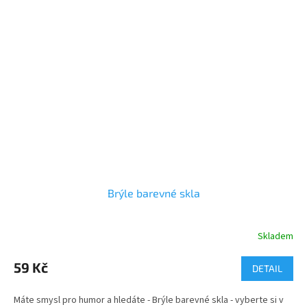
Brýle barevné skla
Skladem
Průměrné
hodnocení
produktu
59 Kč
DETAIL
je
5,0
Máte smysl pro humor a hledáte - Brýle barevné skla - vyberte si v
z