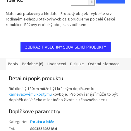
Máte rádi ptákoviny a hledáte - Erotický obojek - vyberte si v
rodinném e-shopu ptakoviny-cb.cz. Doručujeme po celé České
republice. Růžový erotický obojek s vodítkem
ZOBRAZIT VŠECHNY SOUVISEJÍCÍ PRODUKTY
Popis
Podobné (6)
Hodnocení
Diskuze
Ostatní informace
Detailní popis produktu
Bič dlouhý 180cm může být krásným doplňkem ke
karnevalovému kostýmu
kovboje. Pro odvážnější může to být
doplněk do Vašeho milostného života a zábavného sexu.
Doplňkové parametry
Kategorie
:
Pouta a biče
EAN
:
8003558053834