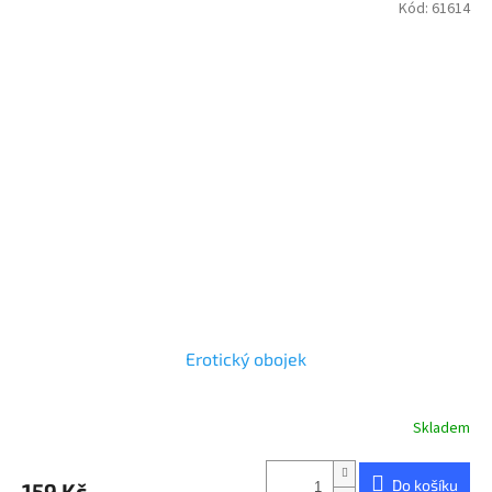
Kód:
61614
Erotický obojek
Skladem
Do košíku
159 Kč