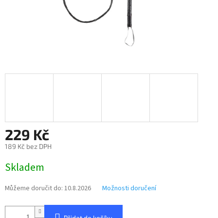
229 Kč
189 Kč bez DPH
Měrná
Skladem
cena:
Můžeme doručit do:
10.8.2026
Možnosti doručení
Přidat do košíku