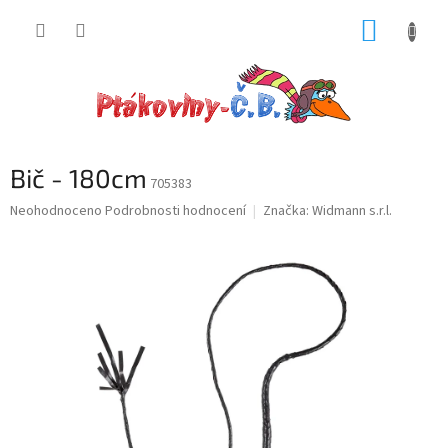
Přejít
NÁKUP
na
obsah
KOŠÍK
Bič - 180cm
705383
Průměrné
Neohodnoceno
Podrobnosti hodnocení
Značka:
Widmann s.r.l.
hodnocení
produktu
je
0,0
z
5
hvězdiček.