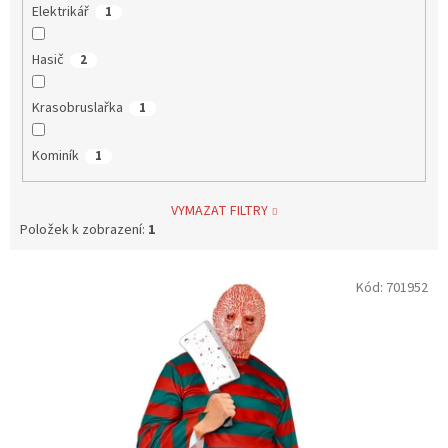
Elektrikář
1
Hasič
2
Krasobruslařka
1
Kominík
1
VYMAZAT FILTRY
Položek k zobrazení:
1
V
Kód:
701952
ý
p
i
s
p
r
o