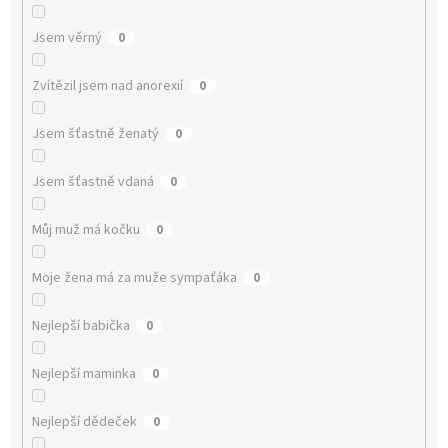
Jsem věrný
0
Zvítězil jsem nad anorexií
0
Jsem šťastně ženatý
0
Jsem šťastně vdaná
0
Můj muž má kočku
0
Moje žena má za muže sympaťáka
0
Nejlepší babička
0
Nejlepší maminka
0
Nejlepší dědeček
0