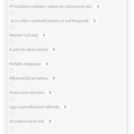
Při každém setkání s volem mi cuká pravé oko
0
Já se cítím v pohodě jenom ve své hospodě
0
Nejsem vyžraný
0
K pití mě nikdo nenutí
0
Kořalku nepiju jen
0
Můj koníček je kultura
0
Krása není všechno
0
Liga za prodloužení víkendu
0
Dovolená mých snů
0