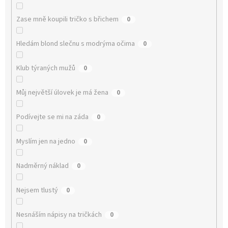
Zase mně koupili tričko s břichem
0
Hledám blond slečnu s modrýma očima
0
Klub týraných mužů
0
Můj největší úlovek je má žena
0
Podívejte se mi na záda
0
Myslím jen na jedno
0
Nadměrný náklad
0
Nejsem tlustý
0
Nesnáším nápisy na tričkách
0