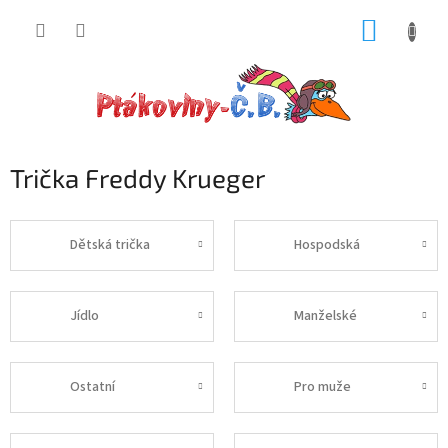
Přejít
NÁKUP
na
obsah
KOŠÍK
Trička Freddy Krueger
Dětská trička
Hospodská
Jídlo
Manželské
Ostatní
Pro muže