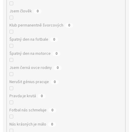
Jsem člověk
0
Klub permanentně švorcových
0
Špatný den na fotbale
0
Špatný den na motorce
0
Jsem černá ovce rodiny
0
Nerušit génius pracuje
0
Pravda je krutá
0
Fotbal nás schmeluje
0
Nás krásných je málo
0