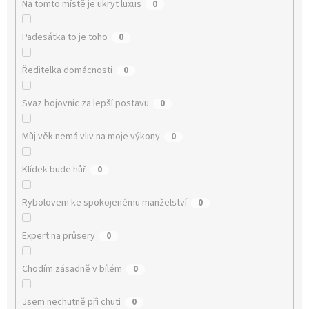
Na tomto místě je ukryt luxus
0
Padesátka to je toho
0
Ředitelka domácnosti
0
Svaz bojovnic za lepší postavu
0
Můj věk nemá vliv na moje výkony
0
Klídek bude hůř
0
Rybolovem ke spokojenému manželství
0
Expert na průsery
0
Chodím zásadně v bílém
0
Jsem nechutně při chuti
0