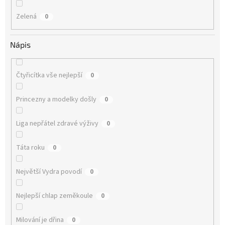
Zelená
0
Nápis
Čtyřicítka vše nejlepší
0
Princezny a modelky došly
0
Liga nepřátel zdravé výživy
0
Táta roku
0
Největší Vydra povodí
0
Nejlepší chlap zeměkoule
0
Milování je dřina
0