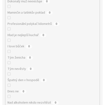
Dokonalý muž neexistuje
0
Maminčin a tatínkův poklad
0
Profesionální polykač kilometrů
0
Hlad je nejlepší kuchař
0
I love bůček
0
Tým ženicha
0
Tým nevěsty
0
Špatný den v hospodě
0
Dnes ne
0
Nad alkoholem nikdo nezvítězil
0