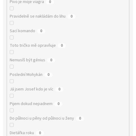
Pivo je moje viagra
0
Pravidelně se nakládám do lihu
0
Sací komando
0
Toto tričko mě opravňuje
0
Nemusíš být génius
0
Poslední Mohykán
0
Já jsem Josef kdo je víc
0
Pijem dokud nepadnem
0
Do půlnoci u pěny od půlnoci u ženy
0
Dietářka roku
0