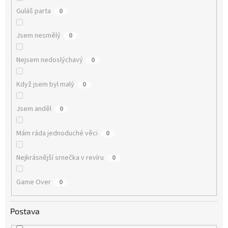
Guláš parta
0
Jsem nesmělý
0
Nejsem nedoslýchavý
0
Když jsem byl malý
0
Jsem anděl
0
Mám ráda jednoduché věci
0
Nejkrásnější srnečka v revíru
0
Game Over
0
Postava