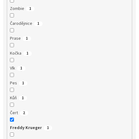
Zombie
1
Čarodějnice
1
Prase
1
Kočka
1
Vlk
1
Pes
1
Kůň
1
Čert
2
Freddy Krueger
1