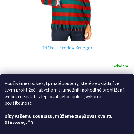
d
u
k
t
ů
Tričko - Freddy Krueger
Skladem
Do košíku
433 Kč
Používáme cookies, tj. malé soubory, které se ukládají ve
tvým prohlížeči, abychom ti umožnili pohodlné prohlížení
Máte rádi ptákoviny a hledáte - Tričko - Freddy Krueger - vyberte si
webu a neustále zlepšovali jeho funkce, výkon a
v rodinném e-shopu ptakoviny-cb.cz. Doručujeme po celé České
použitelnost.
republice. Tričko jako stvořené...
Díky vašemu souhlasu, můžeme zlepšovat kvalitu
1
položek celkem
Ptákovny-ČB.
O
v