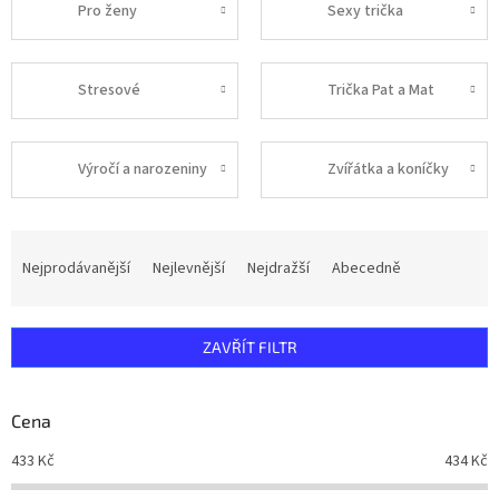
Pro ženy
Sexy trička
Stresové
Trička Pat a Mat
Výročí a narozeniny
Zvířátka a koníčky
Ř
a
Nejprodávanější
Nejlevnější
Nejdražší
Abecedně
z
e
n
ZAVŘÍT FILTR
í
p
r
Cena
o
d
433
Kč
434
Kč
u