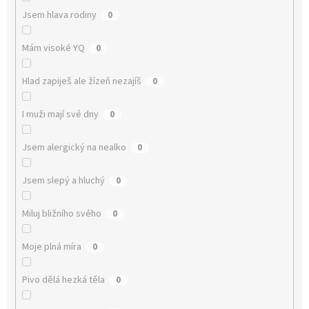
Jsem hlava rodiny
0
Mám visoké YQ
0
Hlad zapiješ ale žízeň nezajíš
0
I muži mají své dny
0
Jsem alergický na nealko
0
Jsem slepý a hluchý
0
Miluj bližního svého
0
Moje plná míra
0
Pivo dělá hezká těla
0