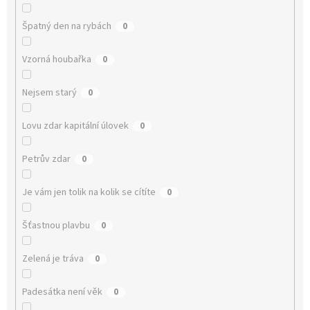
Špatný den na rybách
0
Vzorná houbařka
0
Nejsem starý
0
Lovu zdar kapitální úlovek
0
Petrův zdar
0
Je vám jen tolik na kolik se cítíte
0
Šťastnou plavbu
0
Zelená je tráva
0
Padesátka není věk
0