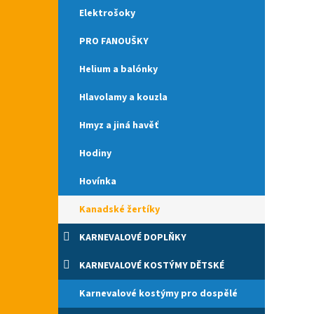
Elektrošoky
PRO FANOUŠKY
Helium a balónky
Hlavolamy a kouzla
Hmyz a jiná havěť
Hodiny
Hovínka
Kanadské žertíky
KARNEVALOVÉ DOPLŇKY
KARNEVALOVÉ KOSTÝMY DĚTSKÉ
Karnevalové kostýmy pro dospělé