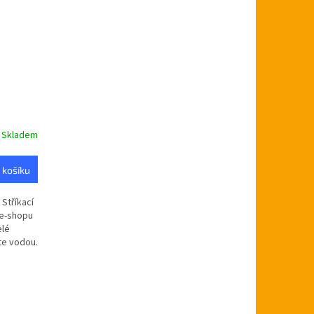
Skladem
 košíku
 Stříkací
 e-shopu
elé
te vodou.