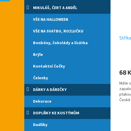
s
o
n
p
d
e
MIKULÁŠ, ČERT A ANDĚL
r
u
l
o
k
VŠE NA HALLOWEEN
d
t
VŠE NA SVATBU, ROZLUČKU
u
ů
Střík
k
Bonbóny, čokolády a lízátka
t
ů
Brýle
Průmě
hodno
Kontaktní čočky
produ
68 
je
Čelenky
5,0
Máte s
z
zapalo
DÁRKY A DÁREČKY
5
ptakov
hvězdi
České 
Dekorace
vodou.
DOPLŇKY KE KOSTÝMŮM
Dudlíky