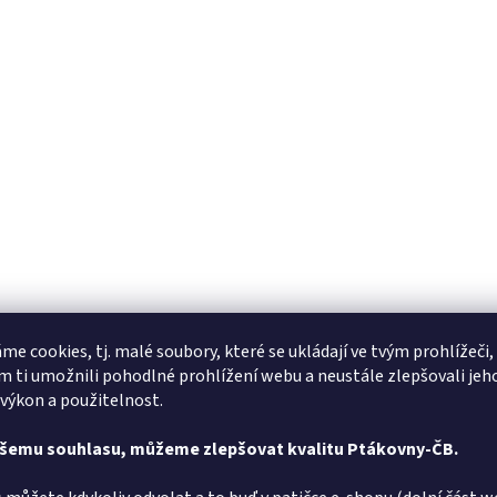
me cookies, tj. malé soubory, které se ukládají ve tvým prohlížeči,
 ti umožnili pohodlné prohlížení webu a neustále zlepšovali jeh
 výkon a použitelnost.
ašemu souhlasu, můžeme zlepšovat kvalitu Ptákovny-ČB.