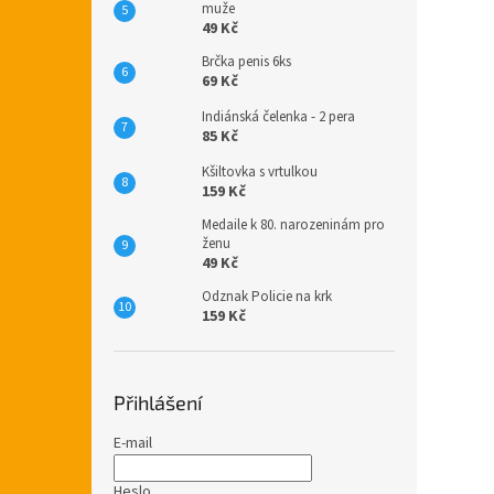
muže
49 Kč
Brčka penis 6ks
69 Kč
Indiánská čelenka - 2 pera
85 Kč
Kšiltovka s vrtulkou
159 Kč
Medaile k 80. narozeninám pro
ženu
49 Kč
Odznak Policie na krk
159 Kč
Přihlášení
E-mail
Heslo