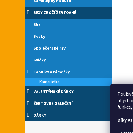
Samolepky na auto
SEXY ZBOŽÍ ŽERTOVNÉ
Sliz
Sošky
Společenské hry
Svíčky
Tabulky a rámečky
Kamarádka
VALENTÝNSKÉ DÁRKY
Používá
abychom
ŽERTOVNÉ OBLEČENÍ
funkce,
DÁRKY
Díky v