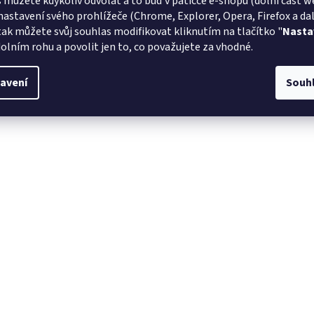
 můžete kdykoliv odvolat a to buď v patičce e-shopu (dolní část w
nastavení svého prohlížeče (Chrome, Explorer, Opera, Firefox a dalš
tak můžete svůj souhlas modifikovat kliknutím na tlačítko "
Nasta
olním rohu a povolit jen to, co považujete za vhodné.
avení
Souh