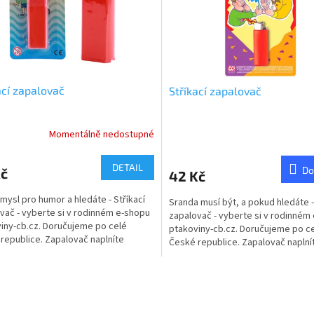
ací zapalovač
Stříkací zapalovač
Momentálně nedostupné
rné
Průměrné
cení
hodnocení
ktu
produktu
DETAIL
Do
Kč
42 Kč
je
2,0
mysl pro humor a hledáte - Stříkací
Sranda musí být, a pokud hledáte -
z
vač - vyberte si v rodinném e-shopu
zapalovač - vyberte si v rodinném
5
iny-cb.cz. Doručujeme po celé
ptakoviny-cb.cz. Doručujeme po c
ček.
hvězdiček.
republice. Zapalovač naplníte
České republice. Zapalovač naplní
 Poté nabídnete...
Poté...
O
v
l