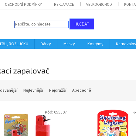
OBCHODNÍ PODMÍNKY
REKLAMACE
VELKOOBCHOD
KONTA
HLEDAT
ATBU, ROZLUČKU
Dárky
Masky
Kostýmy
Karnevalo
kací zapalovač
dávanější
Nejlevnější
Nejdražší
Abecedně
Kód:
055507
K