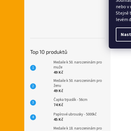
Souhlas
nebo v 
Stejně 
levém d
Nast
Top 10 produktů
Medaile k 50. narozeninám pro
muže
49 Kč
Medaile k 50. narozeninám pro
ženu
49 Kč
Čapka trpaslík - 56cm
74 Kč
Papírové ubrousky - 5000kč
45 Kč
Medaile k 18. narozeninám pro