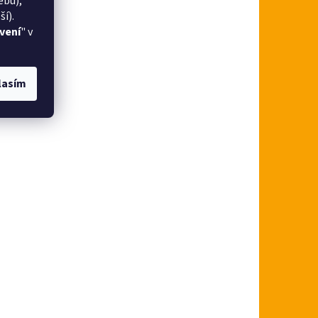
ebu),
í).
vení
" v
lasím