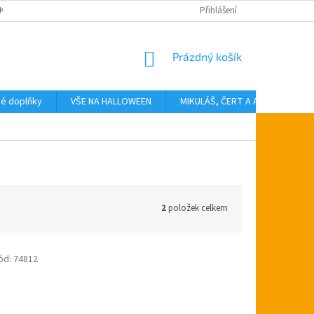
KTY
Přihlášení
NÁKUPNÍ
Prázdný košík
KOŠÍK
vé doplňky
VŠE NA HALLOWEEN
MIKULÁŠ, ČERT A ANDĚL
T
2
položek celkem
ód:
74812