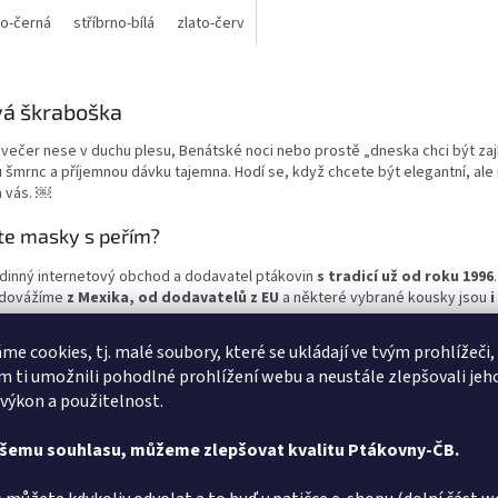
no-černá
stříbrno-bílá
zlato-červená
zlato-černá
O
v
á škraboška
l
á
večer nese v duchu plesu, Benátské noci nebo prostě „dneska chci být zají
d
šmrnc a příjemnou dávku tajemna. Hodí se, když chcete být elegantní, ale n
a
a vás. ￼
c
í
te masky s peřím?
p
r
dinný internetový obchod a dodavatel ptákovin
s tradicí už od roku 1996
v
 dovážíme
z Mexika, od dodavatelů z EU
a některé vybrané kousky jsou
i
k
y
 s výběrem nevíte rady, budeme rádi když využijete naší e-mailovou adres
v
me cookies, tj. malé soubory, které se ukládají ve tvým prohlížeči,
onní číslo +420 736-623-457
. Veškeré naše zboží si po vytvoření objed
ý
 ti umožnili pohodlné prohlížení webu a neustále zlepšovali jeh
 výdejním místě (platba pouze v hotovosti)
v Hrdějovicích na adrese Okr
p
 výkon a použitelnost.
0.
i
s
tší člověk je ten, kdo se umí celý život smát a radovat, tak si vybe
ašemu souhlasu, můžeme zlepšovat kvalitu Ptákovny-ČB.
u
ny-cb.cz
– největší výběr
škrabošek
najdete u nás – a vše skladem! Pro v
my
a další ptákoviny
! Oblíbené jsou třeba:
párty kostýmy
,
divadelní masky