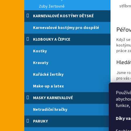
peřím.
stříbr
Zuby žertovné
KARNEVALOVÉ KOSTÝMY DĚTSKÉ
Karnevalové kostýmy pro dospělé
Péřov
KLOBOUKY A ČEPICE
Když se 
kostýmu 
práce z
Kostky
Hledá
Kravaty
Jsme ro
Kuřácké žertíky
pro vás
Make-up a latex
Pokud si
Používá
na
telef
MASKY KARNEVALOVÉ
abychom
skladu a
funkce,
do 17:0
Netradiční hračky
Nejboha
Díky v
PARUKY
Ptakovi
kostý