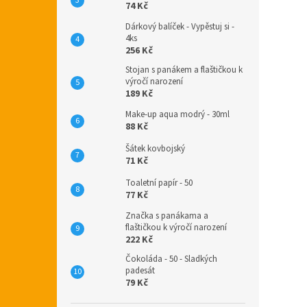
74 Kč
Dárkový balíček - Vypěstuj si -
4ks
256 Kč
Stojan s panákem a flaštičkou k
výročí narození
189 Kč
Make-up aqua modrý - 30ml
88 Kč
Šátek kovbojský
71 Kč
Toaletní papír - 50
77 Kč
Značka s panákama a
flaštičkou k výročí narození
222 Kč
Čokoláda - 50 - Sladkých
padesát
79 Kč