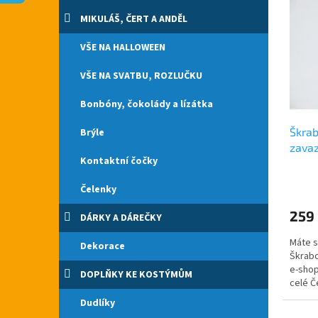
n
p
p
e
MIKULÁŠ, ČERT A ANDĚL
i
r
l
s
o
VŠE NA HALLOWEEN
p
d
r
u
VŠE NA SVATBU, ROZLUČKU
o
k
d
t
Bonbóny, čokolády a lízátka
u
ů
Škrab
Brýle
k
zava
t
Kontaktní čočky
ů
Průmě
Čelenky
hodno
produ
259
DÁRKY A DÁREČKY
je
5,0
Máte s
z
Dekorace
Škrabo
5
e-shop
hvězdi
DOPLŇKY KE KOSTÝMŮM
celé Č
peřím.
Dudlíky