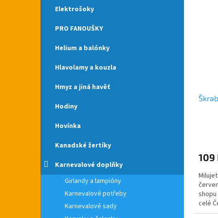
Elektrošoky
PRO FANOUŠKY
Helium a balónky
Hlavolamy a kouzla
Hmyz a jiná havěť
Škrab
Hodiny
Hovínka
Průmě
hodno
Kanadské žertíky
produ
109
je
Karnevalové doplňky
5,0
Miluje
z
Girlandy a lampióny
červen
5
Karnevalové potřeby
shopu 
hvězdi
celé Č
Karnevalové sady
peřím.