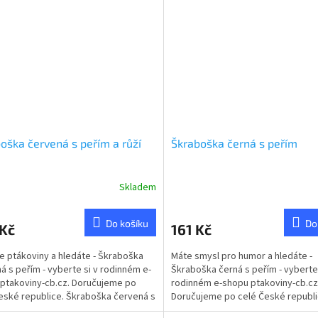
oška červená s peřím a růží
Škraboška černá s peřím
Skladem
rné
cení
ktu
Do košíku
Do
 Kč
161 Kč
te ptákoviny a hledáte - Škraboška
Máte smysl pro humor a hledáte -
á s peřím - vyberte si v rodinném e-
Škraboška černá s peřím - vyberte 
ptakoviny-cb.cz. Doručujeme po
rodinném e-shopu ptakoviny-cb.cz
ček.
eské republice. Škraboška červená s
Doručujeme po celé České republi
Škraboška černá s peřím.