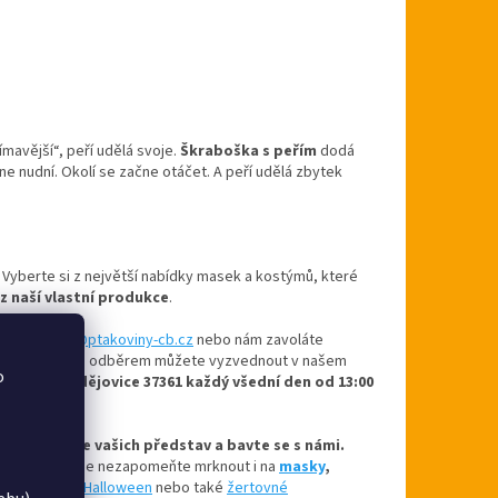
mavější“, peří udělá svoje.
Škraboška s peřím
dodá
e nudní. Okolí se začne otáčet. A peří udělá zbytek
. Vyberte si z největší nabídky masek a kostýmů, které
 z naší vlastní produkce
.
u
ptakoviny@ptakoviny-cb.cz
nebo nám zavoláte
návky s osobním odběrem můžete vyzvednout v našem
o
užní 234, Hrdějovice 37361 každý všední den od 13:00
rte masku dle vašich představ a bavte se s námi.
íce inspirace se nezapomeňte mrknout i na
masky
,
,
kostýmy na Halloween
nebo také
žertovné