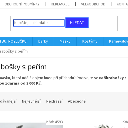
OBCHODNÍ PODMÍNKY
REKLAMACE
VELKOOBCHOD
KONTA
HLEDAT
ATBU, ROZLUČKU
Dárky
Masky
Kostýmy
Karnevalo
rabošky s peřím
abošky s peřím
masku, která udělá dojem hned při příchodu? Podívejte se na
škrabošky s
u zdarma od 2 000 Kč.
dávanější
Nejlevnější
Nejdražší
Abecedně
Kód:
4593
Kó