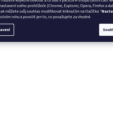
 můžete kdykoliv odvolat a to buď v patičce e-shopu (dolní část w
í
a
vtipné dárky
.
nastavení svého prohlížeče (Chrome, Explorer, Opera, Firefox a dalš
tak můžete svůj souhlas modifikovat kliknutím na tlačítko "
Nasta
olním rohu a povolit jen to, co považujete za vhodné.
avení
Souh