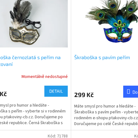
oška černozlatá s peřím na
Škraboška s pavím peřím
zovaní
Momentálně nedostupné
rné
cení
ktu
DETAIL
Do
 Kč
299 Kč
mysl pro humor a hledáte -
Máte smysl pro humor a hledáte -
ška s peřím - vyberte si v rodinném
Škraboška s pavím peřím - vyberte
u ptakoviny-cb.cz. Doručujeme po
rodinném e-shopu ptakoviny-cb.cz
ček.
eské republice. Černá škraboška s
Doručujeme po celé České republi
Černá škraboška s pavím peřím.
Kód:
71788
K