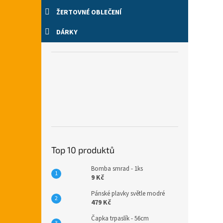
ŽERTOVNÉ OBLEČENÍ
DÁRKY
Top 10 produktů
Bomba smrad - 1ks
9 Kč
Pánské plavky světle modré
479 Kč
Čapka trpaslík - 56cm