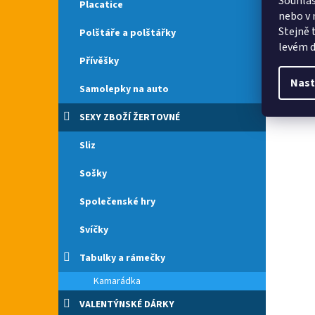
Souhlas
Placatice
oblečen
nebo v 
Stejně 
Polštáře a polštářky
levém d
Přívěšky
Nast
Samolepky na auto
SEXY ZBOŽÍ ŽERTOVNÉ
Sliz
Sošky
Společenské hry
Svíčky
Tabulky a rámečky
Kamarádka
VALENTÝNSKÉ DÁRKY