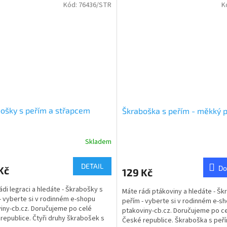
Kód:
76436/STR
K
ošky s peřím a střapcem
Škraboška s peřím - měkký p
Skladem
DETAIL
Do
Kč
129 Kč
ádi legraci a hledáte - Škrabošky s
Máte rádi ptákoviny a hledáte - Šk
- vyberte si v rodinném e-shopu
peřím - vyberte si v rodinném e-s
iny-cb.cz. Doručujeme po celé
ptakoviny-cb.cz. Doručujeme po c
republice. Čtyři druhy škrabošek s
České republice. Škraboška s peří