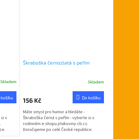
Škraboška černozlatá s peřím
Skladem
Skladem
 košíku
Do košíku
156 Kč
Máte smysl pro humor a hledáte -
si v
Škraboška černá s peřím - vyberte si v
.
rodinném e-shopu ptakoviny-cb.cz.
ce.
Doručujeme po celé České republice.
Škraboška černozlatá s peřím.