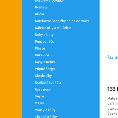
Korunky a čelenky
Konfety
Křídla
Nafukovací doplňky nejen do vody
Náhrdelníky a náušnice
Nohy a boty
Punčocháče
Pláště
Rukavice
Škrab
Řasy a nehty
Vtipné šerpy
Škrabošky
Useklé části těla
133 
Uši a nosy
Vějíře
Máte r
Vlajky
peřím 
ptakov
Vousy a kníry
České 
Zbraně a štíty