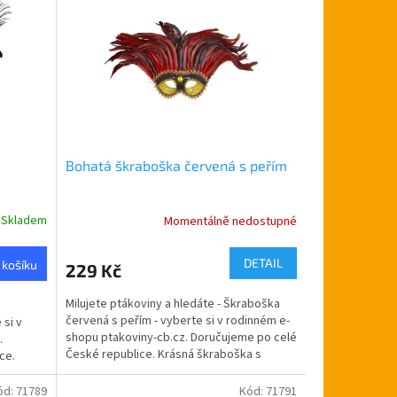
Bohatá škraboška červená s peřím
Skladem
Momentálně nedostupné
DETAIL
 košíku
229 Kč
Milujete ptákoviny a hledáte - Škraboška
červená s peřím - vyberte si v rodinném e-
 si v
shopu ptakoviny-cb.cz. Doručujeme po celé
.
České republice. Krásná škraboška s
ce.
dlouhým peřím...
ód:
71789
Kód:
71791