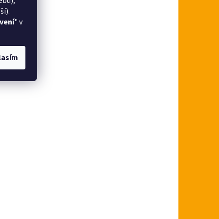
ebu),
í).
vení
" v
lasím