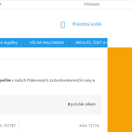
KTY
Přihlášení
NÁKUPNÍ
Prázdný košík
KOŠÍK
vé doplňky
VŠE NA HALLOWEEN
MIKULÁŠ, ČERT A ANDĚL
T
 peřím
v našich Ptákovinách za bezkonkurenční ceny
s
8
položek celkem
d:
707787
Kód:
71774