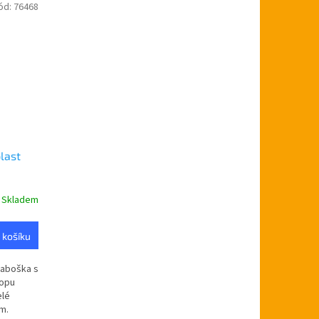
ód:
76468
last
Skladem
 košíku
raboška s
hopu
elé
m.