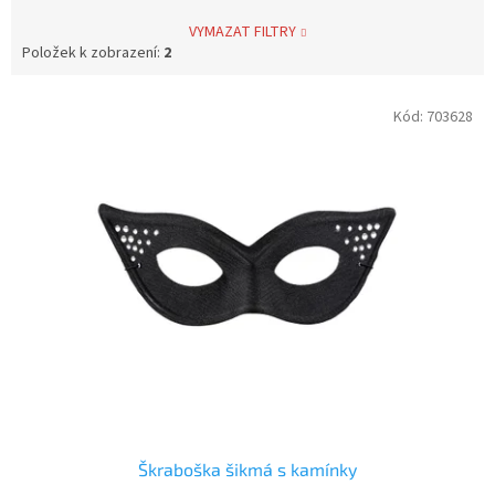
VYMAZAT FILTRY
Položek k zobrazení:
2
V
Kód:
703628
ý
p
i
s
p
r
o
d
u
k
t
ů
Škraboška šikmá s kamínky