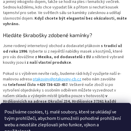
c
a jemný inkognito dojem, takže se hodí na ples i tematický večírek.
í
Sednou každému, kdo chce vypadat šik a přitom si nechat kousek
p
tajemství pro sebe. Ve světlech sálu se kamínky zalesknou a udělají
r
slavnostní dojem.
Když chcete být elegantní bez okázalosti, máte
v
vyhráno.
k
y
Hledáte škrabošky zdobené kamínky?
v
ý
Jsme rodinný internetový obchod a dodavatel ptákovin
s tradicí už
p
od roku 1996
. Vyberte si z největší nabídky masek a kostýmů, které
i
pro vás dovážíme
z Mexika, od dodavatelů z EU
a některé vybrané
s
kousky jsou
i z naší vlastní produkce
.
u
Pokud si s výběrem nevíte rady, budeme rádi když využijete naší e-
mailovou adresu
ptakoviny@ptakoviny-cb.cz
nebo nám zavoláte
na
telefonní číslo +420 736-623-457
. Veškeré naše zboží si po
vytvoření objednávky s osobním odběrem můžete vyzvednout v
našem skladu a výdejním místě (platba pouze v hotovosti)
v
Hrdějovicích na adrese Okružní 234, Hrdějovice 37361 každý
všední den od 13:00 do 17:00.
Používáme cookies, tj. malé soubory, které se ukládají ve
Nejbohatší člověk je ten, kdo se umí celý život smát a radovat,
tvým prohlížeči, abychom ti umožnili pohodlné prohlížení
tak si vyberte masku dle vašich představ a bavte se s námi.
webu a neustále zlepšovali jeho funkce, výkon a
Ptakoviny-cb.cz
– největší výběr
škrabošek
najdete u nás – a vše