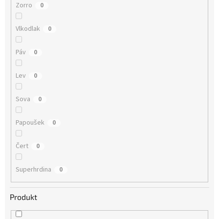
Zorro
0
Vlkodlak
0
Páv
0
Lev
0
Sova
0
Papoušek
0
Čert
0
Superhrdina
0
Produkt