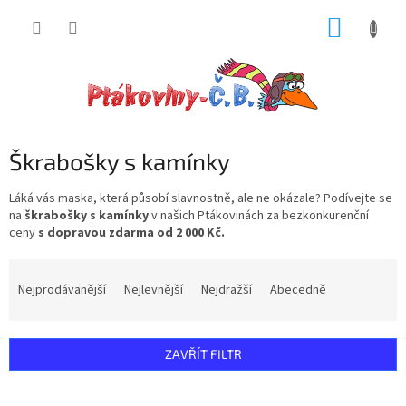
Přejít
NÁKUP
na
obsah
KOŠÍK
Škrabošky s kamínky
Láká vás maska, která působí slavnostně, ale ne okázale? Podívejte se
na
škrabošky s kamínky
v našich Ptákovinách za bezkonkurenční
ceny
s dopravou zdarma od 2 000 Kč.
Ř
a
Nejprodávanější
Nejlevnější
Nejdražší
Abecedně
z
e
n
ZAVŘÍT FILTR
í
p