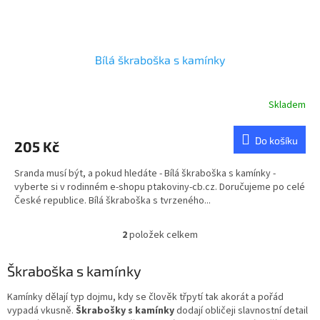
Bílá škraboška s kamínky
Skladem
Do košíku
205 Kč
Sranda musí být, a pokud hledáte - Bílá škraboška s kamínky -
vyberte si v rodinném e-shopu ptakoviny-cb.cz. Doručujeme po celé
České republice. Bílá škraboška s tvrzeného...
2
položek celkem
O
v
l
Škraboška s kamínky
á
d
Kamínky dělají typ dojmu, kdy se člověk třpytí tak akorát a pořád
a
vypadá vkusně.
Škrabošky s kamínky
dodají obličeji slavnostní detail