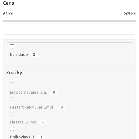
r
Cena
o
d
62
Kč
205
Kč
u
k
t
ů
Na skladě
2
Značky
Eurocarnavales, s.a.
0
Festartikel-Müller GmbH
0
Fiestas Guirca
0
Ptákoviny CB
1