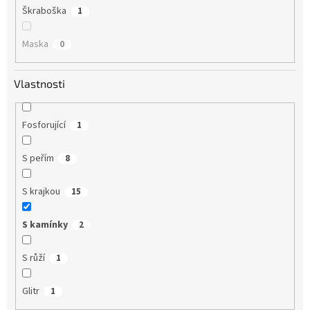
Škraboška
1
Maska
0
Vlastnosti
Fosforující
1
S peřím
8
S krajkou
15
S kamínky
2
S růží
1
Glitr
1