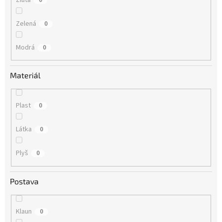
Zelená
0
Modrá
0
Materiál
Plast
0
Látka
0
Plyš
0
Postava
Klaun
0