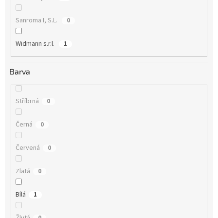
Sanroma I, S.L.
0
Widmann s.r.l.
1
Barva
Stříbrná
0
Černá
0
Červená
0
Zlatá
0
Bílá
1
Žlutá
0