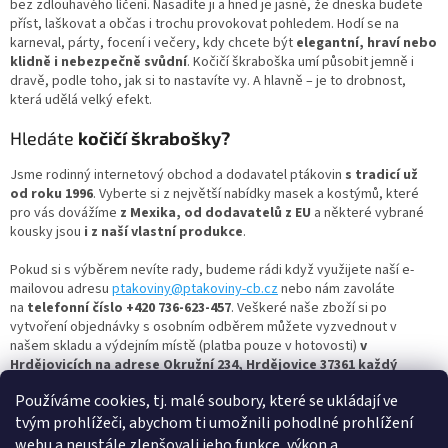
a
bez zdlouhavého líčení. Nasadíte ji a hned je jasné, že dneska budete
c
příst, laškovat a občas i trochu provokovat pohledem. Hodí se na
í
karneval, párty, focení i večery, kdy chcete být
elegantní, hraví nebo
p
klidně i nebezpečně svůdní
. Kočičí škraboška umí působit jemně i
r
dravě, podle toho, jak si to nastavíte vy. A hlavně – je to drobnost,
v
která udělá velký efekt.
k
y
Hledáte
kočičí škrabošky?
v
ý
Jsme rodinný internetový obchod a dodavatel ptákovin
s tradicí už
p
od roku 1996
. Vyberte si z největší nabídky masek a kostýmů, které
i
pro vás dovážíme
z Mexika, od dodavatelů z EU
a některé vybrané
s
kousky jsou
i z naší vlastní produkce
.
u
Pokud si s výběrem nevíte rady, budeme rádi když využijete naší e-
mailovou adresu
ptakoviny@ptakoviny-cb.cz
nebo nám zavoláte
na
telefonní číslo +420 736-623-457
. Veškeré naše zboží si po
vytvoření objednávky s osobním odběrem můžete vyzvednout v
našem skladu a výdejním místě (platba pouze v hotovosti)
v
Hrdějovicích na adrese Okružní 234, Hrdějovice 37361 každý
všední den od 13:00 do 17:00.
Používáme cookies, tj. malé soubory, které se ukládají ve
Nejbohatší člověk je ten, kdo se umí celý život smát a radovat,
tvým prohlížeči, abychom ti umožnili pohodlné prohlížení
tak si vyberte masku dle vašich představ a bavte se s námi.
webu a neustále zlepšovali jeho funkce, výkon a