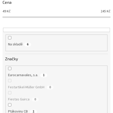
r
Cena
o
d
49
Kč
245
Kč
u
k
t
ů
Na skladě
6
Značky
Eurocarnavales, s.a.
1
Festartikel-Müller GmbH
0
Fiestas Guirca
0
Ptákoviny CB
2