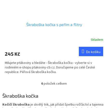
Škraboška kočka s peřím a flitry
Skladem
Průměrné
hodnocení
produktu
Do košíku
245 Kč
je
5,0
Milujete ptákoviny a hledáte - Škraboška kočka - vyberte si v
z
rodinném e-shopu ptakoviny-cb.cz. Doručujeme po celé České
5
republice. Péřová škraboška kočka.
hvězdiček.
6
položek celkem
O
v
l
Škraboška kočka
á
d
Kočičí škraboška
je skvělý trik, jak přidat špetku rošťáctví a tajemna