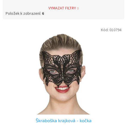
VYMAZAT FILTRY
Položek k zobrazení:
6
V
Kód:
010794
ý
p
i
s
p
r
o
d
u
k
t
ů
Škraboška krajková - kočka