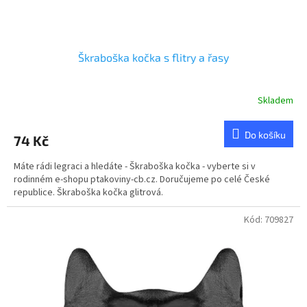
Škraboška kočka s flitry a řasy
Skladem
Průměrné
hodnocení
produktu
Do košíku
74 Kč
je
5,0
Máte rádi legraci a hledáte - Škraboška kočka - vyberte si v
z
rodinném e-shopu ptakoviny-cb.cz. Doručujeme po celé České
5
republice. Škraboška kočka glitrová.
hvězdiček.
Kód:
709827