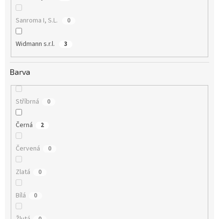
Sanroma I, S.L.
0
Widmann s.r.l.
3
Barva
Stříbrná
0
Černá
2
Červená
0
Zlatá
0
Bílá
0
Žlutá
0