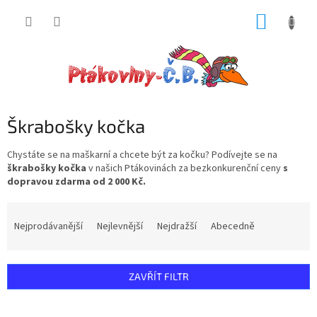
Přejít
NÁKUP
na
obsah
KOŠÍK
Škrabošky kočka
Chystáte se na maškarní a chcete být za kočku? Podívejte se na
škrabošky kočka
v našich Ptákovinách za bezkonkurenční ceny
s
dopravou zdarma od 2 000 Kč.
Ř
a
Nejprodávanější
Nejlevnější
Nejdražší
Abecedně
z
e
n
ZAVŘÍT FILTR
í
p