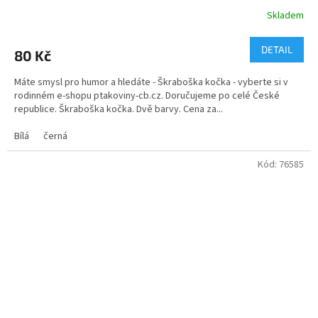
Skladem
Průměrné
hodnocení
produktu
DETAIL
80 Kč
je
4,7
Máte smysl pro humor a hledáte - Škraboška kočka - vyberte si v
z
rodinném e-shopu ptakoviny-cb.cz. Doručujeme po celé České
5
republice. Škraboška kočka. Dvě barvy. Cena za...
hvězdiček.
Bílá
černá
Kód:
76585