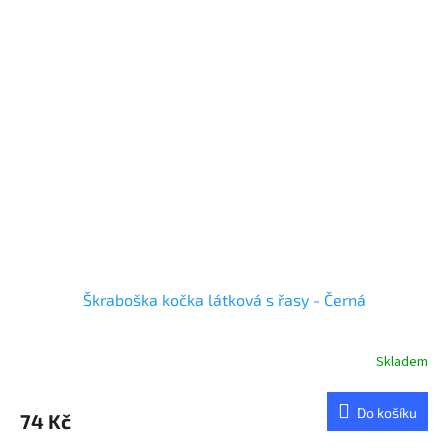
Škraboška kočka látková s řasy - Černá
Skladem
Do košíku
74 Kč