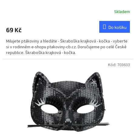
Skladem
Průměrné
hodnocení
produktu
Do košíku
69 Kč
je
5,0
Milujete ptákoviny a hledáte - Škraboška krajková - kočka - vyberte
z
si v rodinném e-shopu ptakoviny-cb.cz. Doručujeme po celé České
5
republice. Škraboška krajková - kočka.
hvězdiček.
Kód:
703633