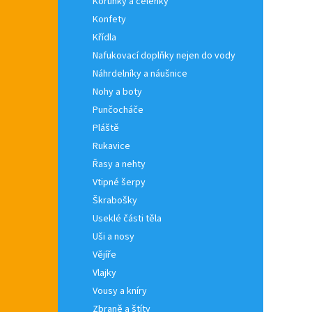
Korunky a čelenky
Konfety
Křídla
Nafukovací doplňky nejen do vody
Náhrdelníky a náušnice
Nohy a boty
Punčocháče
Pláště
Rukavice
Řasy a nehty
Vtipné šerpy
Škrabošky
Useklé části těla
Uši a nosy
Vějíře
Vlajky
Vousy a kníry
Zbraně a štíty