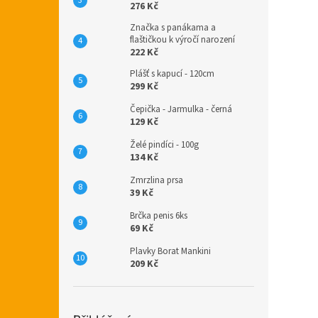
276 Kč
Značka s panákama a
flaštičkou k výročí narození
222 Kč
Plášť s kapucí - 120cm
299 Kč
Čepička - Jarmulka - černá
129 Kč
Želé pindíci - 100g
134 Kč
Zmrzlina prsa
39 Kč
Brčka penis 6ks
69 Kč
Plavky Borat Mankini
209 Kč