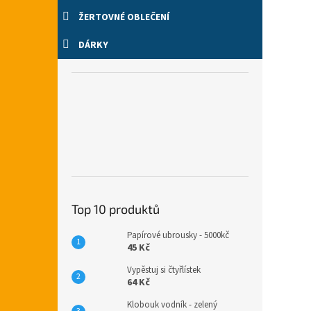
ŽERTOVNÉ OBLEČENÍ
DÁRKY
Top 10 produktů
Papírové ubrousky - 5000kč
45 Kč
Vypěstuj si čtyřlístek
64 Kč
Klobouk vodník - zelený