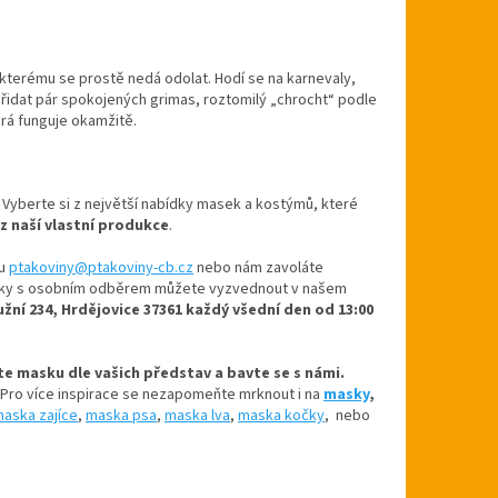
 kterému se prostě nedá odolat. Hodí se na karnevaly,
přidat pár spokojených grimas, roztomilý „chrocht“ podle
rá funguje okamžitě.
. Vyberte si z největší nabídky masek a kostýmů, které
 z naší vlastní produkce
.
u
ptakoviny@ptakoviny-cb.cz
nebo nám zavoláte
návky s osobním odběrem můžete vyzvednout v našem
užní 234, Hrdějovice 37361 každý všední den od 13:00
rte masku dle vašich představ a bavte se s námi.
 Pro více inspirace se nezapomeňte mrknout i na
masky
,
aska zajíce
,
maska psa
,
maska lva
,
maska kočky
, nebo