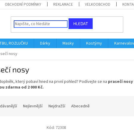
OBCHODNÍ PODMÍNKY
REKLAMACE
VELKOOBCHOD
KONTA
HLEDAT
ATBU, ROZLUČKU
Dárky
Masky
Kostýmy
Karnevalo
asečí nosy
ečí nosy
oplněk, který pobaví hned na první pohled? Podívejte se na
prasečí nosy
u zdarma od 2 000 Kč.
dávanější
Nejlevnější
Nejdražší
Abecedně
Kód:
72308