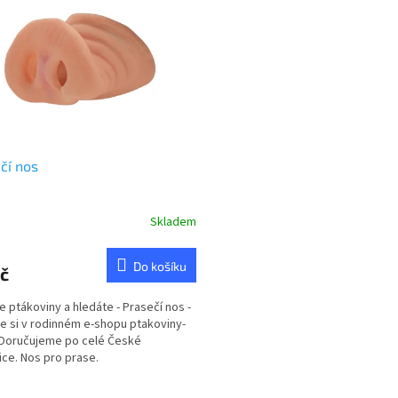
čí nos
Skladem
Do košíku
č
te ptákoviny a hledáte - Prasečí nos -
e si v rodinném e-shopu ptakoviny-
 Doručujeme po celé České
ice. Nos pro prase.