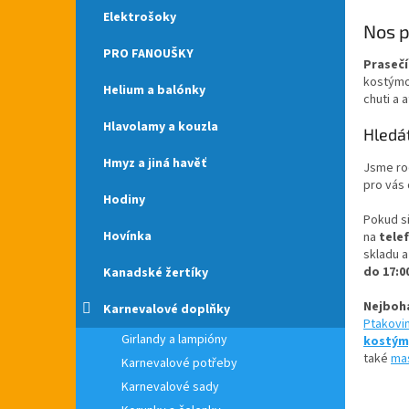
Elektrošoky
Nos 
PRO FANOUŠKY
Praseč
kostýmov
Helium a balónky
chuti a 
Hlavolamy a kouzla
Hledá
Hmyz a jiná havěť
Jsme ro
pro vás
Hodiny
Pokud si
Hovínka
na
telef
skladu a
do 17:0
Kanadské žertíky
Nejboha
Karnevalové doplňky
Ptakovi
Girlandy a lampióny
kostý
také
ma
Karnevalové potřeby
Karnevalové sady