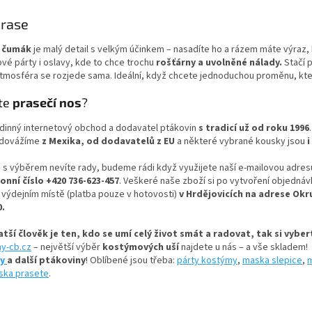
O
v
prase
l
á
í čumák
je malý detail s velkým účinkem – nasadíte ho a rázem máte výraz,
d
é párty i oslavy, kde to chce trochu
rošťárny a uvolněné nálady.
Stačí 
a
atmosféra se rozjede sama. Ideální, když chcete jednoduchou proměnu, kte
c
í
te
prasečí nos
?
p
r
dinný internetový obchod a dodavatel ptákovin
s tradicí už od roku 1996
v
 dovážíme
z Mexika, od dodavatelů z EU
a některé vybrané kousky jsou
i
k
y
 s výběrem nevíte rady, budeme rádi když využijete naší e-mailovou adres
v
onní číslo +420 736-623-457
. Veškeré naše zboží si po vytvoření objed
ý
 výdejním místě (platba pouze v hotovosti)
v Hrdějovicích na adrese Okr
p
0.
i
s
tší člověk je ten, kdo se umí celý život smát a radovat, tak si vybe
u
ny-cb.cz
– největší výběr
kostýmových uší
najdete u nás – a vše skladem!
my
a další ptákoviny
! Oblíbené jsou třeba:
párty kostýmy
,
maska slepice
,
m
ska prasete
.