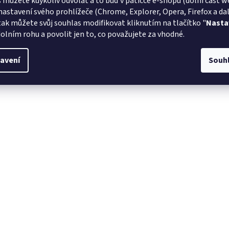
 můžete kdykoliv odvolat a to buď v patičce e-shopu (dolní část w
nastavení svého prohlížeče (Chrome, Explorer, Opera, Firefox a dalš
tak můžete svůj souhlas modifikovat kliknutím na tlačítko "
Nasta
olním rohu a povolit jen to, co považujete za vhodné.
avení
Souh