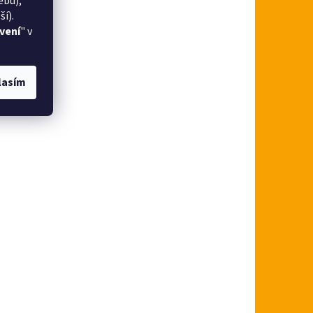
ebu),
í).
vení
" v
lasím