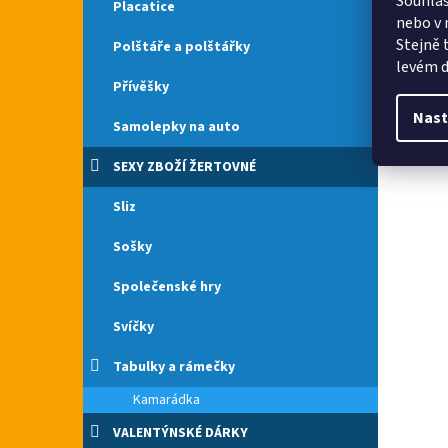
Souhlas
Placatice
nebo v 
Stejně 
Polštáře a polštářky
levém d
Přívěšky
Nast
Samolepky na auto
SEXY ZBOŽÍ ŽERTOVNÉ
Sliz
Sošky
Společenské hry
Svíčky
Tabulky a rámečky
Kamarádka
VALENTÝNSKÉ DÁRKY