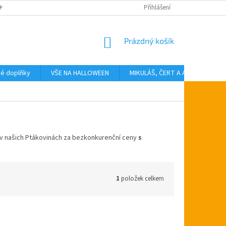
KTY
Přihlášení
NÁKUPNÍ
Prázdný košík
KOŠÍK
vé doplňky
VŠE NA HALLOWEEN
MIKULÁŠ, ČERT A ANDĚL
T
v našich Ptákovinách za bezkonkurenční ceny
s
1
položek celkem