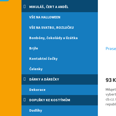
n
p
p
e
MIKULÁŠ, ČERT A ANDĚL
i
r
l
s
o
VŠE NA HALLOWEEN
p
d
r
u
VŠE NA SVATBU, ROZLUČKU
o
k
d
t
Bonbóny, čokolády a lízátka
u
ů
Brýle
Prase
k
t
Kontaktní čočky
ů
Čelenky
93 K
DÁRKY A DÁREČKY
Miluje
Dekorace
vybert
cb.cz.
DOPLŇKY KE KOSTÝMŮM
republ
Dudlíky