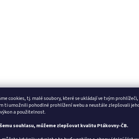
me cookies, tj. malé soubory, které se ukládají ve tvým prohlížeči,
 ti umožnili pohodlné prohlížení webu a neustále zlepšovali jeh
 výkon a použitelnost.
ašemu souhlasu, můžeme zlepšovat kvalitu Ptákovny-ČB.