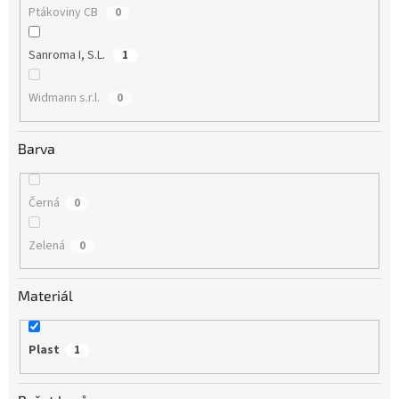
Ptákoviny CB
0
Sanroma I, S.L.
1
Widmann s.r.l.
0
Barva
Černá
0
Zelená
0
Materiál
Plast
1