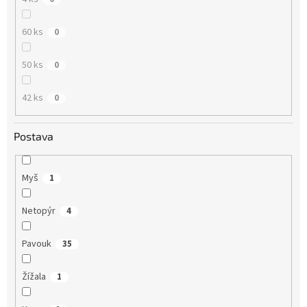
60 ks
0
50 ks
0
42 ks
0
Postava
Myš
1
Netopýr
4
Pavouk
35
Žížala
1