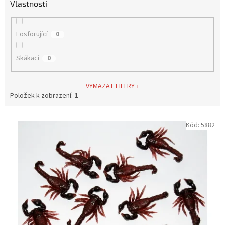
Vlastnosti
Fosforující
0
Skákací
0
VYMAZAT FILTRY
Položek k zobrazení:
1
V
Kód:
5882
ý
p
i
s
p
r
o
d
u