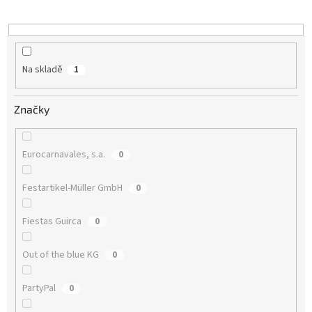
k
t
ů
Na skladě
1
Značky
Eurocarnavales, s.a.
0
Festartikel-Müller GmbH
0
Fiestas Guirca
0
Out of the blue KG
0
PartyPal
0