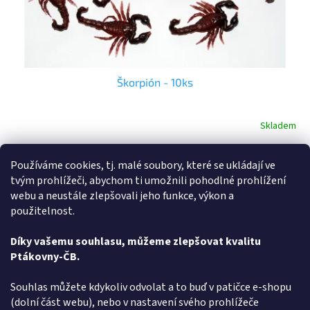
k
t
ů
Škorpión - 10ks
Skladem
Do košíku
Používáme cookies, tj. malé soubory, které se ukládají ve
70 Kč
tvým prohlížeči, abychom ti umožnili pohodlné prohlížení
Máte smysl pro humor a hledáte - Škorpión - 10ks - vyberte si v
webu a neustále zlepšovali jeho funkce, výkon a
rodinném e-shopu ptakoviny-cb.cz. Doručujeme po celé České
použitelnost.
republice. Škorpion velký 6cm. Deset kusů v balení.
Díky vašemu souhlasu, můžeme zlepšovat kvalitu
1
položek celkem
Ptákovny-ČB.
O
v
l
Z
Souhlas můžete kdykoliv odvolat a to buď v patičce e-shopu
á
á
(dolní část webu), nebo v nastavení svého prohlížeče
Způsob ověřování recenzí