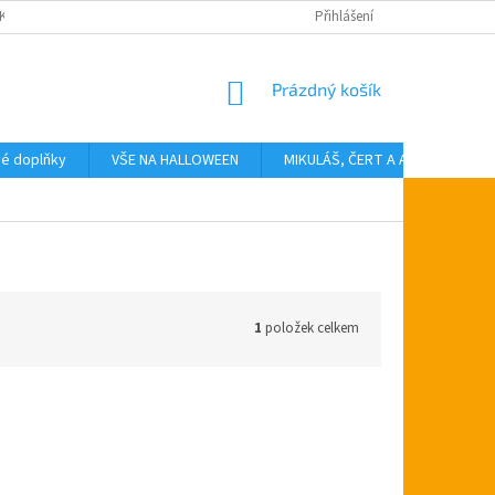
KTY
Přihlášení
NÁKUPNÍ
Prázdný košík
KOŠÍK
vé doplňky
VŠE NA HALLOWEEN
MIKULÁŠ, ČERT A ANDĚL
T
1
položek celkem