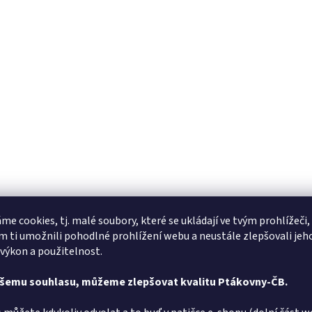
me cookies, tj. malé soubory, které se ukládají ve tvým prohlížeči,
 ti umožnili pohodlné prohlížení webu a neustále zlepšovali jeh
 výkon a použitelnost.
ašemu souhlasu, můžeme zlepšovat kvalitu Ptákovny-ČB.