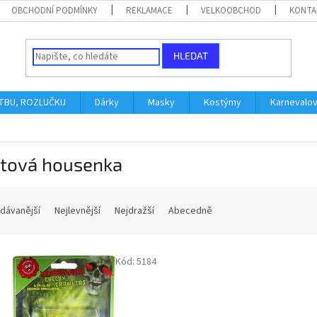
OBCHODNÍ PODMÍNKY
REKLAMACE
VELKOOBCHOD
KONTA
HLEDAT
ATBU, ROZLUČKU
Dárky
Masky
Kostýmy
Karnevalo
stová housenka
dávanější
Nejlevnější
Nejdražší
Abecedně
Kód:
5184