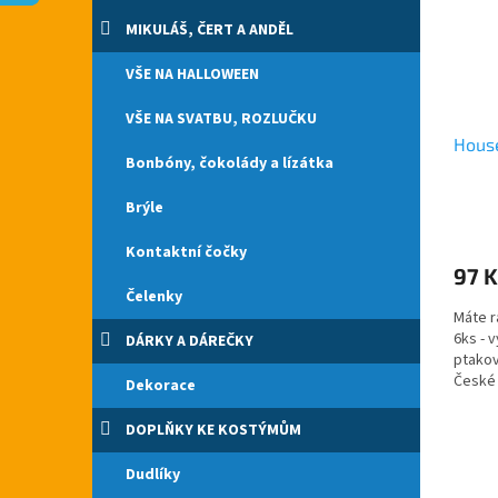
s
o
n
p
d
e
MIKULÁŠ, ČERT A ANDĚL
r
u
l
o
k
VŠE NA HALLOWEEN
d
t
VŠE NA SVATBU, ROZLUČKU
u
ů
House
k
Bonbóny, čokolády a lízátka
t
ů
Brýle
Průmě
hodno
Kontaktní čočky
produ
97 K
je
Čelenky
5,0
Máte r
z
6ks - 
DÁRKY A DÁREČKY
5
ptakov
hvězdi
České 
Dekorace
kusů v 
DOPLŇKY KE KOSTÝMŮM
Dudlíky