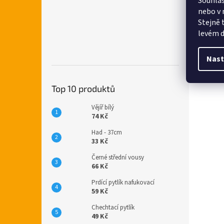
Souhlas
nebo v 
Stejně 
levém d
Nast
Top 10 produktů
Vějíř bílý
74 Kč
Had - 37cm
33 Kč
Černé střední vousy
66 Kč
Prdící pytlík nafukovací
59 Kč
Chechtací pytlík
49 Kč