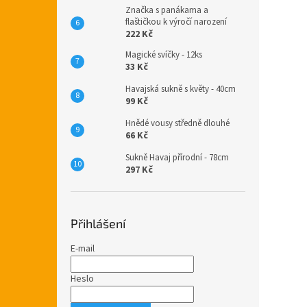
Značka s panákama a
flaštičkou k výročí narození
222 Kč
Magické svíčky - 12ks
33 Kč
Havajská sukně s květy - 40cm
99 Kč
Hnědé vousy středně dlouhé
66 Kč
Sukně Havaj přírodní - 78cm
297 Kč
Přihlášení
E-mail
Heslo