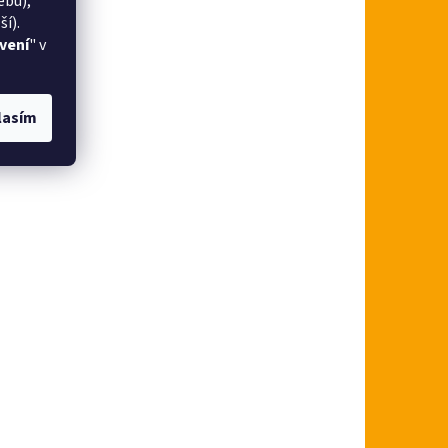
ebu),
í).
vení
" v
lasím