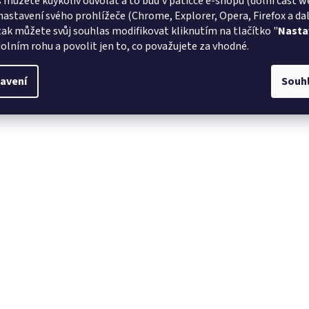
 můžete kdykoliv odvolat a to buď v patičce e-shopu (dolní část w
nastavení svého prohlížeče (Chrome, Explorer, Opera, Firefox a dalš
tak můžete svůj souhlas modifikovat kliknutím na tlačítko "
Nasta
olním rohu a povolit jen to, co považujete za vhodné.
avení
Souh