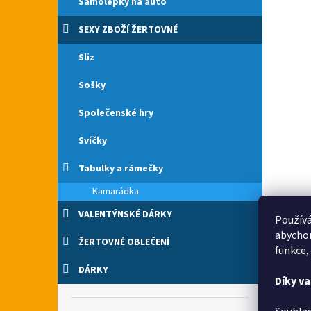
Samolepky na auto
SEXY ZBOŽÍ ŽERTOVNÉ
Sliz
Sošky
Společenské hry
Svíčky
Tabulky a rámečky
Kamarádka
VALENTÝNSKÉ DÁRKY
Používá
abychom
ŽERTOVNÉ OBLEČENÍ
funkce,
DÁRKY
Díky v