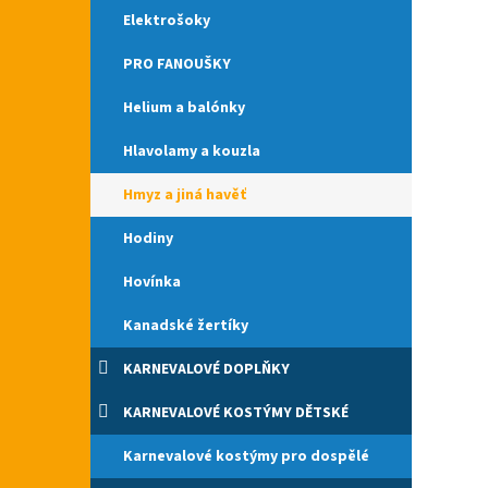
Elektrošoky
PRO FANOUŠKY
Helium a balónky
Hlavolamy a kouzla
Hmyz a jiná havěť
Hodiny
Hovínka
Kanadské žertíky
KARNEVALOVÉ DOPLŇKY
KARNEVALOVÉ KOSTÝMY DĚTSKÉ
Karnevalové kostýmy pro dospělé