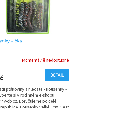
nky - 6ks
Momentálně nedostupné
rné
cení
ktu
DETAIL
č
ádi ptákoviny a hledáte - Housenky -
vyberte si v rodinném e-shopu
iny-cb.cz. Doručujeme po celé
ček.
republice. Housenky velké 7cm. Šest
balení.
O
v
l
á