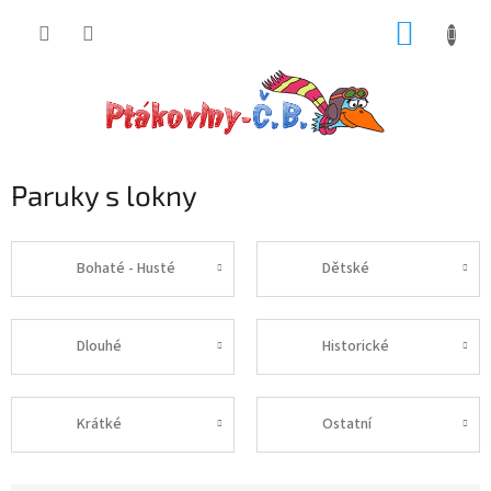
Přejít
NÁKUP
na
obsah
KOŠÍK
Paruky s lokny
Bohaté - Husté
Dětské
Dlouhé
Historické
Krátké
Ostatní