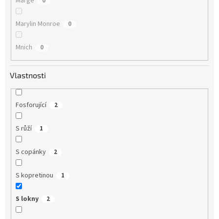
Marge
0
Marylin Monroe
0
Mnich
0
Vlastnosti
Fosforující
2
S růží
1
S copánky
2
S kopretinou
1
S lokny
2