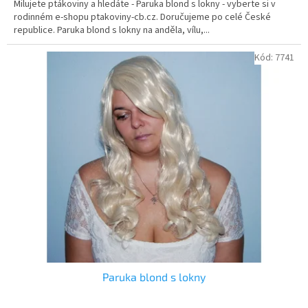
Milujete ptákoviny a hledáte - Paruka blond s lokny - vyberte si v
rodinném e-shopu ptakoviny-cb.cz. Doručujeme po celé České
republice. Paruka blond s lokny na anděla, vílu,...
Kód:
7741
Paruka blond s lokny