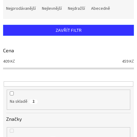
Ř
a
Nejprodávanější
Nejlevnější
Nejdražší
Abecedně
z
e
n
ZAVŘÍT FILTR
í
p
r
Cena
o
d
409
Kč
459
Kč
u
k
t
ů
Na skladě
2
Značky