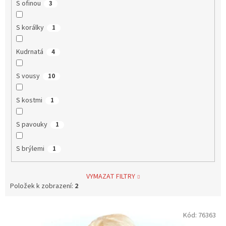
S ofinou
3
S korálky
1
Kudrnatá
4
S vousy
10
S kostmi
1
S pavouky
1
S brýlemi
1
VYMAZAT FILTRY
Položek k zobrazení:
2
V
Kód:
76363
ý