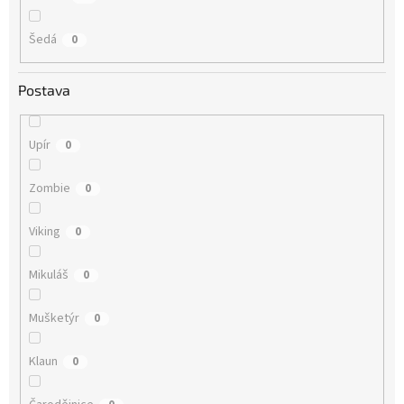
Šedá
0
Postava
Upír
0
Zombie
0
Viking
0
Mikuláš
0
Mušketýr
0
Klaun
0