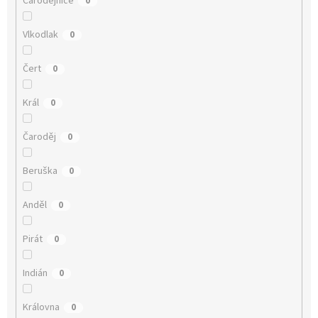
Čarodějnice
0
Vlkodlak
0
Čert
0
Král
0
Čaroděj
0
Beruška
0
Anděl
0
Pirát
0
Indián
0
Královna
0