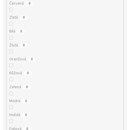
Červená
0
Zlatá
0
Bílá
0
Žlutá
0
Oranžová
0
Růžová
0
Zelená
0
Modrá
0
Hnědá
0
Fialová
0