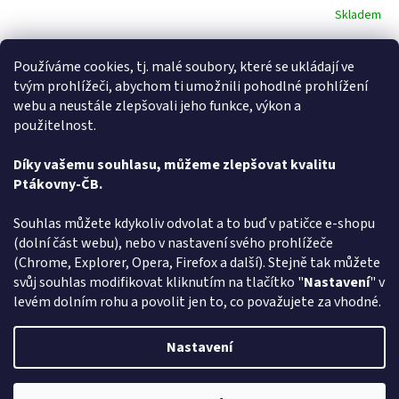
Skladem
Do košíku
409 Kč
Používáme cookies, tj. malé soubory, které se ukládají ve
tvým prohlížeči, abychom ti umožnili pohodlné prohlížení
Máte rádi ptákoviny a hledáte - Paruka blond s lokny - vyberte si v
webu a neustále zlepšovali jeho funkce, výkon a
rodinném e-shopu ptakoviny-cb.cz. Doručujeme po celé České
použitelnost.
republice. Blond paruka s lokny na anděla, vílu,...
Díky vašemu souhlasu, můžeme zlepšovat kvalitu
2
položek celkem
Ptákovny-ČB.
O
v
l
Z
Souhlas můžete kdykoliv odvolat a to buď v patičce e-shopu
á
á
(dolní část webu), nebo v nastavení svého prohlížeče
Způsob ověřování recenzí
d
p
(Chrome, Explorer, Opera, Firefox a další). Stejně tak můžete
a
a
svůj souhlas modifikovat kliknutím na tlačítko "
Nastavení
" v
c
t
levém dolním rohu a povolit jen to, co považujete za vhodné.
í
í
p
Vytvořil Shoptet
r
Nastavení
v
k
y
Copyright 2026
Ptákoviny-CB
. Všechna práva vyhrazena.
Upravit