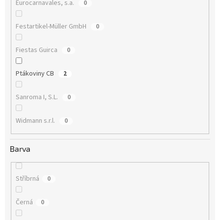
Eurocarnavales, s.a.
0
Festartikel-Müller GmbH
0
Fiestas Guirca
0
Ptákoviny CB
2
Sanroma I, S.L.
0
Widmann s.r.l.
0
Barva
Stříbrná
0
Černá
0